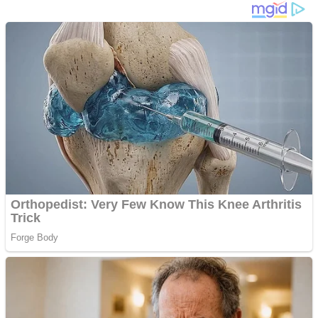
Vând sticlă cu vin din
1958 Murfatlar
Chardonnay
Împrumut si investitii
Ofera def între special