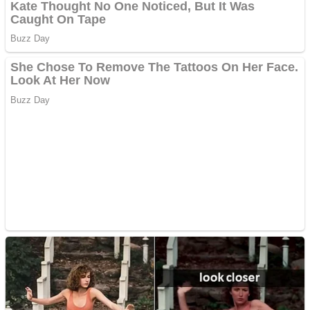
Apartamente 2 camere
Aplică acum pentru toate
tipurile de împrumuturi
și obține bani urgent!