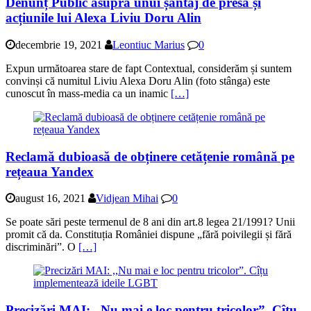
Denunț Public asupra unui șantaj de presă și
acțiunile lui Alexa Liviu Doru Alin
decembrie 19, 2021
Leontiuc Marius
0
Expun următoarea stare de fapt Contextual, considerăm și suntem
convinși că numitul Liviu Alexa Doru Alin (foto stânga) este
cunoscut în mass-media ca un inamic
[…]
Reclamă dubioasă de obținere cetățenie română pe
rețeaua Yandex
august 16, 2021
Vidjean Mihai
0
Se poate sări peste termenul de 8 ani din art.8 legea 21/1991? Unii
promit că da. Constituția României dispune „fără poivilegii și fără
discriminări”. O
[…]
Precizări MAI: ,,Nu mai e loc pentru tricolor”. Cîțu