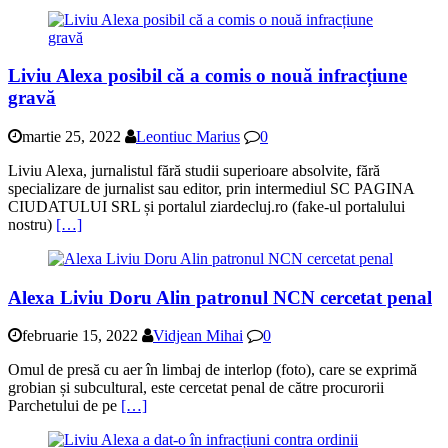
Liviu Alexa posibil că a comis o nouă infracțiune
gravă
martie 25, 2022
Leontiuc Marius
0
Liviu Alexa, jurnalistul fără studii superioare absolvite, fără
specializare de jurnalist sau editor, prin intermediul SC PAGINA
CIUDATULUI SRL și portalul ziardecluj.ro (fake-ul portalului
nostru)
[…]
Alexa Liviu Doru Alin patronul NCN cercetat penal
februarie 15, 2022
Vidjean Mihai
0
Omul de presă cu aer în limbaj de interlop (foto), care se exprimă
grobian și subcultural, este cercetat penal de către procurorii
Parchetului de pe
[…]