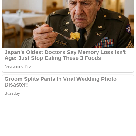
Vând domeniu+website
de publicitate de tip
Adsense
Pastorul Liviu Radu a
trecut la Domnul
Anchetă incendiară la
Gherla, polițist acuzat de
abuz în serviciu