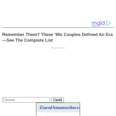
Caută
după:
ZiarulAnunturilor.ro