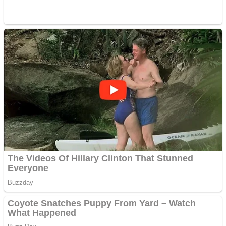
Covid-19: 755 de cazuri
noi în România
Răcitor de apă CW5000
pentru freze cu laser fără
metale
Răcitor de apă CW5000
pentru freze cu laser fără
metale
Cutit cositoare KUHN