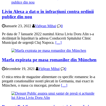
Liviu Alexa a dat-o în infracțiuni contra ordinii
publice din nou
ianuarie 23, 2022
Vidjean Mihai
0
Pe data de 7 Ianuarie 2022 numitul Alexa Liviu Doru Alin s-a
dezlănțuit în înjurături la adresa Conducerii Spitalului Clinic
Municipal de urgență Cluj Napoca.
[…]
Marfa expirata pe masa romanilor din München
decembrie 19, 2021
Vidjean Mihai
0
O mica retea de magazine alimentare cu specific romanesc le-a
pregatit conationalilor nostri plecati in Germania, mai exact in
München, o masa cu mucegai, produse
[…]