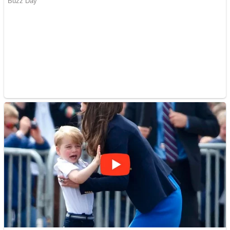
Creez aplicatie
ANDROID pentru siteul
tau
Creez aplicatie
ANDROID pentru siteul
tau
Anuntul tau apare in mai
multe ziare online