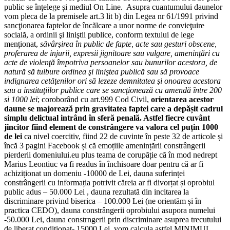
public se înțelege și mediul On Line. Asupra cuantumului daunelor
vom pleca de la premisele art.3 lit b) din Legea nr 61/1991 privind
sancţionarea faptelor de încãlcare a unor norme de convieţuire
socială, a ordinii şi liniştii publice, conform textului de lege
menționat,
săvârşirea în public de fapte, acte sau gesturi obscene,
proferarea de injurii, expresii jignitoare sau vulgare, ameninţări cu
acte de violenţă împotriva persoanelor sau bunurilor acestora, de
natură să tulbure ordinea şi liniştea publică sau să provoace
indignarea cetăţenilor ori să lezeze demnitatea şi onoarea acestora
sau a instituţiilor publice care se sancționează cu amendă între 200
si 1000 lei
; coroborând cu art.999 Cod Civil,
orientarea acestor
daune se majorează prin gravitatea faptei care a depășit cadrul
simplu delictual intrând în sferă penală. Astfel fiecre cuvânt
jincitor fiind element de constrângere va valora cel puțin 1000
de lei
ca nivel coercitiv, fiind 22 de cuvinte în peste 32 de articole și
încă 3 pagini Facebook și că emoțiile amenințării constrângerii
pierderii domeniului.eu plus teama de corupăție că în mod nedrept
Marius Leontiuc va fi readus în închisoare doar pentru că ar fi
achiziționat un domeniu -10000 de Lei, dauna suferinței
constrângerii cu informația potrivit căreia ar fi divorțat și oprobiul
public adus – 50.000 Lei , dauna rezultată din incitarea la
discriminare privind biserica – 100.000 Lei (ne orientăm și în
practica CEDO), dauna constrângerii oprobiului asupora numelui
-50.000 Lei, dauna constrngerii prin discriminare asuprea trecutului
de liberat condiționat- 15000 Lei, vom calcula astfel MINIMUL