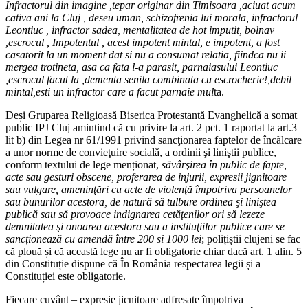
Infractorul din imagine ,tepar originar din Timisoara ,aciuat acum
cativa ani la Cluj , deseu uman, schizofrenia lui morala, infractorul
Leontiuc , infractor sadea, mentalitatea de hot imputit, bolnav
,escrocul , Impotentul , acest impotent mintal, e impotent, a fost
casatorit la un moment dat si nu a consumat relatia, fiindca nu ii
mergea trotineta, asa ca fata l-a parasit, parnaiasului Leontiuc
,escrocul facut la ,dementa senila combinata cu escrocherie!,debil
mintal,esti un infractor care a facut parnaie mul
ta.
Deși Gruparea Religioasă Biserica Protestantă Evanghelică a somat
public IPJ Cluj amintind că cu privire la art. 2 pct. 1 raportat la art.3
lit b) din Legea nr 61/1991 privind sancţionarea faptelor de încãlcare
a unor norme de convieţuire socială, a ordinii şi liniştii publice,
conform textului de lege menționat,
săvârşirea în public de fapte,
acte sau gesturi obscene, proferarea de injurii, expresii jignitoare
sau vulgare, ameninţări cu acte de violenţă împotriva persoanelor
sau bunurilor acestora, de natură să tulbure ordinea şi liniştea
publică sau să provoace indignarea cetăţenilor ori să lezeze
demnitatea şi onoarea acestora sau a instituţiilor publice care se
sancționează cu amendă între 200 si 1000 lei
; polițiștii clujeni se fac
că plouă și că această lege nu ar fi obligatorie chiar dacă art. 1 alin. 5
din Constituție dispune că În România respectarea legii și a
Constituției este obligatorie.
Fiecare cuvânt – expresie jicnitoare adfresate împotriva