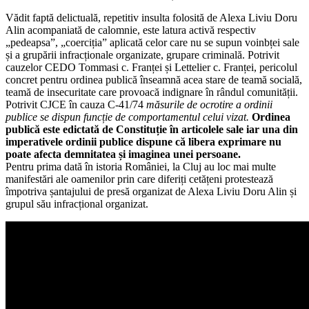
Vădit faptă delictuală, repetitiv insulta folosită de Alexa Liviu Doru
Alin acompaniată de calomnie, este latura activă respectiv
„pedeapsa”, „coerciția” aplicată celor care nu se supun voinbței sale
și a grupării infracționale organizate, grupare criminală. Potrivit
cauzelor CEDO Tommasi c. Franței și Lettelier c. Franței, pericolul
concret pentru ordinea publică înseamnă acea stare de teamă socială,
teamă de insecuritate care provoacă indignare în rândul comunității.
Potrivit CJCE în cauza C-41/74
măsurile de ocrotire a ordinii
publice se dispun funcție de comportamentul celui vizat.
Ordinea
publică este edictată de Constituție în articolele sale iar una din
imperativele ordinii publice dispune că libera exprimare nu
poate afecta demnitatea și imaginea unei persoane.
Pentru prima dată în istoria României, la Cluj au loc mai multe
manifestări ale oamenilor prin care diferiți cetățeni protestează
împotriva șantajului de presă organizat de Alexa Liviu Doru Alin și
grupul său infracțional organizat.