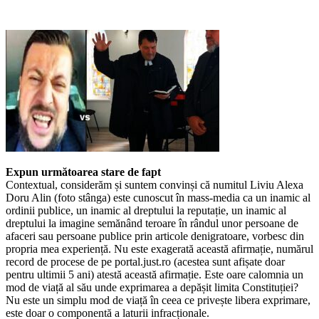
Expun următoarea stare de fapt
Contextual, considerăm și suntem convinși că numitul Liviu Alexa
Doru Alin (foto stânga) este cunoscut în mass-media ca un inamic al
ordinii publice, un inamic al dreptului la reputație, un inamic al
dreptului la imagine semănând teroare în rândul unor persoane de
afaceri sau persoane publice prin articole denigratoare, vorbesc din
propria mea experiență. Nu este exagerată această afirmație, numărul
record de procese de pe portal.just.ro (acestea sunt afișate doar
pentru ultimii 5 ani) atestă această afirmație. Este oare calomnia un
mod de viață al său unde exprimarea a depășit limita Constituției?
Nu este un simplu mod de viață în ceea ce privește libera exprimare,
este doar o componentă a laturii infracționale.