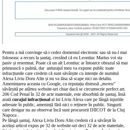
Pentru a mă convinge să-i cedez domeniul electronic sau să nu-l mai
foloseasc a recurs la șantaj, crezând că eu Leontiuc Marius voi sta
pasiv și resemnat. Poate că un alt Leontiuc ar întoarce obrazul să mai
primească o palmă, dar anturajul meu va expune public toate
infracțiunile care credem că sunt săvârșite cu intenție de numitul
Alexa Liviu Doru Alin și nu va lăsa să scape nici un detaliu.
Amenințarea aceasta cu Google, cu reputația distrusă „
mereu
”
săvârșită pe atârtea website-uri chiar dacă se circumscrie perfect art.
206 Cod Penal în 32 de acte materiale, este absorbită de șantaj, însă
arată
curajul infracțional
al lui Liviu Alexa care pe lângă injuriile
adresate în public, amenință fără nici o reținere în public. Singurii
care desigur nu au observat încă sunt procurorii DIICOT de la Cluj
Napoca .
Pe lângă șantaj, Alexa Liviu Doru Alin credem că a săvârșit în
același articol expus pe 32 de website-uri deci 32 de acte materiale,