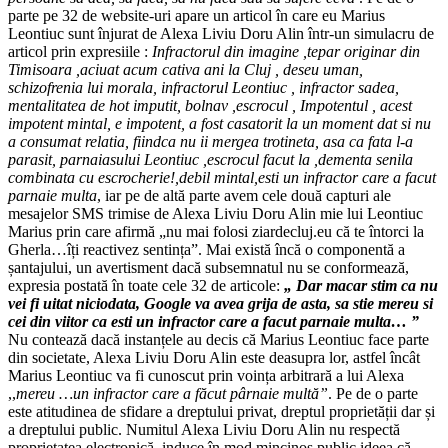
parte pe 32 de website-uri apare un articol în care eu Marius
Leontiuc sunt înjurat de Alexa Liviu Doru Alin într-un simulacru de
articol prin expresiile :
Infractorul din imagine ,tepar originar din
Timisoara ,aciuat acum cativa ani la Cluj , deseu uman,
schizofrenia lui morala, infractorul Leontiuc , infractor sadea,
mentalitatea de hot imputit, bolnav ,escrocul , Impotentul , acest
impotent mintal, e impotent, a fost casatorit la un moment dat si nu
a consumat relatia, fiindca nu ii mergea trotineta, asa ca fata l-a
parasit, parnaiasului Leontiuc ,escrocul facut la ,dementa senila
combinata cu escrocherie!,debil mintal,esti un infractor care a facut
parnaie multa
, iar pe de altă parte avem cele două capturi ale
mesajelor SMS trimise de Alexa Liviu Doru Alin mie lui Leontiuc
Marius prin care afirmă „nu mai folosi ziardecluj.eu că te întorci la
Gherla…îți reactivez sentința”. Mai există încă o componentă a
șantajului, un avertisment dacă subsemnatul nu se conformează,
expresia postată în toate cele 32 de articole:
„ Dar macar stim ca nu
vei fi uitat niciodata, Google va avea grija de asta, sa stie mereu si
cei din viitor ca esti un infractor care a facut parnaie multa… ”
Nu contează dacă instanțele au decis că Marius Leontiuc face parte
din societate, Alexa Liviu Doru Alin este deasupra lor, astfel încât
Marius Leontiuc va fi cunoscut prin voința arbitrară a lui Alexa
,,
mereu …un infractor care a făcut pârnaie multă”
. Pe de o parte
este atitudinea de sfidare a dreptului privat, dreptul proprietății dar și
a dreptului public. Numitul Alexa Liviu Doru Alin nu respectă
proprietatea electronică, induce în mod mincinos public ideea că