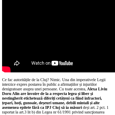
Ce fac autoritățile de la Cluj? Nimic. Una din imperativele Legii
interzice expres postarea în public a afirmațiilor și injuriilor
denigratoare asupra unei persoane. Cu toate acestea,
Alexa Liviu
Doru Alin are învoire de la a respecta legea și liber și
nestingherit etichetează diferiți cetățeni ca fiind infractori,
țepari, hoți, gunoaie, deșeuri umane, debili mintali și alte
asemenea epitete fără ca IPJ Cluj să ia măsuri
deși art. 2 pct. 1
raportat la art.3 lit b) din Legea nr 61/1991 privind sancţionarea