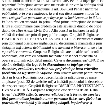
3 infracțiuni de incitare la ură și discriminare. Pentru a înțelege de ce
reprezintă înfracțiune aceste acte materiale să privim la definiția dată
de lege acestui tip de infracțiune la art. 369 Cod Penal :
Incitarea
publicului, prin orice mijloace, la ură sau discriminare împotriva
unei categorii de persoane se pedepseşte cu închisoare de la 6 luni
la 3 ani sau cu amendă
. În primul rând prima infracțiune de incitare
la ură și discriminare care credem că este săvârșită dincolo de orice
dubiu de către Alexa Liviu Doru Alin constă în incitarea la ură și
vădită discriminare prin dispreț public asupra Grupării Religioase
BISERICA PROTESTANTĂ EVANGHELICĂ identificată online
prin domeniul bisericaevanghelica.eu, discriminare manifestată prin
sintagma
Infractorul debil mintal si-a inventat o biserica, unde cica
e prezbiter reverend.
Gruparea Religioasă care de altfel se bucură de
notorietate, din care eu editorul fac parte a fost deci etichetată ca
operă a unui infractor debil mintal. Ce este discriminarea? CNCD ne
oferă o definiție din lege
Prin discriminare se înțelege orice
deosebire, excludere, restricție sau preferință pe baza criteriilor
prevăzute de legislația în vigoare
. Prin urmare asistăm pentru prima
dată în Istoria României post-decembriste la înfăptuirea cu mare
amploare (peste 32 de website-uri) a incitării publicului la deosebire
de respect asupra Grupării Religioase BISERICA PROTESTANTĂ
EVANGHELICĂ. Gruparea religioasă este definită de art. 6 din
legea 489/2006 astfel
Gruparea religioasă este forma de asociere
fără personalitate juridică a unor persoane fizice care, fără nicio
procedură prealabilă și în mod liber, adoptă, împărtășesc și