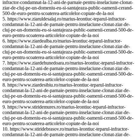
infractor-condamnat-la-12-ani-de-parnaie-pentru-inselaciune-clonat-
ziar-de-cluj-pe-un-domeniu-eu-si-santajeaza-public-oamenii-cerand-
500-de-euro-pentru-scoaterea-articolelor-copiate-de-la-noi
5. https://www.ziaruldesalaj.ro/marius-leontiuc-teparul-infractor-
condamnat-la-12-ani-de-parnaie-pentru-inselaciune-clonat-ziar-de-
cluj-pe-un-domeniu-eu-si-santajeaza-public-oamenii-cerand-500-de-
euro-pentru-scoaterea-articolelor-copiate-de-la-noi
6. https://www.ziardealba.ro/marius-leontiuc-teparul-infractor-
condamnat-la-12-ani-de-parnaie-pentru-inselaciune-clonat-ziar-de-
cluj-pe-un-domeniu-eu-si-santajeaza-public-oamenii-cerand-500-de-
euro-pentru-scoaterea-articolelor-copiate-de-la-noi
7. https://www.ziardehunedoara.ro/marius-leontiuc-teparul-infractor-
condamnat-la-12-ani-de-parnaie-pentru-inselaciune-clonat-ziar-de-
cluj-pe-un-domeniu-eu-si-santajeaza-public-oamenii-cerand-500-de-
euro-pentru-scoaterea-articolelor-copiate-de-la-noi
8. https://www.ziardesibiu.ro/marius-leontiuc-teparul-infractor-
condamnat-la-12-ani-de-parnaie-pentru-inselaciune-clonat-ziar-de-
cluj-pe-un-domeniu-eu-si-santajeaza-public-oamenii-cerand-500-de-
euro-pentru-scoaterea-articolelor-copiate-de-la-noi
9. https://www.stiridemures.ro/marius-leontiuc-teparul-infractor-
condamnat-la-12-ani-de-parnaie-pentru-inselaciune-clonat-ziar-de-
cluj-pe-un-domeniu-eu-si-santajeaza-public-oamenii-cerand-500-de-
euro-pentru-scoaterea-articolelor-copiate-de-la-noi
10. https://www.stiridebrasov.ro/marius-leontiuc-teparul-infractor-
condamnat-la-12-ani-de-parnaie-pentru-inselaciune-clonat-ziar-de-