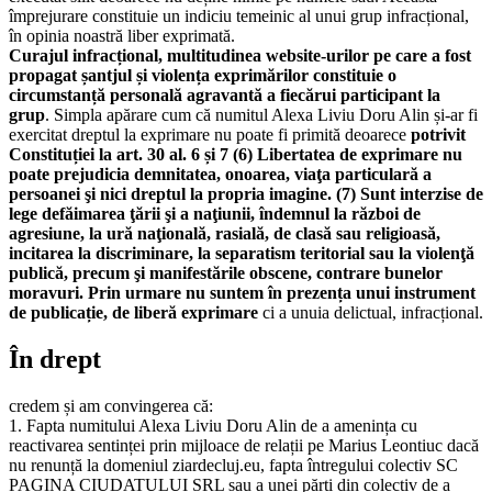
împrejurare constituie un indiciu temeinic al unui grup infracțional,
în opinia noastră liber exprimată.
Curajul infracțional, multitudinea website-urilor pe care a fost
propagat șantjul și violența exprimărilor constituie o
circumstanță personală agravantă a fiecărui participant la
grup
. Simpla apărare cum că numitul Alexa Liviu Doru Alin și-ar fi
exercitat dreptul la exprimare nu poate fi primită deoarece
potrivit
Constituției la art. 30 al. 6 și 7 (6) Libertatea de exprimare nu
poate prejudicia demnitatea, onoarea, viaţa particulară a
persoanei şi nici dreptul la propria imagine. (7) Sunt interzise de
lege defăimarea ţării şi a naţiunii, îndemnul la război de
agresiune, la ură naţională, rasială, de clasă sau religioasă,
incitarea la discriminare, la separatism teritorial sau la violenţă
publică, precum şi manifestările obscene, contrare bunelor
moravuri. Prin urmare nu suntem în prezența unui instrument
de publicație, de liberă exprimare
ci a unuia delictual, infracțional.
În drept
credem și am convingerea că:
1. Fapta numitului Alexa Liviu Doru Alin de a amenința cu
reactivarea sentinței prin mijloace de relații pe Marius Leontiuc dacă
nu renunță la domeniul ziardecluj.eu, fapta întregului colectiv SC
PAGINA CIUDATULUI SRL sau a unei părți din colectiv de a