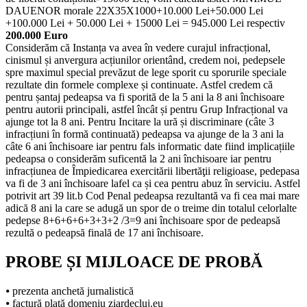
DAUENOR morale 22X35X1000+10.000 Lei+50.000 Lei
+100.000 Lei + 50.000 Lei + 15000 Lei = 945.000 Lei respectiv
200.000 Euro
Considerăm că Instanța va avea în vedere curajul infracțional,
cinismul și anvergura acțiunilor orientând, credem noi, pedepsele
spre maximul special prevăzut de lege sporit cu sporurile speciale
rezultate din formele complexe și continuate. Astfel credem că
pentru șantaj pedeapsa va fi sporită de la 5 ani la 8 ani închisoare
pentru autorii principali, astfel încât și pentru Grup Infracțional va
ajunge tot la 8 ani. Pentru Incitare la ură și discriminare (câte 3
infracțiuni în formă continuată) pedeapsa va ajunge de la 3 ani la
câte 6 ani închisoare iar pentru fals informatic date fiind implicațiile
pedeapsa o considerăm suficentă la 2 ani închisoare iar pentru
infracțiunea de Împiedicarea exercitării libertăţii religioase, pedepasa
va fi de 3 ani închisoare lafel ca și cea pentru abuz în serviciu. Astfel
potrivit art 39 lit.b Cod Penal pedeapsa rezultantă va fi cea mai mare
adică 8 ani la care se adugă un spor de o treime din totalul celorlalte
pedepse 8+6+6+6+3+3+2 /3=9 ani închisoare spor de pedeapsă
rezultă o pedeapsă finală de 17 ani închisoare.
PROBE ȘI MIJLOACE DE PROBĂ
⦁ prezenta anchetă jurnalistică
⦁ factură plată domeniu ziardecluj.eu