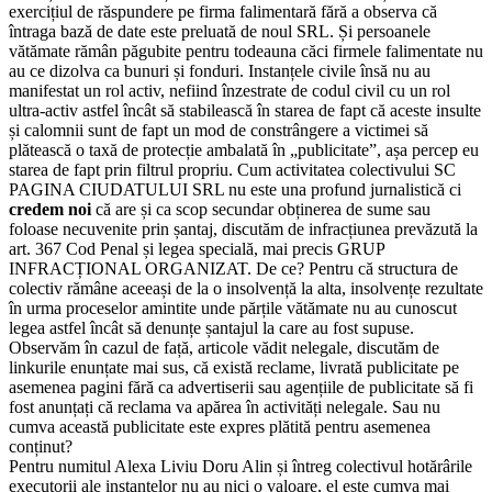
exercițiul de răspundere pe firma falimentară fără a observa că
întraga bază de date este preluată de noul SRL. Și persoanele
vătămate rămân păgubite pentru todeauna căci firmele falimentate nu
au ce dizolva ca bunuri și fonduri. Instanțele civile însă nu au
manifestat un rol activ, nefiind înzestrate de codul civil cu un rol
ultra-activ astfel încât să stabilească în starea de fapt că aceste insulte
și calomnii sunt de fapt un mod de constrângere a victimei să
plătească o taxă de protecție ambalată în „publicitate”, așa percep eu
starea de fapt prin filtrul propriu. Cum activitatea colectivului SC
PAGINA CIUDATULUI SRL nu este una profund jurnalistică ci
credem noi
că are și ca scop secundar obținerea de sume sau
foloase necuvenite prin șantaj, discutăm de infracțiunea prevăzută la
art. 367 Cod Penal și legea specială, mai precis GRUP
INFRACȚIONAL ORGANIZAT. De ce? Pentru că structura de
colectiv rămâne aceeași de la o insolvență la alta, insolvențe rezultate
în urma proceselor amintite unde părțile vătămate nu au cunoscut
legea astfel încât să denunțe șantajul la care au fost supuse.
Observăm în cazul de față, articole vădit nelegale, discutăm de
linkurile enunțate mai sus, că există reclame, livrată publicitate pe
asemenea pagini fără ca advertiserii sau agențiile de publicitate să fi
fost anunțați că reclama va apărea în activități nelegale. Sau nu
cumva această publicitate este expres plătită pentru asemenea
conținut?
Pentru numitul Alexa Liviu Doru Alin și întreg colectivul hotărârile
executorii ale instanțelor nu au nici o valoare, el este cumva mai