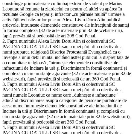
constrânge prin materiale cu limbaj extrem de violent pe Marius
Leontiuc să renunțe la ziardecluj.eu pentru că altfel va apărea în
rezultate Google ca țepar și infractor „cu pârnaie multă” urmare a
activității website-urilor pe care Alexa Liviu Doru Alin publică
articvole, întrunește elementele constitutive ale infracțiunii de șantaj
în formă complexă (32 de acte materiale prin 32 de website-uri),
faptă prevăzută și pedepsită de art 208 Cod Penal.
2. Fapta numitului Alexa Liviu Doru Alin și colectivului SC
PAGINA CIUDATULUI SRL sau a unei părți din colectiv de a
numi gruparea religioasă Biserica Protestantă Evanghelică ca o
invenție a unui debil mintal incitând astfel publicul la dispreț față de
o comunitate religioasă , întrunește elementele constitutive ale
infracțiunii de Incitare la ură și Discriminare în formă continuată și
complexă cu circumstanțe agravante (32 de acte materiale prin 32 de
website-uri), faptă prevăzută și pedepsită de art 369 Cod Penal.
3. Fapta numitului Alexa Liviu Doru Alin și colectivului SC
PAGINA CIUDATULUI SRL sau a unei părți din colectiv de a
numi numele Leontiuc ca nume care „duhnește a infracțiune”
aducând discriminarea asupra categoriei de persoane purtătoare de
acest nume, întrunește elementele constitutive ale infracțiunii de
Incitare la ură și Discriminare în formă continuată și complexă cu
circumstanțe agravante (32 de acte materiale prin 32 de website-uri),
faptă prevăzută și pedepsită de art 369 Cod Penal.
4. Fapta numitului Alexa Liviu Doru Alin și colectivului SC
PAGINA CIUDATULUI SRL sau a unei părți din colectiv de a