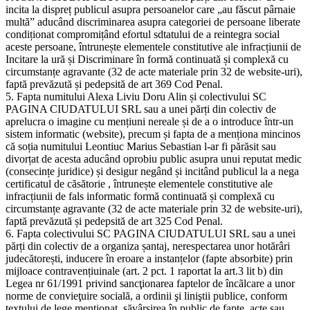
incita la dispreț publicul asupra persoanelor care „au făscut pârnaie
multă” aducând discriminarea asupra categoriei de persoane liberate
condiționat compromițând efortul sdtatului de a reintegra social
aceste persoane, întrunește elementele constitutive ale infracțiunii de
Incitare la ură și Discriminare în formă continuată și complexă cu
circumstanțe agravante (32 de acte materiale prin 32 de website-uri),
faptă prevăzută și pedepsită de art 369 Cod Penal.
5. Fapta numitului Alexa Liviu Doru Alin și colectivului SC
PAGINA CIUDATULUI SRL sau a unei părți din colectiv de
aprelucra o imagine cu mențiuni nereale și de a o introduce într-un
sistem informatic (website), precum și fapta de a menționa mincinos
că soția numitului Leontiuc Marius Sebastian l-ar fi părăsit sau
divorțat de acesta aducând oprobiu public asupra unui reputat medic
(consecințe juridice) și desigur negând și incitând publicul la a nega
certificatul de căsătorie , întrunește elementele constitutive ale
infracțiunii de fals informatic formă continuată și complexă cu
circumstanțe agravante (32 de acte materiale prin 32 de website-uri),
faptă prevăzută și pedepsită de art 325 Cod Penal.
6. Fapta colectivului SC PAGINA CIUDATULUI SRL sau a unei
părți din colectiv de a organiza șantaj, nerespectarea unor hotărâri
judecătorești, inducere în eroare a instanțelor (fapte absorbite) prin
mijloace contravențiuinale (art. 2 pct. 1 raportat la art.3 lit b) din
Legea nr 61/1991 privind sancţionarea faptelor de încãlcare a unor
norme de convieţuire socială, a ordinii şi liniştii publice, conform
textului de lege menționat, săvârşirea în public de fapte, acte sau