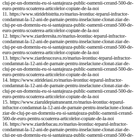
cluj-pe-un-domeniu-eu-si-santajeaza-public-oamenii-cerand-500-de-
euro-pentru-scoaterea-articolelor-copiate-de-la-noi
11. https://www.stiridebistrita.ro/marius-leontiuc-teparul-infractor-
condamnat-la-12-ani-de-parnaie-pentru-inselaciune-clonat-ziar-de-
cluj-pe-un-domeniu-eu-si-santajeaza-public-oamenii-cerand-500-de-
euro-pentru-scoaterea-articolelor-copiate-de-la-noi
12. https://www.ziarderesita.ro/marius-leontiuc-teparul-infractor-
condamnat-la-12-ani-de-parnaie-pentru-inselaciune-clonat-ziar-de-
cluj-pe-un-domeniu-eu-si-santajeaza-public-oamenii-cerand-500-de-
euro-pentru-scoaterea-articolelor-copiate-de-la-noi
13. https://www.ziardesuceava.ro/marius-leontiuc-teparul-infractor-
condamnat-la-12-ani-de-parnaie-pentru-inselaciune-clonat-ziar-de-
cluj-pe-un-domeniu-eu-si-santajeaza-public-oamenii-cerand-500-de-
euro-pentru-scoaterea-articolelor-copiate-de-la-noi
14. https://www.stirideiasi.ro/marius-leontiuc-teparul-infractor-
condamnat-la-12-ani-de-parnaie-pentru-inselaciune-clonat-ziar-de-
cluj-pe-un-domeniu-eu-si-santajeaza-public-oamenii-cerand-500-de-
euro-pentru-scoaterea-articolelor-copiate-de-la-noi
15. https://www.ziaruldepiatraneamt.ro/marius-leontiuc-teparul-
infractor-condamnat-la-12-ani-de-parnaie-pentru-inselaciune-clonat-
ziar-de-cluj-pe-un-domeniu-eu-si-santajeaza-public-oamenii-cerand-
500-de-euro-pentru-scoaterea-articolelor-copiate-de-la-noi
16. https://www.ziardebacau.ro/marius-leontiuc-teparul-infractor-
condamnat-la-12-ani-de-parnaie-pentru-inselaciune-clonat-ziar-de-
cluj-pe-un-domeniu-eu-si-santajeaza-public-oamenii-cerand-500-de-