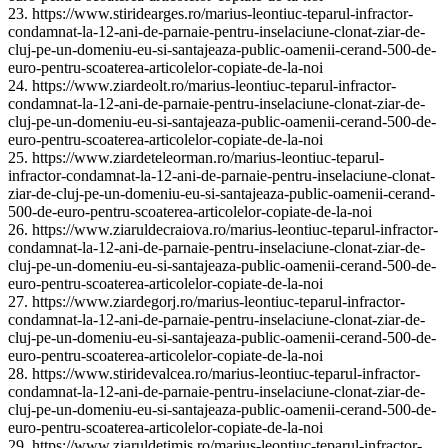
23. https://www.stiridearges.ro/marius-leontiuc-teparul-infractor-
condamnat-la-12-ani-de-parnaie-pentru-inselaciune-clonat-ziar-de-
cluj-pe-un-domeniu-eu-si-santajeaza-public-oamenii-cerand-500-de-
euro-pentru-scoaterea-articolelor-copiate-de-la-noi
24. https://www.ziardeolt.ro/marius-leontiuc-teparul-infractor-
condamnat-la-12-ani-de-parnaie-pentru-inselaciune-clonat-ziar-de-
cluj-pe-un-domeniu-eu-si-santajeaza-public-oamenii-cerand-500-de-
euro-pentru-scoaterea-articolelor-copiate-de-la-noi
25. https://www.ziardeteleorman.ro/marius-leontiuc-teparul-
infractor-condamnat-la-12-ani-de-parnaie-pentru-inselaciune-clonat-
ziar-de-cluj-pe-un-domeniu-eu-si-santajeaza-public-oamenii-cerand-
500-de-euro-pentru-scoaterea-articolelor-copiate-de-la-noi
26. https://www.ziaruldecraiova.ro/marius-leontiuc-teparul-infractor-
condamnat-la-12-ani-de-parnaie-pentru-inselaciune-clonat-ziar-de-
cluj-pe-un-domeniu-eu-si-santajeaza-public-oamenii-cerand-500-de-
euro-pentru-scoaterea-articolelor-copiate-de-la-noi
27. https://www.ziardegorj.ro/marius-leontiuc-teparul-infractor-
condamnat-la-12-ani-de-parnaie-pentru-inselaciune-clonat-ziar-de-
cluj-pe-un-domeniu-eu-si-santajeaza-public-oamenii-cerand-500-de-
euro-pentru-scoaterea-articolelor-copiate-de-la-noi
28. https://www.stiridevalcea.ro/marius-leontiuc-teparul-infractor-
condamnat-la-12-ani-de-parnaie-pentru-inselaciune-clonat-ziar-de-
cluj-pe-un-domeniu-eu-si-santajeaza-public-oamenii-cerand-500-de-
euro-pentru-scoaterea-articolelor-copiate-de-la-noi
29. https://www.ziaruldetimis.ro/marius-leontiuc-teparul-infractor-