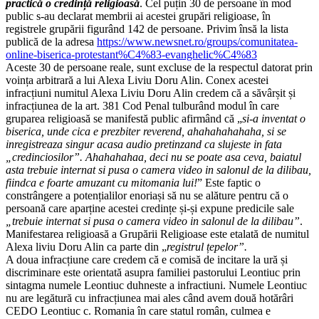
practică o credință religioasă
. Cel puțin 30 de persoane în mod
public s-au declarat membrii ai acestei grupări religioase, în
registrele grupării figurând 142 de persoane. Privim însă la lista
publică de la adresa
https://www.newsnet.ro/groups/comunitatea-
online-biserica-protestant%C4%83-evanghelic%C4%83
Aceste 30 de persoane reale, sunt excluse de la respectul datorat prin
voința arbitrară a lui Alexa Liviu Doru Alin. Conex acestei
infracțiuni numitul Alexa Liviu Doru Alin credem că a săvârșit și
infracțiunea de la art. 381 Cod Penal tulburând modul în care
gruparea religioasă se manifestă public afirmând că „
si-a inventat o
biserica, unde cica e prezbiter reverend, ahahahahahaha, si se
inregistreaza singur acasa audio pretinzand ca slujeste in fata
„credinciosilor”. Ahahahahaa, deci nu se poate asa ceva, baiatul
asta trebuie internat si pusa o camera video in salonul de la dilibau,
fiindca e foarte amuzant cu mitomania lui!
” Este faptic o
constrângere a potențialilor enoriași să nu se alăture pentru că o
persoană care aparține acestei credințe și-și expune predicile sale
„trebuie internat si pusa o camera video in salonul de la dilibau”
.
Manifestarea religioasă a Grupării Religioase este etalată de numitul
Alexa liviu Doru Alin ca parte din „
registrul țepelor”.
A doua infracțiune care credem că e comisă de incitare la ură și
discriminare este orientată asupra familiei pastorului Leontiuc prin
sintagma numele Leontiuc duhneste a infractiuni. Numele Leontiuc
nu are legătură cu infracțiunea mai ales când avem două hotărâri
CEDO Leontiuc c. Romania în care statul român, culmea e