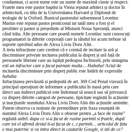
condamnat, ci acest nume este un nume de maximă cinste și respect.
Fratele meu este pastor baptist la Viena reputat arhitect și doctor în
arhitectură, cu titlu de la Universitatea Harvard și Diplomă de
teologie de la Oxford. Bunicul pastorului subsemneat Leontiuc
Marius este reputat pastor penticostal iar tatăl meu a fost și el
prezbiter și pastor și președinte al Misiunii Noua Speranță, atunci
când trăia. Alte persoane care poartă numele Leontiuc sunt cunoscuți
programatori la diferite corporații care la rândul lor acum trebuie să
suporte oprobiul adus de Alexa Liviu Doru Alin .
A treia infracțiune care credem că e comisă de incitare la ură și
discriminare privește incitarea publicului la dispreț și ură față de
persoanele liberate care au ispășit pedeapsa închisorii, prin sintagma
esti un infractor care a facut parnaie multa… Hahaha!
Actul de
incitarela discriminare prin dispreț public este întărit de expresiile
hahaha
Infracțiunea prevăzută și pedepsită de art. 369 Cod Penal vizează în
principal operațiuni de informare a publicului în masă prin care
direct sau indirect publicul este îndemnat să urască sau să privească
cu dispreț diferite categori de persoane, tipicitate regăsită în acțiunile
și inacțiunile numitului Alexa Liviu Doru Alin din acțiunile amintite.
Putem observa ca noțiune de premeditare prin fraza enunțată de
numitul Alexa Liviu Doru Alin o obsesie pentru „a face de rușine”
regăsită astfel:
dupa ce si-a facut de rusine parintii si fratele, după
care tot el afirmă destul ti-ai facut de c..t parintii… articolul de fata
e mai puternic si va intra direct in cautarile Google, si stii de ce?