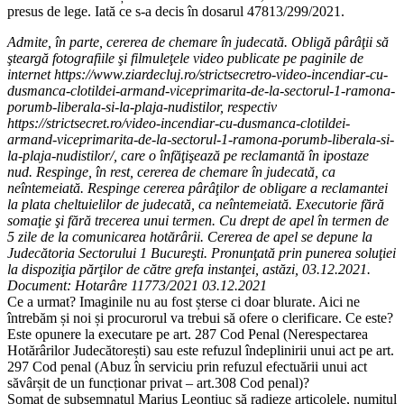
presus de lege. Iată ce s-a decis în dosarul 47813/299/2021.
Admite, în parte, cererea de chemare în judecată. Obligă pârâţii să
şteargă fotografiile şi filmuleţele video publicate pe paginile de
internet https://www.ziardecluj.ro/strictsecretro-video-incendiar-cu-
dusmanca-clotildei-armand-viceprimarita-de-la-sectorul-1-ramona-
porumb-liberala-si-la-plaja-nudistilor, respectiv
https://strictsecret.ro/video-incendiar-cu-dusmanca-clotildei-
armand-viceprimarita-de-la-sectorul-1-ramona-porumb-liberala-si-
la-plaja-nudistilor/, care o înfăţişează pe reclamantă în ipostaze
nud. Respinge, în rest, cererea de chemare în judecată, ca
neîntemeiată. Respinge cererea pârâţilor de obligare a reclamantei
la plata cheltuielilor de judecată, ca neîntemeiată. Executorie fără
somaţie şi fără trecerea unui termen. Cu drept de apel în termen de
5 zile de la comunicarea hotărârii. Cererea de apel se depune la
Judecătoria Sectorului 1 Bucureşti. Pronunţată prin punerea soluţiei
la dispoziţia părţilor de către grefa instanţei, astăzi, 03.12.2021.
Document: Hotarâre 11773/2021 03.12.2021
Ce a urmat? Imaginile nu au fost șterse ci doar blurate. Aici ne
întrebăm și noi și procurorul va trebui să ofere o clerificare. Ce este?
Este opunere la executare pe art. 287 Cod Penal (Nerespectarea
Hotărârilor Judecătorești) sau este refuzul îndeplinirii unui act pe art.
297 Cod penal (Abuz în serviciu prin refuzul efectuării unui act
săvârșit de un funcționar privat – art.308 Cod penal)?
Somat de subsemnatul Marius Leontiuc să radieze articolele, numitul