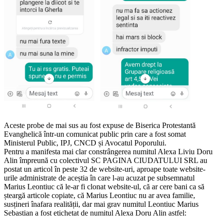
Aceste probe de mai sus au fost expuse de Biserica Protestantă
Evanghelică într-un comunicat public prin care a fost somat
Ministerul Public, IPJ, CNCD și Avocatul Poporului.
Pentru a manifesta mai clar constrângerea numitul Alexa Liviu Doru
Alin împreună cu colectivul SC PAGINA CIUDATULUI SRL au
postat un articol în peste 32 de website-uri, aproape toate website-
urile administrate de aceștia în care l-au acuzat pe subsemnatul
Marius Leontiuc că le-ar fi clonat website-ul, că ar cere bani ca să
șteargă articole copiate, că Marius Leontiuc nu ar avea familie,
susțineri înafara realității, dar mai grav numitul Leontiuc Marius
Sebastian a fost etichetat de numitul Alexa Doru Alin astfel: