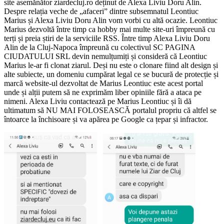
site asemănător ziardecluj.ro deținut de Alexa Liviu Doru Alin.
Despre relația veche de „afaceri” dintre subsemnatul Leontiuc
Marius și Alexa Liviu Doru Alin vom vorbi cu altă ocazie. Leontiuc
Marius dezvoltă între timp ca hobby mai multe site-uri împreună cu
terți și preia știri de la serviciile RSS. Între timp Alexa Liviu Doru
Alin de la Cluj-Napoca împreună cu colectivul SC PAGINA
CIUDATULUI SRL devin nemulțumiți și consideră că Leontiuc
Marius le-ar fi clonat ziarul. Deși nu este o clonare fiind alt design și
alte subiecte, un domeniu cumpărat legal ce se bucură de protecție și
marcă website-ul dezvoltat de Marius Leontiuc este acest portal
unde și alții putem să ne exprimăm liber opiniile fără a ataca pe
nimeni. Alexa Liviu contactează pe Marius Leontiuc și îi dă
ultimatum să NU MAI FOLOSEASCĂ portalul propriu că altfel se
întoarce la închisoare și va apărea pe Google ca țepar și infractor.