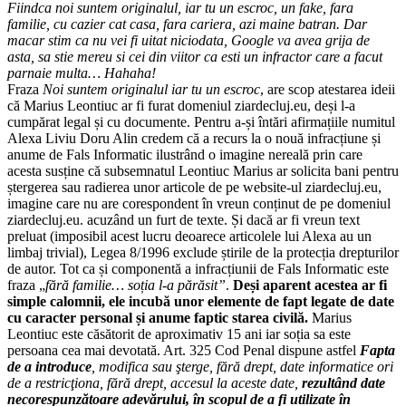
Fiindca noi suntem originalul, iar tu un escroc, un fake, fara
familie, cu cazier cat casa, fara cariera, azi maine batran. Dar
macar stim ca nu vei fi uitat niciodata, Google va avea grija de
asta, sa stie mereu si cei din viitor ca esti un infractor care a facut
parnaie multa… Hahaha!
Fraza
Noi suntem originalul iar tu un escroc
, are scop atestarea ideii
că Marius Leontiuc ar fi furat domeniul ziardecluj.eu, deși l-a
cumpărat legal și cu documente. Pentru a-și întări afirmațiile numitul
Alexa Liviu Doru Alin credem că a recurs la o nouă infracțiune și
anume de Fals Informatic ilustrând o imagine nereală prin care
acesta susține că subsemnatul Leontiuc Marius ar solicita bani pentru
ștergerea sau radierea unor articole de pe website-ul ziardecluj.eu,
imagine care nu are corespondent în vreun conținut de pe domeniul
ziardecluj.eu. acuzând un furt de texte. Și dacă ar fi vreun text
preluat (imposibil acest lucru deoarece articolele lui Alexa au un
limbaj trivial), Legea 8/1996 exclude știrile de la protecția drepturilor
de autor. Tot ca și componentă a infracțiunii de Fals Informatic este
fraza „
fără familie… soția l-a părăsit”
.
Deși aparent acestea ar fi
simple calomnii, ele incubă unor elemente de fapt legate de date
cu caracter personal și anume faptic starea civilă.
Marius
Leontiuc este căsătorit de aproximativ 15 ani iar soția sa este
persoana cea mai devotată. Art. 325 Cod Penal dispune astfel
Fapta
de a introduce
, modifica sau şterge, fără drept, date informatice ori
de a restricţiona, fără drept, accesul la aceste date,
rezultând date
necorespunzătoare adevărului, în scopul de a fi utilizate în