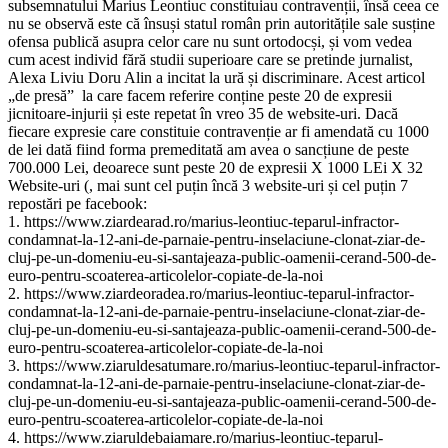
subsemnatului Marius Leontiuc constituiau contravenții, însă ceea ce
nu se observă este că însuși statul român prin autoritățile sale susține
ofensa publică asupra celor care nu sunt ortodocși, și vom vedea
cum acest individ fără studii superioare care se pretinde jurnalist,
Alexa Liviu Doru Alin a incitat la ură și discriminare. Acest articol
„de presă” la care facem referire conține peste 20 de expresii
jicnitoare-injurii și este repetat în vreo 35 de website-uri. Dacă
fiecare expresie care constituie contravenție ar fi amendată cu 1000
de lei dată fiind forma premeditată am avea o sancțiune de peste
700.000 Lei, deoarece sunt peste 20 de expresii X 1000 LEi X 32
Website-uri (, mai sunt cel puțin încă 3 website-uri și cel puțin 7
repostări pe facebook:
1. https://www.ziardearad.ro/marius-leontiuc-teparul-infractor-
condamnat-la-12-ani-de-parnaie-pentru-inselaciune-clonat-ziar-de-
cluj-pe-un-domeniu-eu-si-santajeaza-public-oamenii-cerand-500-de-
euro-pentru-scoaterea-articolelor-copiate-de-la-noi
2. https://www.ziardeoradea.ro/marius-leontiuc-teparul-infractor-
condamnat-la-12-ani-de-parnaie-pentru-inselaciune-clonat-ziar-de-
cluj-pe-un-domeniu-eu-si-santajeaza-public-oamenii-cerand-500-de-
euro-pentru-scoaterea-articolelor-copiate-de-la-noi
3. https://www.ziaruldesatumare.ro/marius-leontiuc-teparul-infractor-
condamnat-la-12-ani-de-parnaie-pentru-inselaciune-clonat-ziar-de-
cluj-pe-un-domeniu-eu-si-santajeaza-public-oamenii-cerand-500-de-
euro-pentru-scoaterea-articolelor-copiate-de-la-noi
4. https://www.ziaruldebaiamare.ro/marius-leontiuc-teparul-