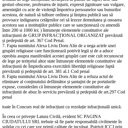
gesturi obscene, proferarea de injurii, expresii jignitoare sau vulgare,
ameninţări cu acte de violenţă împotriva persoanelor sau bunurilor
acestora, de natură să tulbure ordinea şi liniştea publică sau să
provoace indignarea cetăţenilor ori să lezeze demnitatea şi onoarea
acestora sau a instituţiilor publice care se sancționează cu amendă
între 200 si 1000 lei; ) întrunește elementele constitutive ale
infracțiunii de GRUP INFRACȚIONAL ORGANIZAT prevăzută
și pedepsită de art. 367 Cod Penal.
7. Fapta numitului Alexa Liviu Doru Alin de a nega actele unei
grupări religioase care funcționează potrivit legii și de a aduce
oprobiu asupra manifestării acestei grupări care este cult recunoscut
de lege pe teritoriul altor state întrunește elementele constitutive ale
infracțiunii de Împiedicarea exercitării libertăţii religioase faptă
prevăzută și pedepsită de art. 381 al.1 Cod penal
8. Fapta numitului Alexa Liviu Doru Alin de a refuza actul de
eliminare al conținutului defăimător și șantajist de pe portalurile
expuse, considerăm că întrunește elementele constitutive ale
infracțiunii de abuz în serviciu prevăzută și pedepsită de art.297 Cod
penal
toate în Concurs real de infracțiuni cu rezoluție infracțională unică.
În ceea ce privește Latura Civilă, evident SC PAGINA
CIUDATULUI SRL trebuie să fie parte responsabilă civilmente în
solidar cu cei care vor primii calitate de inculpat. Potrivit ICCJ prin