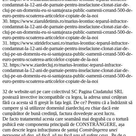
condamnat-la-12-ani-de-parnaie-pentru-inselaciune-clonat-ziar-de-
cluj-pe-un-domeniu-eu-si-santajeaza-public-oamenii-cerand-500-de-
euro-pentru-scoaterea-articolelor-copiate-de-la-noi
30. https://www.ziaruldetimis.ro/marius-leontiuc-teparul-infractor-
condamnat-la-12-ani-de-parnaie-pentru-inselaciune-clonat-ziar-de-
cluj-pe-un-domeniu-eu-si-santajeaza-public-oamenii-cerand-500-de-
euro-pentru-scoaterea-articolelor-copiate-de-la-noi
31. https://www.stiridefocsani.ro/marius-leontiuc-teparul-infractor-
condamnat-la-12-ani-de-parnaie-pentru-inselaciune-clonat-ziar-de-
cluj-pe-un-domeniu-eu-si-santajeaza-public-oamenii-cerand-500-de-
euro-pentru-scoaterea-articolelor-copiate-de-la-noi
32. https://www.ziardecluj.ro/marius-leontiuc-teparul-infractor-
condamnat-la-12-ani-de-parnaie-pentru-inselaciune-clonat-ziar-de-
cluj-pe-un-domeniu-eu-si-santajeaza-public-oamenii-cerand-500-de-
euro-pentru-scoaterea-articolelor-copiate-de-la-noi
32 de website-uri pe care colectivul SC Pagina Ciudatului SRL
postează invective incompatibile cu legea, la adresa unui cetățean
fără ca acesta să fi greșit în fața legii. De ce? Pentru că a îndrăznit să
cumpere și să utilizeze domeniul ziardecluj.eu chiar dacă este
cumpărător de bună credință, factura dovedește acest lucru.
De facto tratamentul acesta care seamănă mai degrabă cu o tortură
psihică este componenta principală de CONSTRÂNGERE, așa
cum descrie legea infracțiunea de șantaj
Constrângerea unei
persoane să dea, să facă, să nu facă sau să sufere ceva
. Pe de o