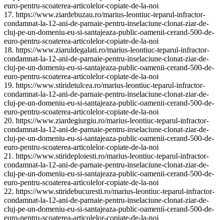
euro-pentru-scoaterea-articolelor-copiate-de-la-noi
17. https://www.ziardebuzau.ro/marius-leontiuc-teparul-infractor-
condamnat-la-12-ani-de-parnaie-pentru-inselaciune-clonat-ziar-de-
cluj-pe-un-domeniu-eu-si-santajeaza-public-oamenii-cerand-500-de-
euro-pentru-scoaterea-articolelor-copiate-de-la-noi
18. https://www.ziaruldegalati.ro/marius-leontiuc-teparul-infractor-
condamnat-la-12-ani-de-parnaie-pentru-inselaciune-clonat-ziar-de-
cluj-pe-un-domeniu-eu-si-santajeaza-public-oamenii-cerand-500-de-
euro-pentru-scoaterea-articolelor-copiate-de-la-noi
19. https://www.stiridetulcea.ro/marius-leontiuc-teparul-infractor-
condamnat-la-12-ani-de-parnaie-pentru-inselaciune-clonat-ziar-de-
cluj-pe-un-domeniu-eu-si-santajeaza-public-oamenii-cerand-500-de-
euro-pentru-scoaterea-articolelor-copiate-de-la-noi
20. https://www.ziardegiurgiu.ro/marius-leontiuc-teparul-infractor-
condamnat-la-12-ani-de-parnaie-pentru-inselaciune-clonat-ziar-de-
cluj-pe-un-domeniu-eu-si-santajeaza-public-oamenii-cerand-500-de-
euro-pentru-scoaterea-articolelor-copiate-de-la-noi
21. https://www.stirideploiesti.ro/marius-leontiuc-teparul-infractor-
condamnat-la-12-ani-de-parnaie-pentru-inselaciune-clonat-ziar-de-
cluj-pe-un-domeniu-eu-si-santajeaza-public-oamenii-cerand-500-de-
euro-pentru-scoaterea-articolelor-copiate-de-la-noi
22. https://www.stiridebucuresti.ro/marius-leontiuc-teparul-infractor-
condamnat-la-12-ani-de-parnaie-pentru-inselaciune-clonat-ziar-de-
cluj-pe-un-domeniu-eu-si-santajeaza-public-oamenii-cerand-500-de-
euro-pentru-scoaterea-articolelor-copiate-de-la-noi