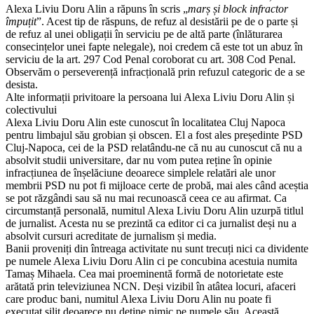
Alexa Liviu Doru Alin a răpuns în scris „
marș și block infractor
împuțit
”. Acest tip de răspuns, de refuz al desistării pe de o parte și
de refuz al unei obligații în serviciu pe de altă parte (înlăturarea
consecințelor unei fapte nelegale), noi credem că este tot un abuz în
serviciu de la art. 297 Cod Penal coroborat cu art. 308 Cod Penal.
Observăm o perseverență infracțională prin refuzul categoric de a se
desista.
Alte informații privitoare la persoana lui Alexa Liviu Doru Alin și
colectivului
Alexa Liviu Doru Alin este cunoscut în localitatea Cluj Napoca
pentru limbajul său grobian și obscen. El a fost ales președinte PSD
Cluj-Napoca, cei de la PSD relatându-ne că nu au cunoscut că nu a
absolvit studii universitare, dar nu vom putea reține în opinie
infracțiunea de înșelăciune deoarece simplele relatări ale unor
membrii PSD nu pot fi mijloace certe de probă, mai ales când aceștia
se pot răzgândi sau să nu mai recunoască ceea ce au afirmat. Ca
circumstanță personală, numitul Alexa Liviu Doru Alin uzurpă titlul
de jurnalist. Acesta nu se prezintă ca editor ci ca jurnalist deși nu a
absolvit cursuri acreditate de jurnalism și media.
Banii proveniți din întreaga activitate nu sunt trecuți nici ca dividente
pe numele Alexa Liviu Doru Alin ci pe concubina acestuia numita
Tamaș Mihaela. Cea mai proeminentă formă de notorietate este
arătată prin televiziunea NCN. Deși vizibil în atâtea locuri, afaceri
care produc bani, numitul Alexa Liviu Doru Alin nu poate fi
executat silit deoarece nu deține nimic pe numele său. Această