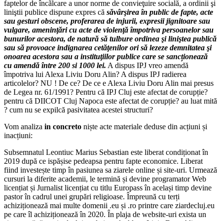
faptelor de încãlcare a unor norme de convieţuire socială, a ordinii şi
liniştii publice dispune expres că
săvârşirea în public de fapte, acte
sau gesturi obscene, proferarea de injurii, expresii jignitoare sau
vulgare, ameninţări cu acte de violenţă împotriva persoanelor sau
bunurilor acestora, de natură să tulbure ordinea şi liniştea publică
sau să provoace indignarea cetăţenilor ori să lezeze demnitatea şi
onoarea acestora sau a instituţiilor publice care se sancționează
cu amendă între 200 si 1000 lei.
A dispus IPJ vreo amendă
împotriva lui Alexa Liviu Doru Alin? A dispus IPJ radierea
articolelor? NU ! De ce? De ce e Alexa Liviu Doru Alin mai presus
de Legea nr. 61/1991? Pentru că IPJ Cluj este afectat de corupție?
pentru că DIICOT Cluj Napoca este afectat de corupție? au luat mită
? cum nu se expilcă pasivitatea acestei structuri?
Vom analiza
in concreto
niște acte materiale deduse din acțiuni și
inacțiuni:
Subsemnatul Leontiuc Marius Sebastian este liberat condiționat în
2019 după ce ispășise pedeapsa pentru fapte economice. Liberat
fiind investește timp în pasiunea sa ziarele online și site-uri. Urmează
cursuri la diferite academii, le termină și devine programator Web
licențiat și Jurnalist licențiat cu titlu Europass în același timp devine
pastor în cadrul unei grupări religioase. Împreună cu terți
achiziționează mai multe domenii .eu și .ro printre care ziardecluj.eu
pe care îl achiziționează în 2020. În plaja de website-uri exista un