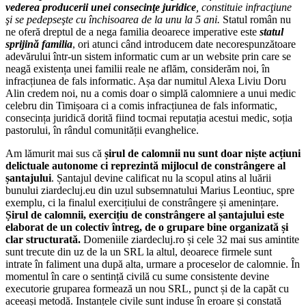
vederea producerii unei consecinţe juridice
, constituie infracţiune
şi se pedepseşte cu închisoarea de la unu la 5 ani.
Statul român nu
ne oferă dreptul de a nega familia deoarece imperative este
statul
sprijină familia
, ori atunci când introducem date necorespunzătoare
adevărului într-un sistem informatic cum ar un website prin care se
neagă existența unei familii reale ne aflăm, considerăm noi, în
infracțiunea de fals informatic. Așa dar numitul Alexa Liviu Doru
Alin credem noi, nu a comis doar o simplă calomniere a unui medic
celebru din Timișoara ci a comis infracțiunea de fals informatic,
consecința juridică dorită fiind tocmai reputația acestui medic, soția
pastorului, în rândul comunității evanghelice.
Am lămurit mai sus că
șirul de calomnii nu sunt doar niște acțiuni
delictuale autonome ci reprezintă mijlocul de constrângere al
șantajului
. Șantajul devine calificat nu la scopul atins al luării
bunului ziardecluj.eu din uzul subsemnatului Marius Leontiuc, spre
exemplu, ci la finalul exercițiului de constrângere și amenințare.
Șirul de calomnii, exercițiu de constrângere al șantajului este
elaborat de un colectiv întreg, de o grupare bine organizată și
clar structurată.
Domeniile ziardecluj.ro și cele 32 mai sus amintite
sunt trecute din uz de la un SRL la altul, deoarece firmele sunt
intrate în faliment una după alta, urmare a proceselor de calomnie. În
momentul în care o sentință civilă cu sume consistente devine
executorie gruparea formează un nou SRL, punct și de la capăt cu
aceeași metodă. Instanțele civile sunt induse în eroare și constată