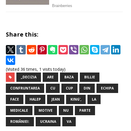
Share this:
(Visited 36 times, 1 visits today)
„DECIZIA
ARE
BAZA
BILLIE
CONFRUNTAREA
CU
CUP
DIN
ECHIPA
FACE
HALEP
JEAN
KING',
LA
MEDICALE
MOTIVE
NU
PARTE
ROMÂNIEI:
UCRAINA
VA