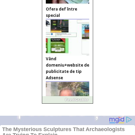
Ofera def între
special
Vând
domeniu+website de
publicitate de tip
Adsense
Pastorul Liviu Radu a
trecut la Domnul