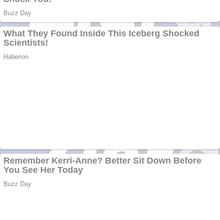
Bucuresti. Curatare
profesionala
Website de tip
Adsense cu domeniu
adzeige.ro
Vând sticlă cu vin din
1958 Murfatlar
Chardonnay