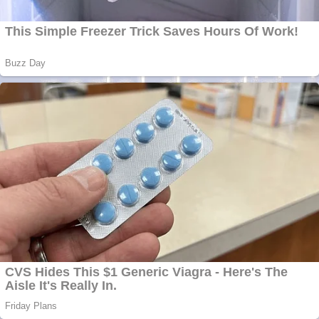
metale
Răcitor de apă
CW5000 pentru
freze cu laser fără
metale
Cutit cositoare
KUHN