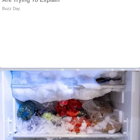
Anchetă incendiară
la Gherla, polițist
acuzat de abuz în
serviciu
Covid-19: 755 de
cazuri noi în
România
Răcitor de apă
CW5000 pentru
freze cu laser fără