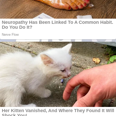
Apartamente 2
camere
Aplică acum pentru
toate tipurile de
împrumuturi și
obține bani urgent!
Curatare canapele