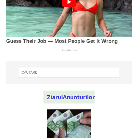
ZiarulAnunturilor.ro