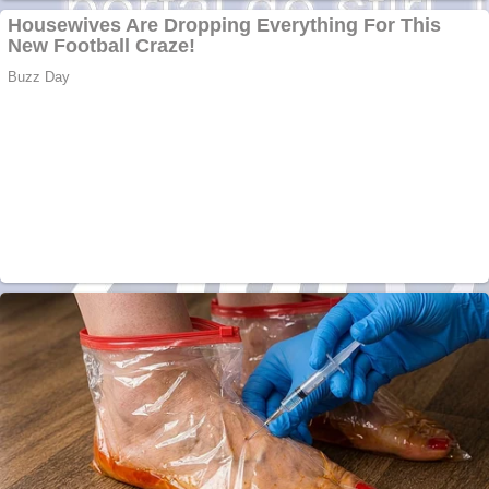
Creez aplicatie
ANDROID pentru
siteul tau
Creez aplicatie
ANDROID pentru
siteul tau
Anuntul tau apare in
mai multe ziare
online