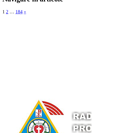
1
2
…
184
»