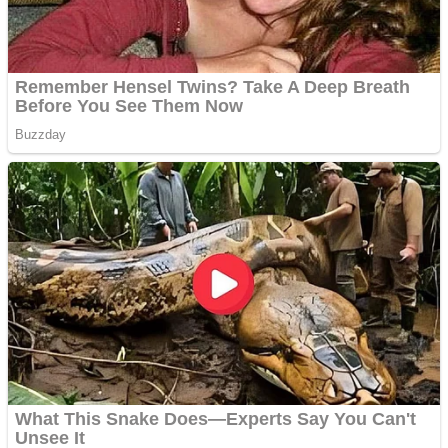
Creez aplicatie
ANDROID pentru siteul
tau
Anuntul tau apare in mai
multe ziare online
Apartamente 2 camere
Aplică acum pentru toate
tipurile de împrumuturi