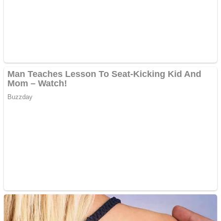
Anchetă incendiară la
Gherla, polițist acuzat de
abuz în serviciu
Covid-19: 755 de cazuri
noi în România
Răcitor de apă CW5000
pentru freze cu laser fără
metale