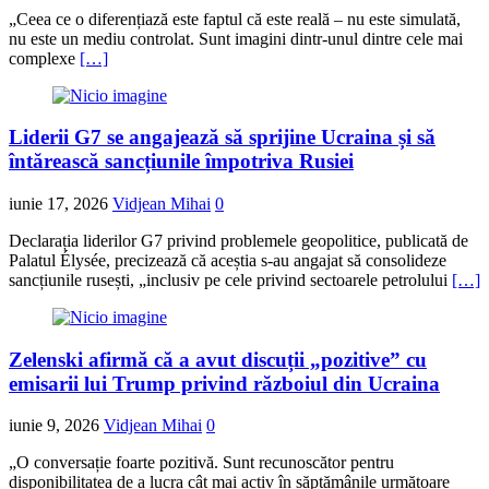
„Ceea ce o diferențiază este faptul că este reală – nu este simulată,
nu este un mediu controlat. Sunt imagini dintr-unul dintre cele mai
complexe
[…]
Liderii G7 se angajează să sprijine Ucraina și să
întărească sancțiunile împotriva Rusiei
iunie 17, 2026
Vidjean Mihai
0
Declarația liderilor G7 privind problemele geopolitice, publicată de
Palatul Élysée, precizează că aceștia s-au angajat să consolideze
sancțiunile rusești, „inclusiv pe cele privind sectoarele petrolului
[…]
Zelenski afirmă că a avut discuții „pozitive” cu
emisarii lui Trump privind războiul din Ucraina
iunie 9, 2026
Vidjean Mihai
0
„O conversație foarte pozitivă. Sunt recunoscător pentru
disponibilitatea de a lucra cât mai activ în săptămânile următoare