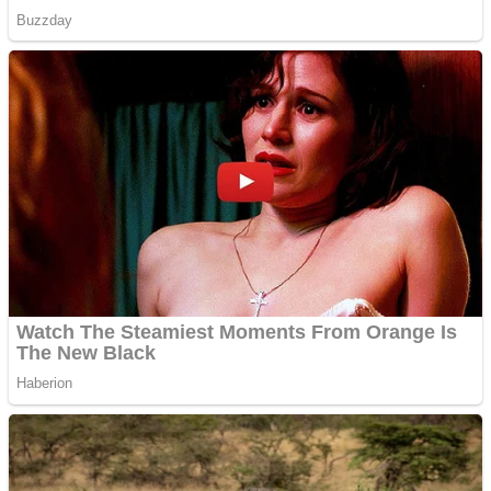
și obține bani urgent!
Curatare canapele
Bucuresti. Curatare
profesionala