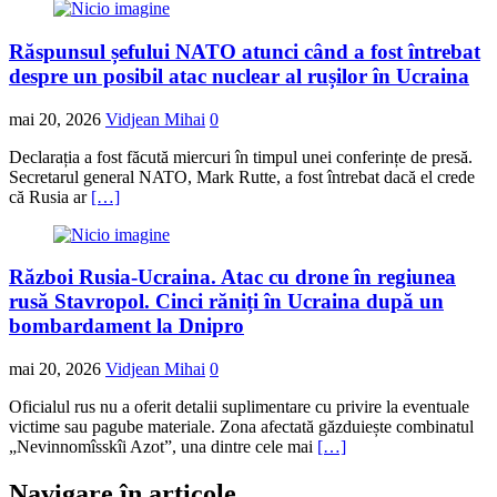
Răspunsul șefului NATO atunci când a fost întrebat
despre un posibil atac nuclear al rușilor în Ucraina
mai 20, 2026
Vidjean Mihai
0
Declarația a fost făcută miercuri în timpul unei conferințe de presă.
Secretarul general NATO, Mark Rutte, a fost întrebat dacă el crede
că Rusia ar
[…]
Război Rusia-Ucraina. Atac cu drone în regiunea
rusă Stavropol. Cinci răniți în Ucraina după un
bombardament la Dnipro
mai 20, 2026
Vidjean Mihai
0
Oficialul rus nu a oferit detalii suplimentare cu privire la eventuale
victime sau pagube materiale. Zona afectată găzduiește combinatul
„Nevinnomîsskîi Azot”, una dintre cele mai
[…]
Navigare în articole