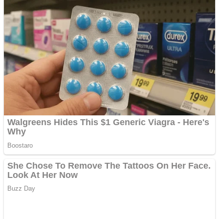
Ofera def între special
Vând domeniu+website
de publicitate de tip
Adsense
Pastorul Liviu Radu a
trecut la Domnul