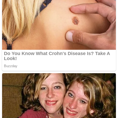
Răcitor de apă CW5000
pentru freze cu laser fără
metale
Cutit cositoare KUHN
Creez aplicatie
ANDROID pentru siteul
tau