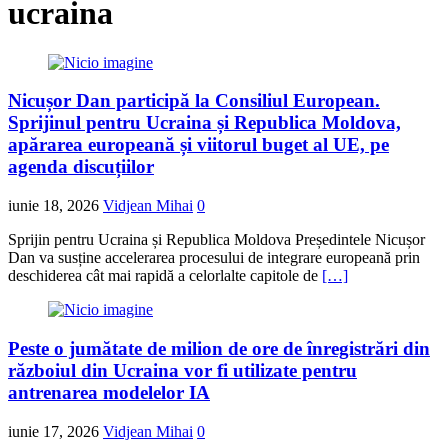
ucraina
Nicușor Dan participă la Consiliul European.
Sprijinul pentru Ucraina și Republica Moldova,
apărarea europeană și viitorul buget al UE, pe
agenda discuțiilor
iunie 18, 2026
Vidjean Mihai
0
Sprijin pentru Ucraina și Republica Moldova Președintele Nicușor
Dan va susține accelerarea procesului de integrare europeană prin
deschiderea cât mai rapidă a celorlalte capitole de
[…]
Peste o jumătate de milion de ore de înregistrări din
războiul din Ucraina vor fi utilizate pentru
antrenarea modelelor IA
iunie 17, 2026
Vidjean Mihai
0