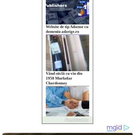
Website de tip Adsense cu
domeniu adzeige.ro
Vând sticlă cu vin din
1958 Murfatlar
Chardonnay
Împrumut si investitii