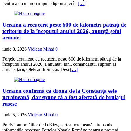
pentru a da un nou impuls diplomației în
[…]
Ucraina a recucerit peste 600 de kilometri pătrați de
teritoriu de la începutul anului 2026, anunță șeful
armatei
iunie 8, 2026
Vidjean Mihai
0
Forțele ucrainene au recucerit peste 600 de kilometri pătrați de la
începutul anului 2026, a anunțat, luni, comandantul suprem al
armatei țării, Oleksandr Sîrskîi. Deși
[…]
Ucraina confirmă că drona de la Constanța este
ucraineană, dar spune că a fost afectată de bruiajul
rusesc
iunie 5, 2026
Vidjean Mihai
0
Potrivit autorităților de la Kiev, partea ucraineană a transmis
informațiile necesare Forțelor Navale Române pentru a preveni