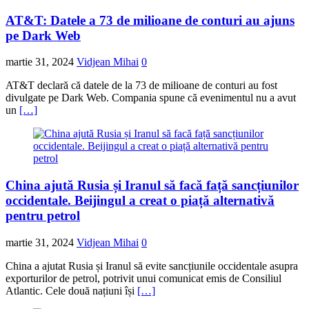
AT&T: Datele a 73 de milioane de conturi au ajuns
pe Dark Web
martie 31, 2024
Vidjean Mihai
0
AT&T declară că datele de la 73 de milioane de conturi au fost
divulgate pe Dark Web. Compania spune că evenimentul nu a avut
un
[…]
China ajută Rusia și Iranul să facă față sancțiunilor
occidentale. Beijingul a creat o piață alternativă
pentru petrol
martie 31, 2024
Vidjean Mihai
0
China a ajutat Rusia și Iranul să evite sancțiunile occidentale asupra
exporturilor de petrol, potrivit unui comunicat emis de Consiliul
Atlantic. Cele două națiuni își
[…]