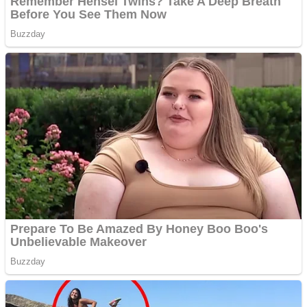
Website de tip Adsense cu
domeniu adzeige.ro
Vând sticlă cu vin din
1958 Murfatlar
Chardonnay
Împrumut si investitii