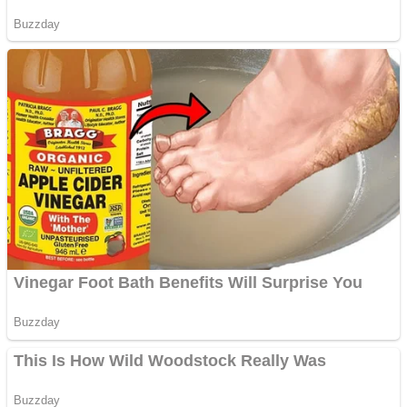
Creez aplicatie
ANDROID pentru siteul
tau
Creez aplicatie
ANDROID pentru siteul
tau
Anuntul tau apare in mai
multe ziare online
Apartamente 2 camere