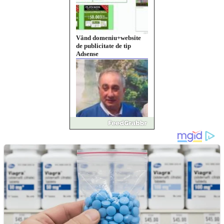
Pastorul Liviu Radu a
trecut la Domnul
Anchetă incendiară la
Gherla, polițist acuzat de
abuz în serviciu
Covid-19: 755 de cazuri