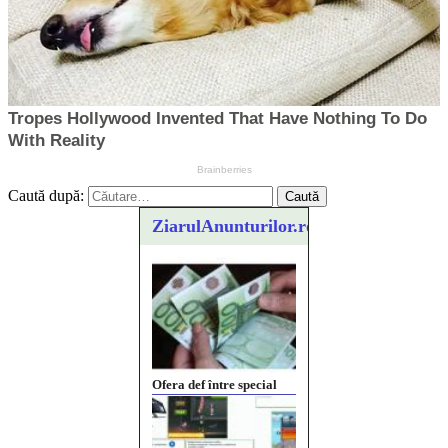
Caută după:
ZiarulAnunturilor.ro
Ofera def între special
Vând domeniu+website
de publicitate de tip
Adsense