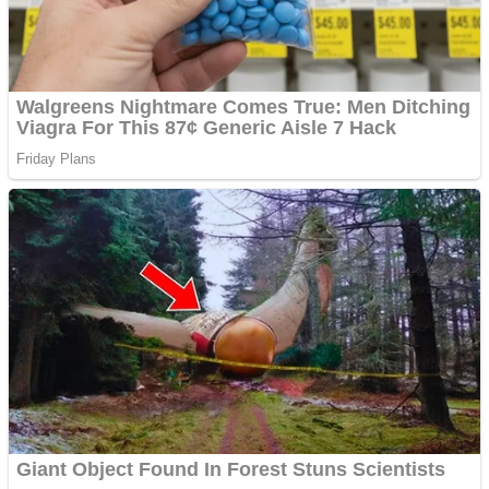
noi în România
Răcitor de apă CW5000
pentru freze cu laser fără
metale
Răcitor de apă CW5000
pentru freze cu laser fără
metale
Cutit cositoare KUHN