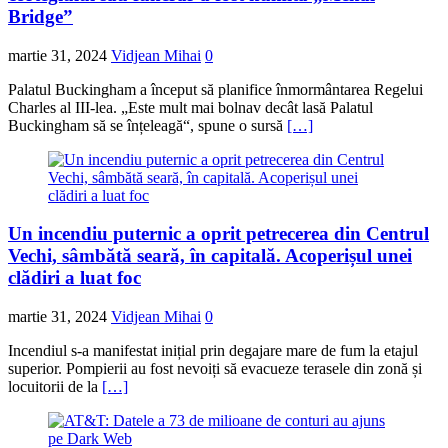
Bridge”
martie 31, 2024
Vidjean Mihai
0
Palatul Buckingham a început să planifice înmormântarea Regelui
Charles al III-lea. „Este mult mai bolnav decât lasă Palatul
Buckingham să se înțeleagă“, spune o sursă
[…]
Un incendiu puternic a oprit petrecerea din Centrul
Vechi, sâmbătă seară, în capitală. Acoperișul unei
clădiri a luat foc
martie 31, 2024
Vidjean Mihai
0
Incendiul s-a manifestat inițial prin degajare mare de fum la etajul
superior. Pompierii au fost nevoiți să evacueze terasele din zonă și
locuitorii de la
[…]