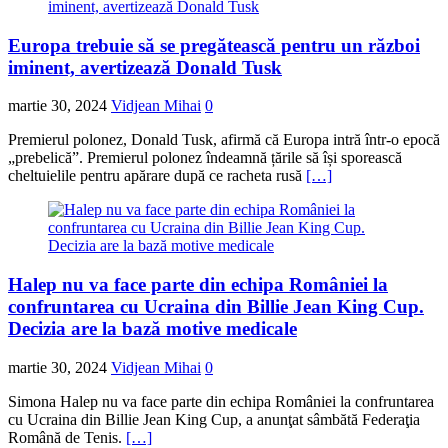
Europa trebuie să se pregătească pentru un război
iminent, avertizează Donald Tusk
martie 30, 2024
Vidjean Mihai
0
Premierul polonez, Donald Tusk, afirmă că Europa intră într-o epocă
„prebelică”. Premierul polonez îndeamnă țările să își sporească
cheltuielile pentru apărare după ce racheta rusă
[…]
Halep nu va face parte din echipa României la
confruntarea cu Ucraina din Billie Jean King Cup.
Decizia are la bază motive medicale
martie 30, 2024
Vidjean Mihai
0
Simona Halep nu va face parte din echipa României la confruntarea
cu Ucraina din Billie Jean King Cup, a anunţat sâmbătă Federaţia
Română de Tenis.
[…]