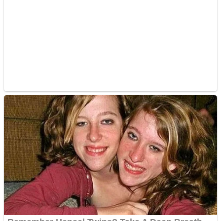
Aplică acum pentru toate
tipurile de împrumuturi
și obține bani urgent!
Curatare canapele
Bucuresti. Curatare
profesionala