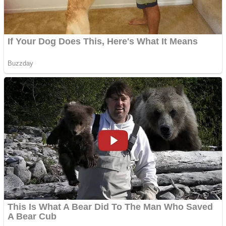
Cutit cositoare KUHN
Creez aplicatie
ANDROID pentru siteul
tau
Creez aplicatie