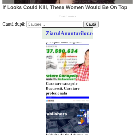
Caută după:
ZiarulAnunturilor.ro
Curatare canapele
Bucuresti. Curatare
profesionala
Website de tip Adsense cu