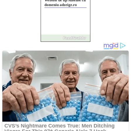
domeniu adzeige.ro
Vând sticlă cu vin din
1958 Murfatlar
Chardonnay
Împrumut si investitii