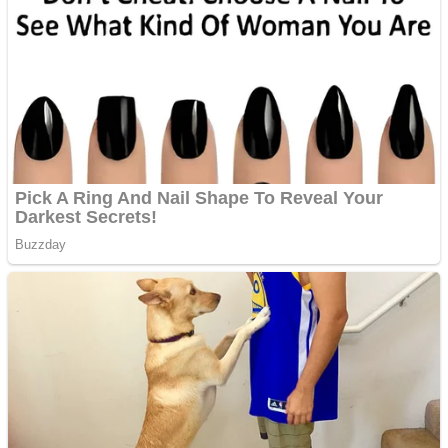
Anchetă incendiară la
Gherla, polițist acuzat de
abuz în serviciu
Covid-19: 755 de cazuri
noi în România
Răcitor de apă CW5000
pentru freze cu laser fără
metale
Răcitor de apă CW5000
pentru freze cu laser fără
metale