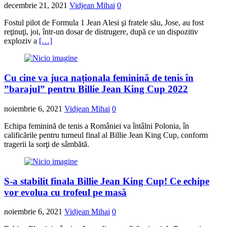
decembrie 21, 2021
Vidjean Mihai
0
Fostul pilot de Formula 1 Jean Alesi şi fratele său, Jose, au fost
reţinuţi, joi, într-un dosar de distrugere, după ce un dispozitiv
exploziv a
[…]
Cu cine va juca naționala feminină de tenis în
”barajul” pentru Billie Jean King Cup 2022
noiembrie 6, 2021
Vidjean Mihai
0
Echipa feminină de tenis a României va întâlni Polonia, în
calificările pentru turneul final al Billie Jean King Cup, conform
tragerii la sorţi de sâmbătă.
S-a stabilit finala Billie Jean King Cup! Ce echipe
vor evolua cu trofeul pe masă
noiembrie 6, 2021
Vidjean Mihai
0