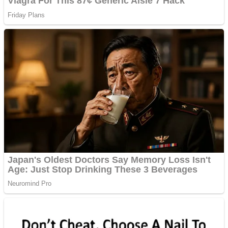
Ofera def între special
Vând domeniu+website
de publicitate de tip
Adsense
Pastorul Liviu Radu a
trecut la Domnul