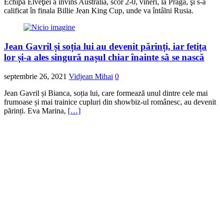
Echipa Elveţiei a învins Australia, scor 2-0, vineri, la Praga, şi s-a
calificat în finala Billie Jean King Cup, unde va întâlni Rusia.
Jean Gavril și soția lui au devenit părinți, iar fetița
lor și-a ales singură nașul chiar înainte să se nască
septembrie 26, 2021
Vidjean Mihai
0
Jean Gavril și Bianca, soția lui, care formează unul dintre cele mai
frumoase și mai trainice cupluri din showbiz-ul românesc, au devenit
părinți. Eva Marina,
[…]