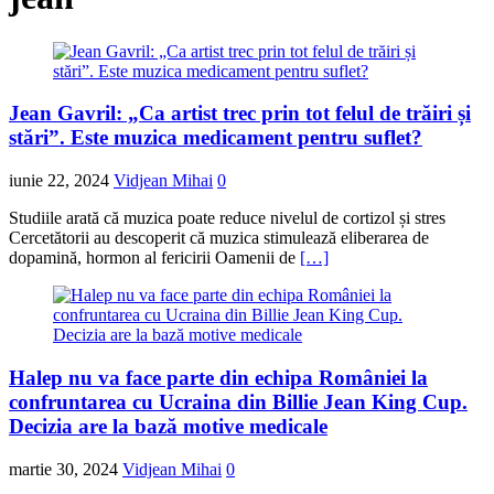
Jean Gavril: „Ca artist trec prin tot felul de trăiri și
stări”. Este muzica medicament pentru suflet?
iunie 22, 2024
Vidjean Mihai
0
Studiile arată că muzica poate reduce nivelul de cortizol și stres
Cercetătorii au descoperit că muzica stimulează eliberarea de
dopamină, hormon al fericirii Oamenii de
[…]
Halep nu va face parte din echipa României la
confruntarea cu Ucraina din Billie Jean King Cup.
Decizia are la bază motive medicale
martie 30, 2024
Vidjean Mihai
0