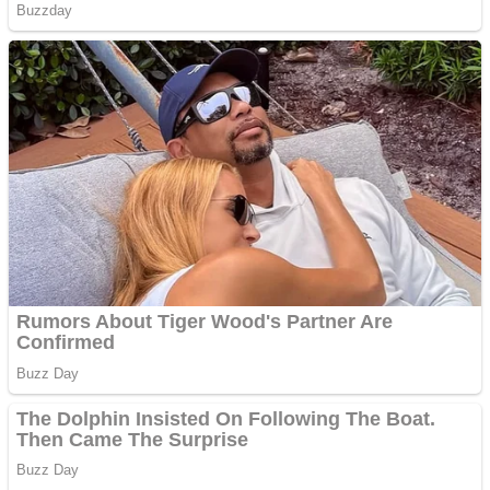
ANDROID pentru siteul
tau
Anuntul tau apare in mai
multe ziare online
Apartamente 2 camere
Aplică acum pentru toate
tipurile de împrumuturi
și obține bani urgent!