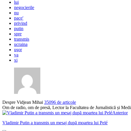
lui
negocierile
nu
pace'
privind
putin
spre
transmis
ucraina
uşor
va
xi
Despre Vidjean Mihai
35096 de articole
Om de radio, om de presă, Lector la Facultatea de Jurnalistică și Me
Anterior
Vladimir Putin a transmis un mesaj după moartea lui Pelé