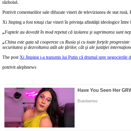
războiul.
Potrivit comentariilor sale difuzate vineri de televiziunea de stat rusă,
Xi Jinping a fost totuşi clar vineri în privinţa afinităţii ideologice
„
Faptele au dovedit în mod repetat că izolarea şi suprimarea sunt nepop
„
China este gata să coopereze cu Rusia şi cu toate forţele progresiste
securitatea şi dezvoltarea atât ale ţărilor, cât şi ale justiţiei internaţi
The post
Xi Jinping i-a transmis lui Putin că drumul spre negocierile 
potrivit alephnews