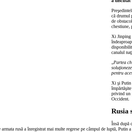
a discutat
Preşedintel
că drumul p
de obstacol
chestiune, 
Xi Jinping 
îndeaproape
disponibili
canalul naţ
„
Partea ch
soluţioneze
pentru ace
Xi şi Putin
împărtăşite 
privind un 
Occident.
Rusia 
Însă după d
ce armata rusă a înregistrat mai multe regrese pe câmpul de luptă, Putin 