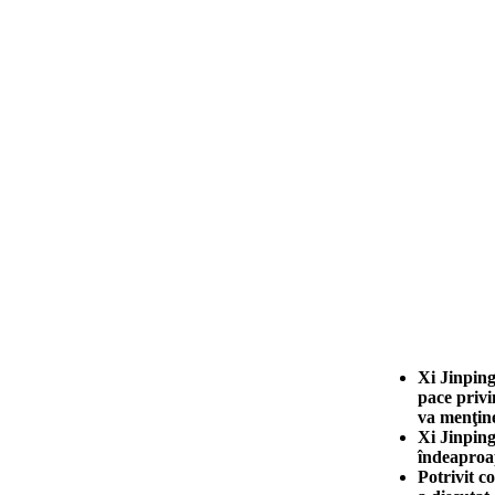
Xi Jinping
pace privi
va menţin
Xi Jinping
îndeaproap
Potrivit c