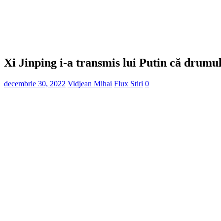
Xi Jinping i-a transmis lui Putin că drumul
decembrie 30, 2022
Vidjean Mihai
Flux Stiri
0