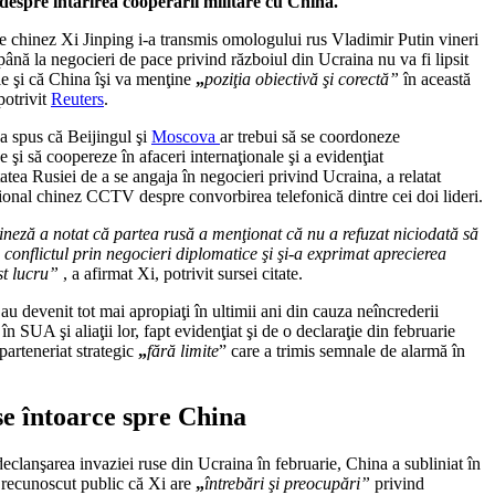
 despre întărirea cooperării militare cu China.
e chinez Xi Jinping i-a transmis omologului rus Vladimir Putin vineri
ână la negocieri de pace privind războiul din Ucraina nu va fi lipsit
e şi că China îşi va menţine
„
poziţia obiectivă şi corectă”
în această
potrivit
Reuters
.
a spus că Beijingul şi
Moscova
ar trebui să se coordoneze
 şi să coopereze în afaceri internaţionale şi a evidenţiat
tatea Rusiei de a se angaja în negocieri privind Ucraina, a relatat
ional chinez CCTV despre convorbirea telefonică dintre cei doi lideri.
ineză a notat că partea rusă a menţionat că nu a refuzat niciodată să
 conflictul prin negocieri diplomatice şi şi-a exprimat aprecierea
st lucru”
, a afirmat Xi, potrivit sursei citate.
 au devenit tot mai apropiaţi în ultimii ani din cauza neîncrederii
în SUA şi aliaţii lor, fapt evidenţiat şi de o declaraţie din februarie
parteneriat strategic
„
fără limite
” care a trimis semnale de alarmă în
se întoarce spre China
eclanşarea invaziei ruse din Ucraina în februarie, China a subliniat în
a recunoscut public că Xi are
„
întrebări şi preocupări”
privind