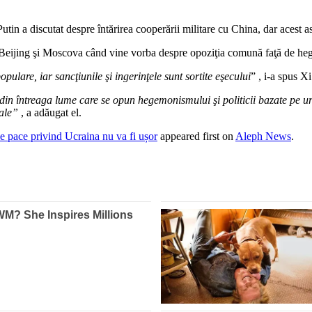
 Putin a discutat despre întărirea cooperării militare cu China, dar acest 
 între Beijing şi Moscova când vine vorba despre opoziţia comună faţă de
ulare, iar sancţiunile şi ingerinţele sunt sortite eşecului
” , i-a spus X
 din întreaga lume care se opun hegemonismului şi politicii bazate pe ur
onale”
, a adăugat el.
de pace privind Ucraina nu va fi ușor
appeared first on
Aleph News
.