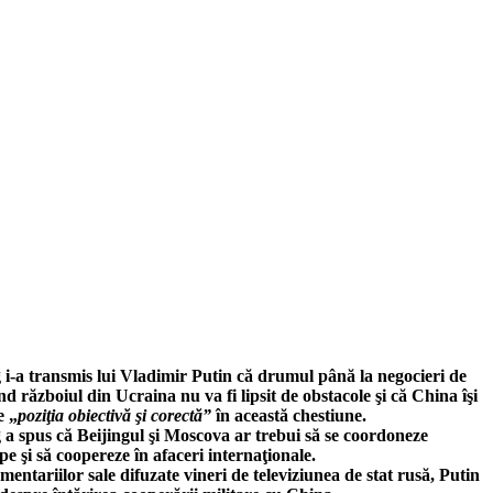
 i-a transmis lui Vladimir Putin că drumul până la negocieri de
nd războiul din Ucraina nu va fi lipsit de obstacole şi că China îşi
e „
poziţia obiectivă şi corectă”
în această chestiune.
 a spus că Beijingul şi Moscova ar trebui să se coordoneze
e şi să coopereze în afaceri internaţionale.
omentariilor sale difuzate vineri de televiziunea de stat rusă, Putin