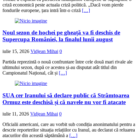
criză economică peste actuala criză politică. „Dacă vom pierde
fondurile europene, țara intră într-o criză
[…]
Noul sezon de hochei pe gheață va fi deschis de
Supercupa României, la finalul lunii august
iulie 15, 2026
Vidjean Mihai
0
Partida reprezintă o nouă confruntare între cele două mari rivale ale
ultimului sezon, după ce acestea și-au disputat atât titlul din
Campionatul Național, cât și
[…]
SUA cer Iranului să declare public că Strâmtoarea
Ormuz este deschisă și că navele nu vor fi atacate
iulie 11, 2026
Vidjean Mihai
0
Oficialii americani, care au vorbit sub condiția anonimatului pentru a
descrie reporterilor situația relațiilor cu Iranul, au declarat că reluarea
atacurilor din această săptămână a
[…]