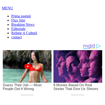
MENU
Prima pagină
Flux Stiri
Breaking News
Editoriale
Religie și Cultură
contact