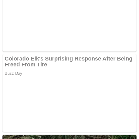
Apartamente 2 camere
Aplică acum pentru toate
tipurile de împrumuturi
și obține bani urgent!
Curatare canapele
Bucuresti. Curatare
profesionala