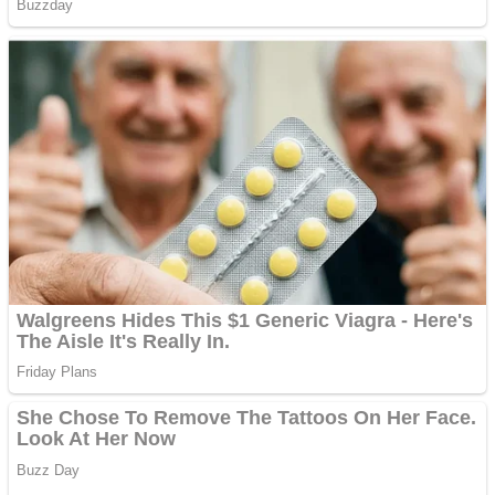
Cutit cositoare KUHN
Creez aplicatie
ANDROID pentru siteul
tau
Creez aplicatie
ANDROID pentru siteul
tau
Anuntul tau apare in mai
multe ziare online