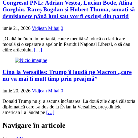
Congresul PNL: Adrian Veștea, Lucian Bode, Alina
Gorghiu, Rareș Bogdan și Hubert Thuma, somați să
demisioneze până luni sau vor fi excluși din partid
iunie 21, 2026
Vidjean Mihai
0
„O altă hotărâre importantă, care e menită să aducă o clarificare
morală și o separare a apelor în Partidul Național Liberal, o să dau
citire articolului
[…]
Cina la Versailles: Trump îl laudă pe Macron „care
nu va mai fi mult timp prin preajmă”
iunie 20, 2026
Vidjean Mihai
0
Donald Trump nu și-a ascuns încântarea. La două zile după călătoria
diplomatică care l-a dus de la Évian la Versailles, președintele
american l-a lăudat pe
[…]
Navigare în articole