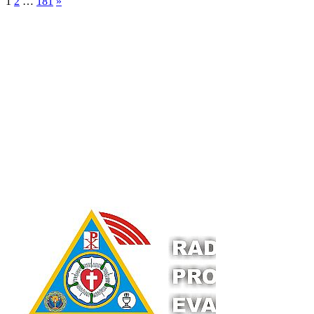
1
2
…
181
»