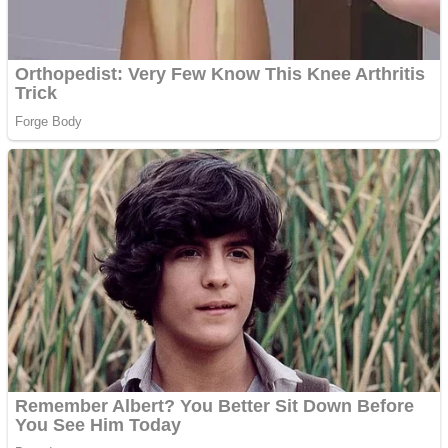
Covid-19: 755 de cazuri
noi în România
Răcitor de apă CW5000
pentru freze cu laser fără
metale
Răcitor de apă CW5000
pentru freze cu laser fără
metale