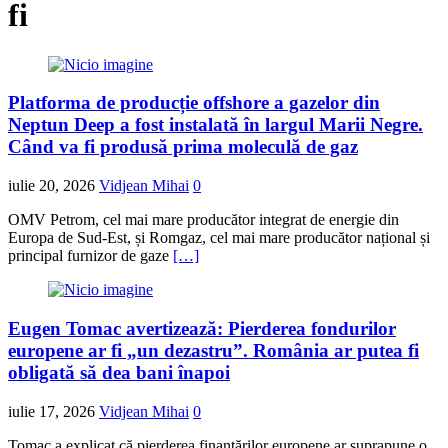
fi
Platforma de producție offshore a gazelor din
Neptun Deep a fost instalată în largul Marii Negre.
Când va fi produsă prima moleculă de gaz
iulie 20, 2026
Vidjean Mihai
0
OMV Petrom, cel mai mare producător integrat de energie din
Europa de Sud-Est, și Romgaz, cel mai mare producător național și
principal furnizor de gaze
[…]
Eugen Tomac avertizează: Pierderea fondurilor
europene ar fi „un dezastru”. România ar putea fi
obligată să dea bani înapoi
iulie 17, 2026
Vidjean Mihai
0
Tomac a explicat că pierderea finanțărilor europene ar suprapune o