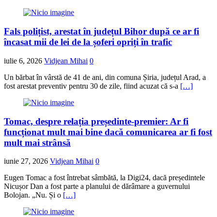
Fals polițist, arestat în județul Bihor după ce ar fi
încasat mii de lei de la șoferi opriți în trafic
iulie 6, 2026
Vidjean Mihai
0
Un bărbat în vârstă de 41 de ani, din comuna Șiria, județul Arad, a
fost arestat preventiv pentru 30 de zile, fiind acuzat că s-a
[…]
Tomac, despre relația președinte-premier: Ar fi
funcționat mult mai bine dacă comunicarea ar fi fost
mult mai strânsă
iunie 27, 2026
Vidjean Mihai
0
Eugen Tomac a fost întrebat sâmbătă, la Digi24, dacă președintele
Nicușor Dan a fost parte a planului de dărâmare a guvernului
Bolojan. „Nu. Și o
[…]