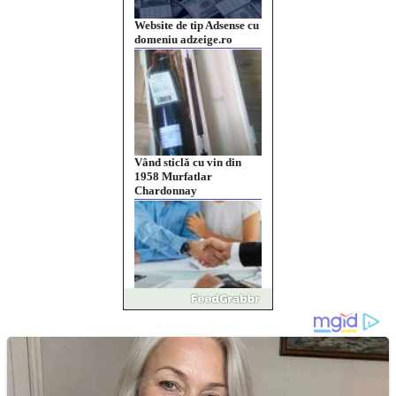
Vând sticlă cu vin din
1958 Murfatlar
Chardonnay
Împrumut si investitii
Ofera def între special