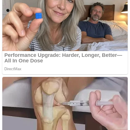
Vând domeniu+website
de publicitate de tip
Adsense
Pastorul Liviu Radu a
trecut la Domnul
Anchetă incendiară la
Gherla, polițist acuzat de
abuz în serviciu