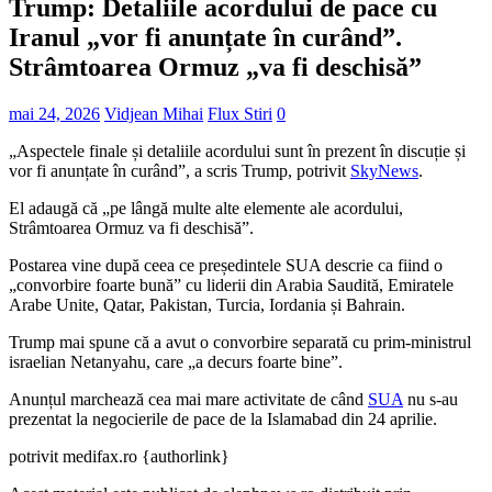
Trump: Detaliile acordului de pace cu
Iranul „vor fi anunțate în curând”.
Strâmtoarea Ormuz „va fi deschisă”
mai 24, 2026
Vidjean Mihai
Flux Stiri
0
„Aspectele finale și detaliile acordului sunt în prezent în discuție și
vor fi anunțate în curând”, a scris Trump, potrivit
SkyNews
.
El adaugă că „pe lângă multe alte elemente ale acordului,
Strâmtoarea Ormuz va fi deschisă”.
Postarea vine după ceea ce președintele SUA descrie ca fiind o
„convorbire foarte bună” cu liderii din Arabia Saudită, Emiratele
Arabe Unite, Qatar, Pakistan, Turcia, Iordania și Bahrain.
Trump mai spune că a avut o convorbire separată cu prim-ministrul
israelian Netanyahu, care „a decurs foarte bine”.
Anunțul marchează cea mai mare activitate de când
SUA
nu s-au
prezentat la negocierile de pace de la Islamabad din 24 aprilie.
potrivit medifax.ro {authorlink}