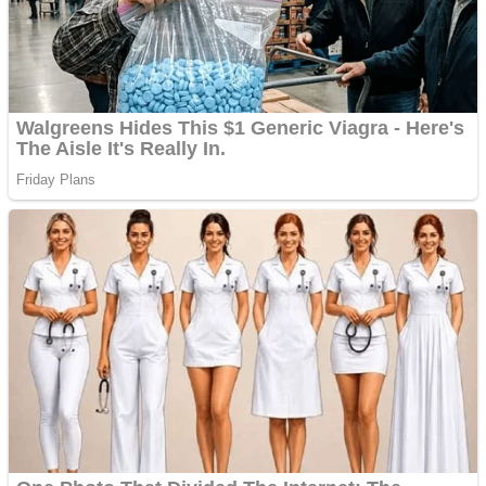
Pastorul Liviu Radu a
trecut la Domnul
Anchetă incendiară la
Gherla, polițist acuzat de
abuz în serviciu