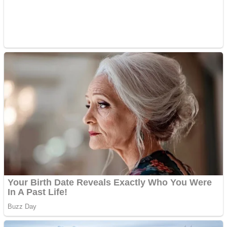
Apartamente 2 camere
Aplică acum pentru toate
tipurile de împrumuturi
și obține bani urgent!
Curatare canapele
Bucuresti. Curatare
profesionala