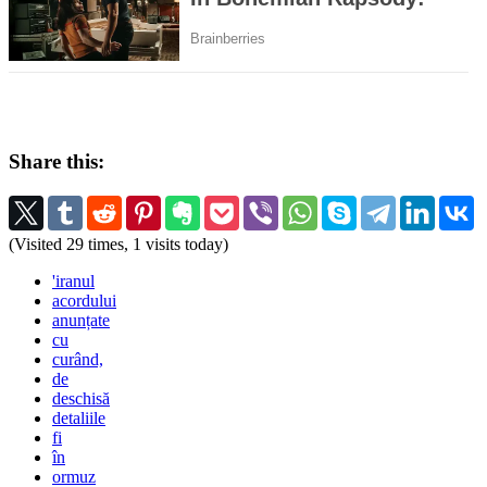
Share this:
(Visited 29 times, 1 visits today)
'iranul
acordului
anunțate
cu
curând,
de
deschisă
detaliile
fi
în
ormuz