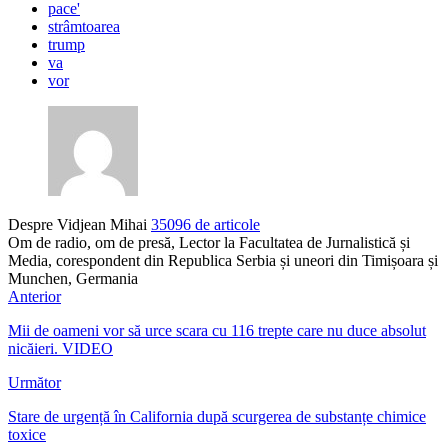
pace'
strâmtoarea
trump
va
vor
Despre Vidjean Mihai
35096 de articole
Om de radio, om de presă, Lector la Facultatea de Jurnalistică și
Media, corespondent din Republica Serbia și uneori din Timișoara și
Munchen, Germania
Anterior
Mii de oameni vor să urce scara cu 116 trepte care nu duce absolut
nicăieri. VIDEO
Următor
Stare de urgență în California după scurgerea de substanțe chimice
toxice