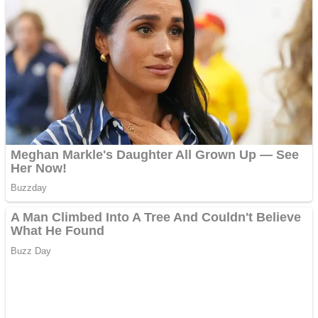
Creez aplicatie
ANDROID pentru siteul
tau
Creez aplicatie
ANDROID pentru siteul
tau
Anuntul tau apare in mai
multe ziare online