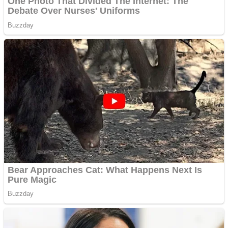
Covid-19: 755 de cazuri
noi în România
Răcitor de apă CW5000
pentru freze cu laser fără
metale
Răcitor de apă CW5000
pentru freze cu laser fără
metale
Cutit cositoare KUHN