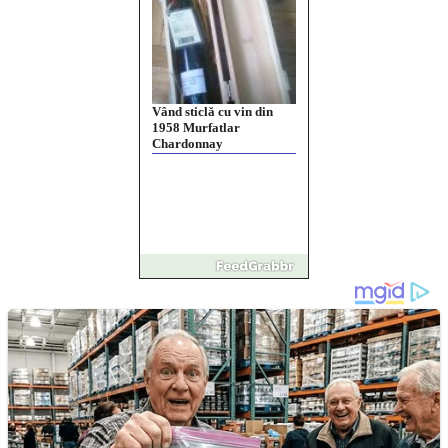
Împrumut si investitii
Ofera def între special
Vând domeniu+website
de publicitate de tip
Adsense