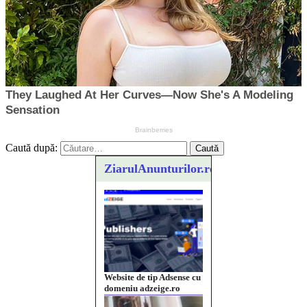
Caută după:
ZiarulAnunturilor.ro
Vând sticlă cu vin din
1958 Murfatlar
Chardonnay