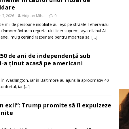
idare
ie 7, 2026
Vidjean Mihai
0
de mii de persoane îndoliate au ieșit pe străzile Teheranului
u înmormântarea regretatului lider suprem, ayatollahul Ali
nei, mulți cerând răzbunare pentru moartea sa.
[…]
50 de ani de independență sub
i-a ținut acasă pe americani
 în Washington, iar în Baltimore au ajuns la aproximativ 40
confortul, iar
[…]
în exil”: Trump promite să îi expulzeze
Unite