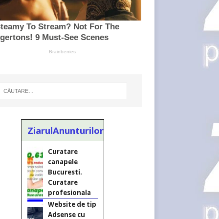
Curatare
canapele
Bucuresti.
ZiarulAnunturilor.ro
Curatare
profesionala
Website de tip
Adsense cu
domeniu
adzeige.ro
Vând sticlă cu
vin din 1958
Murfatlar