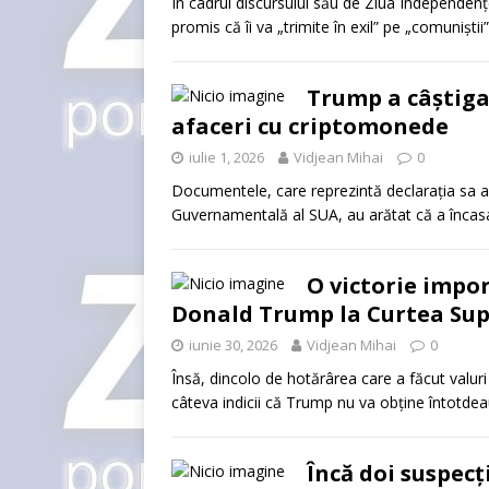
În cadrul discursului său de Ziua Independen
promis că îi va „trimite în exil” pe „comuniști
Trump a câștigat
afaceri cu criptomonede
iulie 1, 2026
Vidjean Mihai
0
Documentele, care reprezintă declarația sa a
Guvernamentală al SUA, au arătat că a înca
O victorie impor
Donald Trump la Curtea Su
iunie 30, 2026
Vidjean Mihai
0
Însă, dincolo de hotărârea care a făcut valuri
câteva indicii că Trump nu va obține întotd
Încă doi suspecț