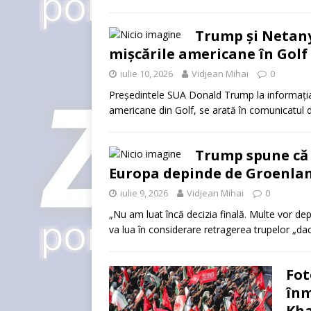
Trump și Netany
mișcările americane în Golf
iulie 10, 2026
Vidjean Mihai
0
Președintele SUA Donald Trump la informația pe
americane din Golf, se arată în comunicatul de
Trump spune că 
Europa depinde de Groenla
iulie 9, 2026
Vidjean Mihai
0
„Nu am luat încă decizia finală. Multe vor de
va lua în considerare retragerea trupelor „d
Fot
înm
Kha