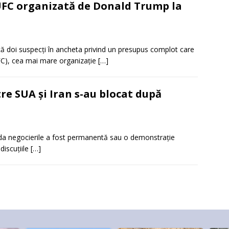
 UFC organizată de Donald Trump la
că doi suspecți în ancheta privind un presupus complot care
FC), cea mai mare organizație
[…]
re SUA și Iran s-au blocat după
nda negocierile a fost permanentă sau o demonstrație
discuțiile
[…]