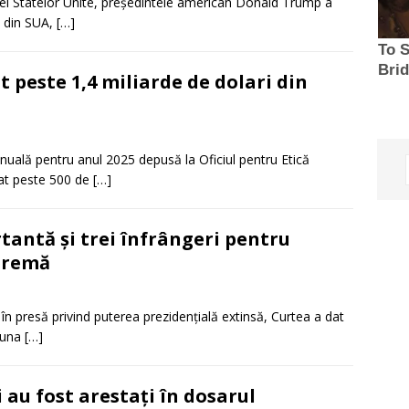
ței Statelor Unite, președintele american Donald Trump a
i” din SUA,
[…]
 peste 1,4 miliarde de dolari din
nuală pentru anul 2025 depusă la Oficiul pentru Etică
sat peste 500 de
[…]
tantă și trei înfrângeri pentru
premă
 în presă privind puterea prezidențială extinsă, Curtea a dat
eauna
[…]
i au fost arestați în dosarul