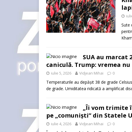
lap
iul
Sute 
pentr
Khame
SUA au marcat 2
caniculă. Trump: vremea nu 
iulie 5, 2026
Vidjean Mihai
0
Temperaturile au depășit 38 de grade Celsius
de grade. Umiditatea ridicată a amplificat dis
„Îi vom trimite 
pe „comuniști” din Statele 
iulie 4, 2026
Vidjean Mihai
0