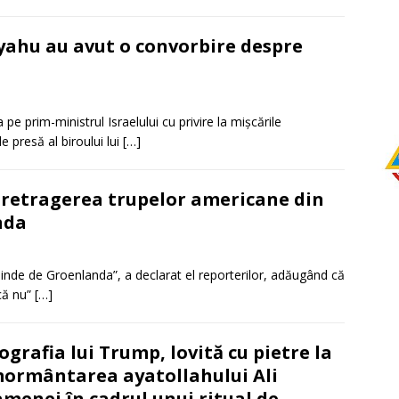
ahu au avut o convorbire despre
 prim-ministrul Israelului cu privire la mișcările
 presă al biroului lui
[…]
retragerea trupelor americane din
nda
pinde de Groenlanda”, a declarat el reporterilor, adăugând că
acă nu”
[…]
ografia lui Trump, lovită cu pietre la
ormântarea ayatollahului Ali
menei în cadrul unui ritual de