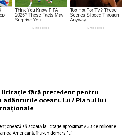
licitație fără precedent pentru
 adâncurile oceanului / Planul lui
ernaționale
nționează să scoată la licitație aproximativ 33 de milioane
an Samoa Americană, într-un demers
[…]