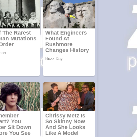
de cazuri noi
în România
Răcitor de apă
CW5000 pentru
freze cu laser fără
metale
Răcitor de apă
CW5000
pentru freze
cu laser fără
metale
Cutit
cositoare
KUHN
Creez aplicatie
ANDROID
pentru siteul
tau
Creez aplicatie
ANDROID