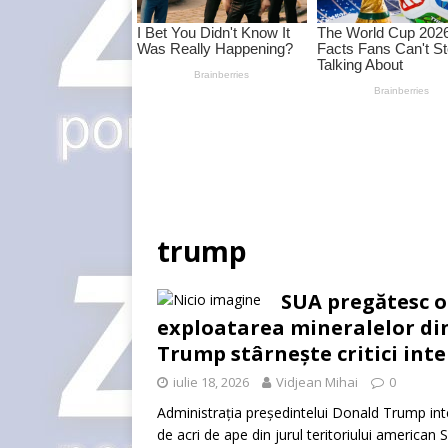
trump
SUA pregătesc o 
exploatarea mineralelor din
Trump stârnește critici int
iulie 18, 2026
Vidjean Mihai
0
Administrația președintelui Donald Trump inte
de acri de ape din jurul teritoriului americ