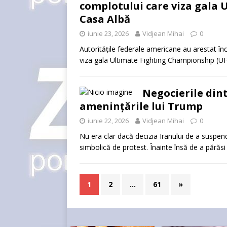
complotului care viza gala
Casa Albă
iunie 23, 2026
Vidjean Mihai
0
Autoritățile federale americane au arestat în
viza gala Ultimate Fighting Championship (U
Negocierile dint
amenințările lui Trump
iunie 22, 2026
Vidjean Mihai
0
Nu era clar dacă decizia Iranului de a suspe
simbolică de protest. Înainte însă de a părăsi 
1
2
…
61
»