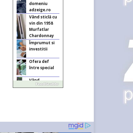
Chardonnay
Împrumut si
investitii
Ofera def
între special
Vând
domeniu+website
de publicitate de
tip Adsense
Pastorul Liviu
Radu a trecut
la Domnul
Anchetă
incendiară la
Gherla, polițist
acuzat de
abuz în
serviciu
Covid-19: 755