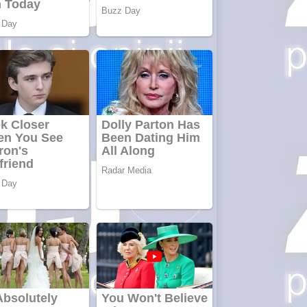
pentru siteul
tau
Anuntul tau apare in
mai multe ziare
online
Apartamente
2 camere
Aplică acum
pentru toate
tipurile de
împrumuturi
și obține bani
urgent!