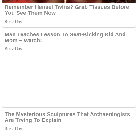
și obține bani urgent!
Curatare canapele
Bucuresti. Curatare
profesionala
Website de tip Adsense cu
domeniu adzeige.ro