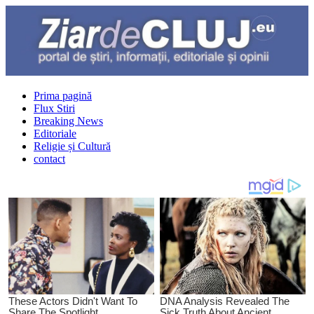
Prima pagină
Flux Stiri
Breaking News
Editoriale
Religie și Cultură
contact