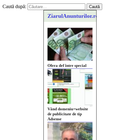
Caută după:
ZiarulAnunturilor.ro
Ofera def între special
Vând domeniu+website
de publicitate de tip
Adsense
Pastorul Liviu Radu a
trecut la Domnul