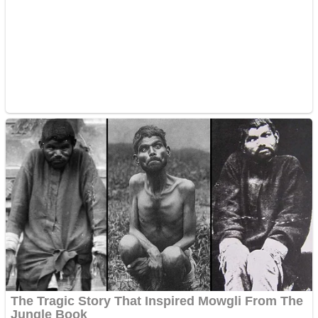
Vând sticlă cu vin din
1958 Murfatlar
Chardonnay
Împrumut si investitii