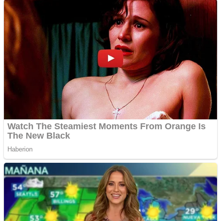
Răcitor de apă CW5000
pentru freze cu laser fără
metale
Cutit cositoare KUHN
Creez aplicatie
ANDROID pentru siteul
tau