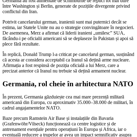
Germania au fost alimentate de schimburile de replici tot mai dure
între Washington și Berlin, generate de pozițiile divergente privind
conflictul din Iran.
Potrivit cancelarului german, iranienii sunt mai puternici decât se
estima, iar Statele Unite nu au o strategie convingătoare în negocieri.
De asemenea, Merz a afirmat că liderii iranieni „umilesc” SUA,
făcându-i pe oficialii americani să se deplaseze în Pakistan și apoi să
plece fără rezultate.
În replică, Donald Trump l-a criticat pe cancelarul german, susținând
că acesta ar considera acceptabil ca Iranul să dețină arme nucleare.
Afirmația a fost respinsă de poziția oficială a lui Merz, care a
precizat anterior că Iranul nu trebuie să dețină armament nuclear.
Germania, rol cheie în arhitectura NATO
În prezent, Germania găzduiește cea mai mare prezență militară
americană din Europa, cu aproximativ 35.000–38.000 de militari, în
cadrul angajamentelor NATO.
Baze precum Ramstein Air Base și instalațiile din Bavaria
(Grafenwöhr/Vilseck) funcționează ca centre logistice și de
antrenament esențiale pentru operațiuni în Europa și Africa, iar o
eventuală reducere a trupelor ar avea un impact semnificativ asupra