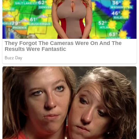
Creez aplicatie
ANDROID pentru siteul
tau
Anuntul tau apare in mai
multe ziare online
Apartamente 2 camere
Aplică acum pentru toate
tipurile de împrumuturi