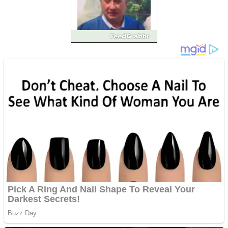
Anchetă incendiară la
Gherla, polițist acuzat de
abuz în serviciu
Covid-19: 755 de cazuri
noi în România
Răcitor de apă CW5000
pentru freze cu laser fără
metale