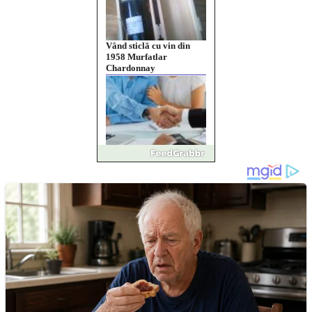
Vând sticlă cu vin din
1958 Murfatlar
Chardonnay
Împrumut si investitii
Ofera def între special