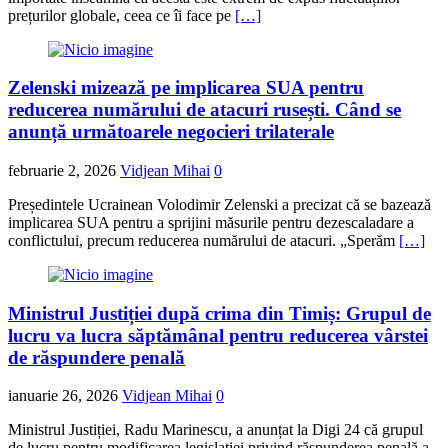
prețurilor globale, ceea ce îi face pe
[…]
Zelenski mizează pe implicarea SUA pentru
reducerea numărului de atacuri rusești. Când se
anunță următoarele negocieri trilaterale
februarie 2, 2026
Vidjean Mihai
0
Președintele Ucrainean Volodimir Zelenski a precizat că se bazează
implicarea SUA pentru a sprijini măsurile pentru dezescaladare a
conflictului, precum reducerea numărului de atacuri. „Sperăm
[…]
Ministrul Justiției după crima din Timiș: Grupul de
lucru va lucra săptămânal pentru reducerea vârstei
de răspundere penală
ianuarie 26, 2026
Vidjean Mihai
0
Ministrul Justiției, Radu Marinescu, a anunțat la Digi 24 că grupul
de lucru pentru modificarea legislației privind răspunderea penală a