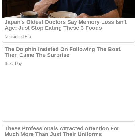
Vând domeniu+website
de publicitate de tip
Adsense
Pastorul Liviu Radu a
trecut la Domnul
Anchetă incendiară la
Gherla, polițist acuzat de
abuz în serviciu