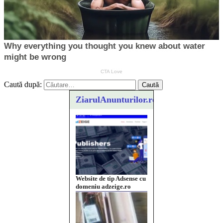
Caută după:
ZiarulAnunturilor.ro
Website de tip Adsense cu
domeniu adzeige.ro