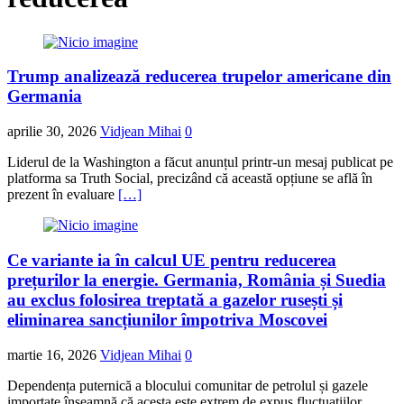
Trump analizează reducerea trupelor americane din
Germania
aprilie 30, 2026
Vidjean Mihai
0
Liderul de la Washington a făcut anunțul printr-un mesaj publicat pe
platforma sa Truth Social, precizând că această opțiune se află în
prezent în evaluare
[…]
Ce variante ia în calcul UE pentru reducerea
prețurilor la energie. Germania, România și Suedia
au exclus folosirea treptată a gazelor rusești și
eliminarea sancțiunilor împotriva Moscovei
martie 16, 2026
Vidjean Mihai
0
Dependența puternică a blocului comunitar de petrolul și gazele
importate înseamnă că acesta este extrem de expus fluctuațiilor