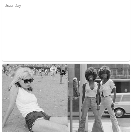
Covid-19: 755 de cazuri
noi în România
Răcitor de apă CW5000
pentru freze cu laser fără
metale
Răcitor de apă CW5000
pentru freze cu laser fără
metale