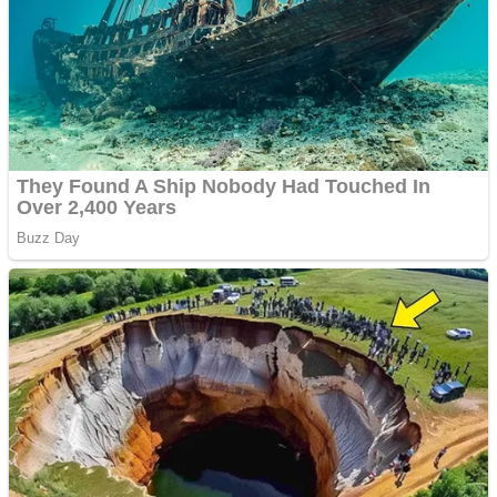
Apartamente 2 camere
Aplică acum pentru toate
tipurile de împrumuturi
și obține bani urgent!
Curatare canapele
Bucuresti. Curatare