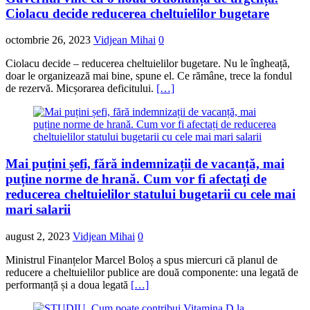
Ciolacu decide reducerea cheltuielilor bugetare
octombrie 26, 2023
Vidjean Mihai
0
Ciolacu decide – reducerea cheltuielilor bugetare. Nu le îngheață,
doar le organizează mai bine, spune el. Ce rămâne, trece la fondul
de rezervă. Micșorarea deficitului.
[…]
Mai puțini șefi, fără indemnizații de vacanță, mai
puține norme de hrană. Cum vor fi afectați de
reducerea cheltuielilor statului bugetarii cu cele mai
mari salarii
august 2, 2023
Vidjean Mihai
0
Ministrul Finanțelor Marcel Boloș a spus miercuri că planul de
reducere a cheltuielilor publice are două componente: una legată de
performanță și a doua legată
[…]