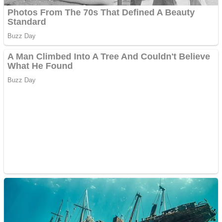
Cutit cositoare KUHN
Creez aplicatie
ANDROID pentru siteul
tau
Creez aplicatie
ANDROID pentru siteul
tau
Anuntul tau apare in mai
multe ziare online