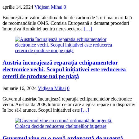
aprilie 14, 2024
Vidjean Mihai
0
București are valori ale dioxidului de carbon de 5 ori mai mari față
de recomandările OMS. Comisia Europeană a demarat proceduri
împotriva României pentru nerespectarea
[…]
Austria încurajează reparația echipamentelor
electronice vechi. Scopul inițiativei este reducerea
cererii de produse noi pe piață
ianuarie 16, 2024
Vidjean Mihai
0
Guvernul austriac încurajează reparația echipamentelor electronice
vechi. Austria dă 200€ tuturor celor care aleg să repare un dispozitiv
în loc să-l arunce. Scopul inițiativei este
[…]
Guvernul vine cu o nouă ordonanță de urgență.