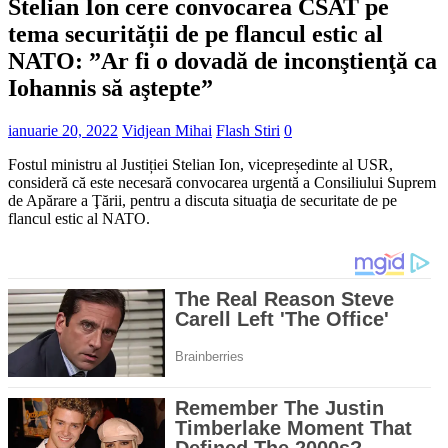
Stelian Ion cere convocarea CSAT pe
tema securității de pe flancul estic al
NATO: ”Ar fi o dovadă de inconştienţă ca
Iohannis să aştepte”
ianuarie 20, 2022
Vidjean Mihai
Flash Stiri
0
Fostul ministru al Justiției Stelian Ion, vicepreședinte al USR,
consideră că este necesară convocarea urgentă a Consiliului Suprem
de Apărare a Ţării, pentru a discuta situaţia de securitate de pe
flancul estic al NATO.