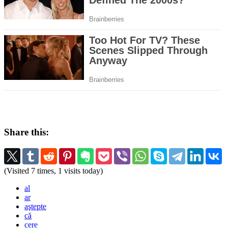
Share this:
(Visited 7 times, 1 visits today)
al
ar
aştepte
că
cere