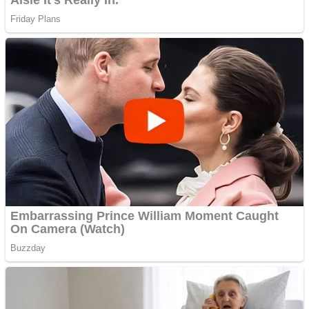
Răcitor de apă CW5000
pentru freze cu laser fără
metale
Cutit cositoare KUHN
Creez aplicatie
ANDROID pentru siteul