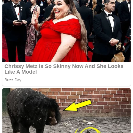
Vând sticlă cu vin din
1958 Murfatlar
Chardonnay
Împrumut si investitii