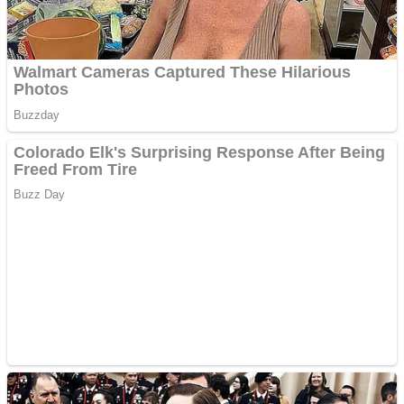
Aplică acum pentru toate
tipurile de împrumuturi
și obține bani urgent!
Curatare canapele
Bucuresti. Curatare
profesionala
Website de tip Adsense cu
domeniu adzeige.ro