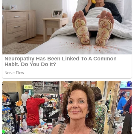
tau
Creez aplicatie
ANDROID pentru siteul
tau
Anuntul tau apare in mai
multe ziare online
Apartamente 2 camere