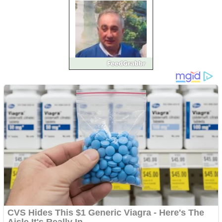
Pastorul Liviu Radu a
trecut la Domnul
Anchetă incendiară la
Gherla, polițist acuzat de
abuz în serviciu
Covid-19: 755 de cazuri
noi în România
Răcitor de apă CW5000
pentru freze cu laser fără
metale