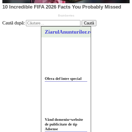
Caută după:
ZiarulAnunturilor.ro
Ofera def între special
Vând domeniu+website
de publicitate de tip
Adsense