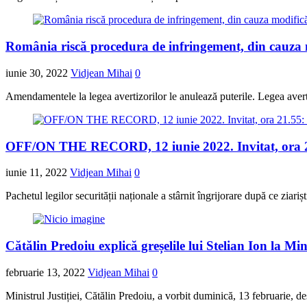
România riscă procedura de infringement, din cauza mod
iunie 30, 2022
Vidjean Mihai
0
Amendamentele la legea avertizorilor le anulează puterile. Legea avert
OFF/ON THE RECORD, 12 iunie 2022. Invitat, ora 21
iunie 11, 2022
Vidjean Mihai
0
Pachetul legilor securității naționale a stârnit îngrijorare după ce ziar
Cătălin Predoiu explică greșelile lui Stelian Ion la Mini
februarie 13, 2022
Vidjean Mihai
0
Ministrul Justiției, Cătălin Predoiu, a vorbit duminică, 13 februarie, d