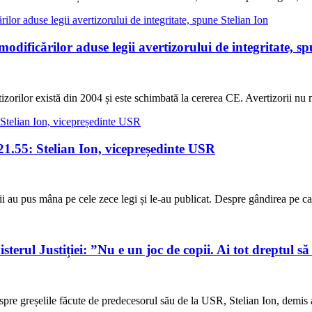
ificărilor aduse legii avertizorului de integritate, sp
izorilor există din 2004 și este schimbată la cererea CE. Avertizorii nu
.55: Stelian Ion, vicepreședinte USR
iștii au pus mâna pe cele zece legi și le-au publicat. Despre gândirea pe c
sterul Justiției: ”Nu e un joc de copii. Ai tot dreptul să
espre greșelile făcute de predecesorul său de la USR, Stelian Ion, demis 