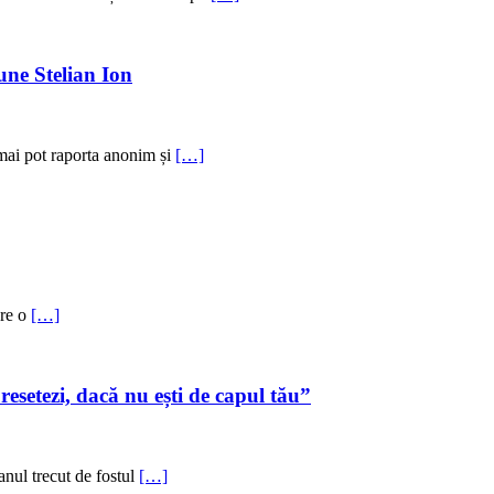
une Stelian Ion
 mai pot raporta anonim și
[…]
are o
[…]
 resetezi, dacă nu ești de capul tău”
anul trecut de fostul
[…]