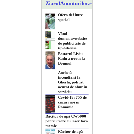
ZiarulAnunturilor.ro
Ofera def între
special
Vând
domeniu+website
de publicitate de
tip Adsense
Pastorul Liviu
Radu a trecut la
Domnul
Anchetă
incendiară la
Gherla, polițist
acuzat de abuz în
serviciu
Covid-19: 755 de
cazuri noi în
România
Răcitor de apă CW5000
pentru freze cu laser fără
metale
Răcitor de apă