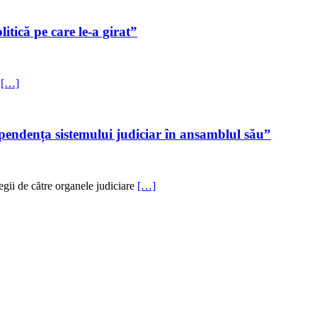
itică pe care le-a girat”
,
[…]
ndependența sistemului judiciar în ansamblul său”
egii de către organele judiciare
[…]