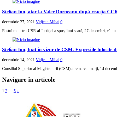
Stelian Ion, atac la Valer Dorneanu după reacția CCR l
decembrie 27, 2021
Vidjean Mihai
0
Fostul ministru USR al Justiţiei a spus, luni seară, 27 decembri, că nu
Stelian Ion, luat în vizor de CSM. Expresiile folosite d
decembrie 14, 2021
Vidjean Mihai
0
Consiliul Superior al Magistraturii (CSM) a remarcat marţi, 14 decembri
Navigare în articole
1
2
…
5
»