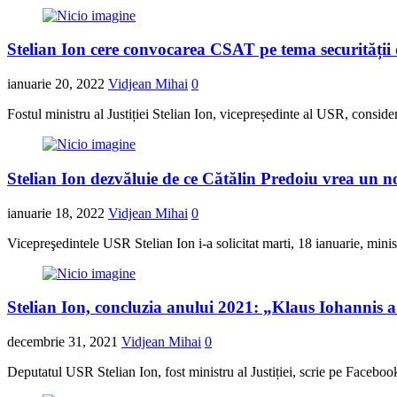
Stelian Ion cere convocarea CSAT pe tema securității 
ianuarie 20, 2022
Vidjean Mihai
0
Fostul ministru al Justiției Stelian Ion, vicepreședinte al USR, consi
Stelian Ion dezvăluie de ce Cătălin Predoiu vrea un n
ianuarie 18, 2022
Vidjean Mihai
0
Vicepreşedintele USR Stelian Ion i-a solicitat marti, 18 ianuarie, minist
Stelian Ion, concluzia anului 2021: „Klaus Iohannis 
decembrie 31, 2021
Vidjean Mihai
0
Deputatul USR Stelian Ion, fost ministru al Justiției, scrie pe Facebook