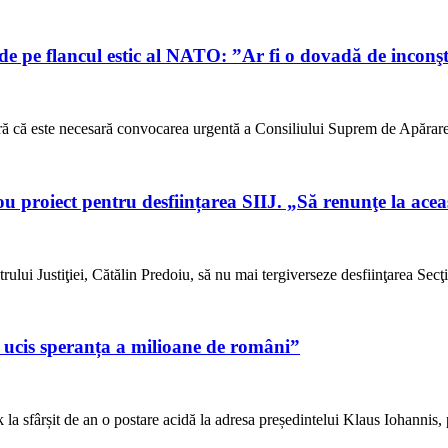
de pe flancul estic al NATO: ”Ar fi o dovadă de inconşt
deră că este necesară convocarea urgentă a Consiliului Suprem de Apărare
ou proiect pentru desființarea SIIJ. „Să renunţe la ace
rului Justiţiei, Cătălin Predoiu, să nu mai tergiverseze desfiinţarea Secţi
a ucis speranța a milioane de români”
 la sfârșit de an o postare acidă la adresa președintelui Klaus Iohannis,