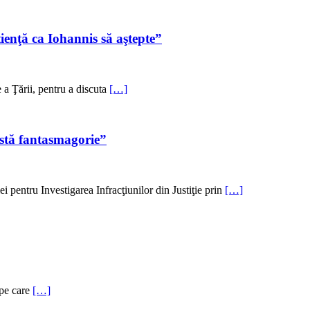
ienţă ca Iohannis să aştepte”
 a Ţării, pentru a discuta
[…]
astă fantasmagorie”
ei pentru Investigarea Infracţiunilor din Justiţie prin
[…]
 pe care
[…]