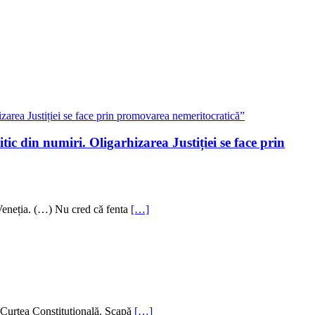
tic din numiri. Oligarhizarea Justiției se face prin
 Veneția. (…) Nu cred că fenta
[…]
la Curtea Constituțională. Scapă
[…]