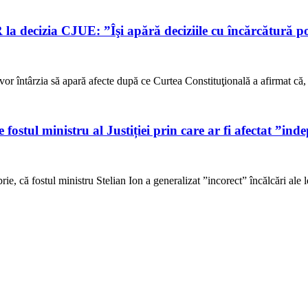
a decizia CJUE: ”Îşi apără deciziile cu încărcătură pol
 vor întârzia să apară afecte după ce Curtea Constituţională a afirmat că
e fostul ministru al Justiției prin care ar fi afectat ”i
e, că fostul ministru Stelian Ion a generalizat ”incorect” încălcări ale l