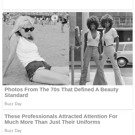
Răcitor de apă CW5000
pentru freze cu laser fără
metale
Cutit cositoare KUHN
Creez aplicatie
ANDROID pentru siteul
tau