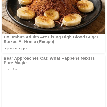
trecut la Domnul
Anchetă incendiară la
Gherla, polițist acuzat de
abuz în serviciu
Covid-19: 755 de cazuri
noi în România
Răcitor de apă CW5000
pentru freze cu laser fără
metale