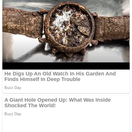
Aplică acum pentru toate
tipurile de împrumuturi
și obține bani urgent!
Curatare canapele
Bucuresti. Curatare
profesionala