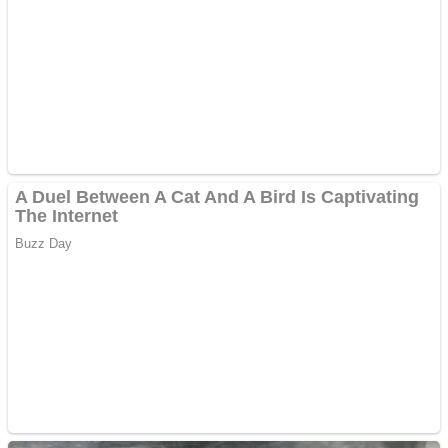
Creez aplicatie
ANDROID pentru siteul
tau
Anuntul tau apare in mai
multe ziare online
Apartamente 2 camere