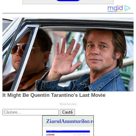
Caută
după:
ZiarulAnunturilor.ro