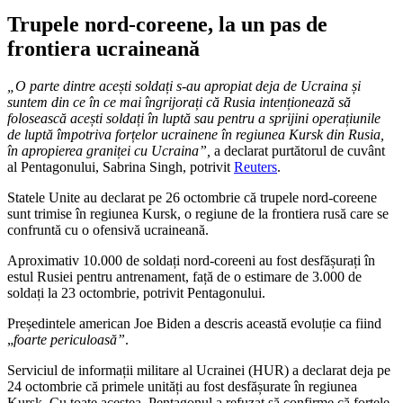
Trupele nord-coreene, la un pas de
frontiera ucraineană
„O parte dintre acești soldați s-au apropiat deja de Ucraina și
suntem din ce în ce mai îngrijorați că Rusia intenționează să
folosească acești soldați în luptă sau pentru a sprijini operațiunile
de luptă împotriva forțelor ucrainene în regiunea Kursk din Rusia,
în apropierea graniței cu Ucraina”,
a declarat purtătorul de cuvânt
al Pentagonului, Sabrina Singh, potrivit
Reuters
.
Statele Unite au declarat pe 26 octombrie că trupele nord-coreene
sunt trimise în regiunea Kursk, o regiune de la frontiera rusă care se
confruntă cu o ofensivă ucraineană.
Aproximativ 10.000 de soldați nord-coreeni au fost desfășurați în
estul Rusiei pentru antrenament, față de o estimare de 3.000 de
soldați la 23 octombrie, potrivit Pentagonului.
Președintele american Joe Biden a descris această evoluție ca fiind
„
foarte periculoasă”
.
Serviciul de informații militare al Ucrainei (HUR) a declarat deja pe
24 octombrie că primele unități au fost desfășurate în regiunea
Kursk. Cu toate acestea, Pentagonul a refuzat să confirme că forțele