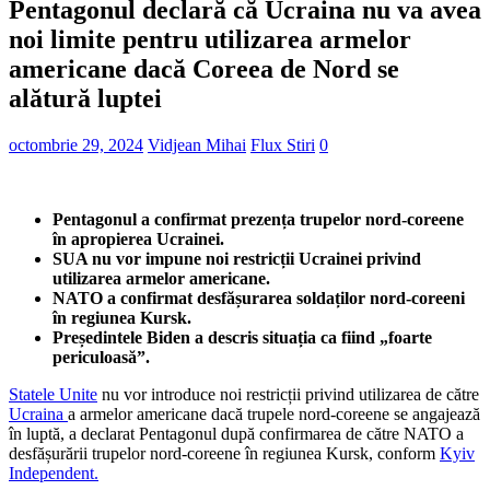
Pentagonul declară că Ucraina nu va avea
noi limite pentru utilizarea armelor
americane dacă Coreea de Nord se
alătură luptei
octombrie 29, 2024
Vidjean Mihai
Flux Stiri
0
Pentagonul a confirmat prezența trupelor nord-coreene
în apropierea Ucrainei.
SUA nu vor impune noi restricții Ucrainei privind
utilizarea armelor americane.
NATO a confirmat desfășurarea soldaților nord-coreeni
în regiunea Kursk.
Președintele Biden a descris situația ca fiind „foarte
periculoasă”.
Statele Unite
nu vor introduce noi restricții privind utilizarea de către
Ucraina
a armelor americane dacă trupele nord-coreene se angajează
în luptă, a declarat Pentagonul după confirmarea de către NATO a
desfășurării trupelor nord-coreene în regiunea Kursk, conform
Kyiv
Independent.