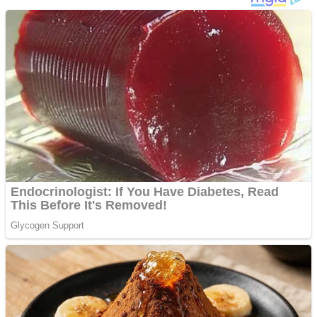
Ofera def între special
Vând domeniu+website
de publicitate de tip
Adsense
Pastorul Liviu Radu a