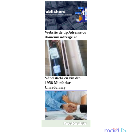
Website de tip Adsense cu
domeniu adzeige.ro
Vând sticlă cu vin din
1958 Murfatlar
Chardonnay
Împrumut si investitii