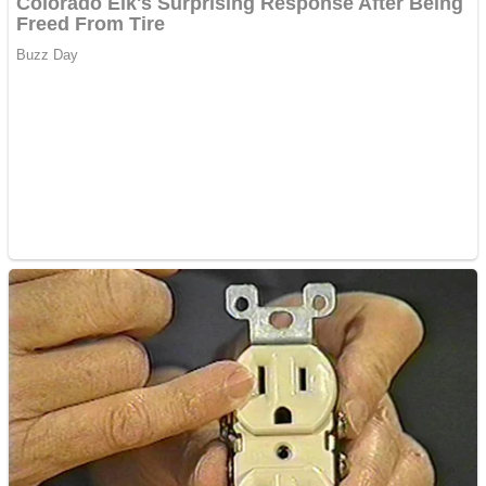
Creez aplicatie
ANDROID pentru siteul
tau
Anuntul tau apare in mai
multe ziare online
Apartamente 2 camere
Aplică acum pentru toate
tipurile de împrumuturi
și obține bani urgent!