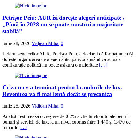
Petrișor Peiu: AUR își dorește alegeri anticipate /
„Până în 2028 nu se poate construi o majoritate
stabilă”
iunie 28, 2026
Vidjean Mihai
0
Liderul senatorilor AUR, Petrișor Peiu, a declarat că formațiunea își
dorește organizarea de alegeri anticipate, susținând că actuala
configurație politică nu poate asigura o majoritate
[…]
Criza nu s-a terminat pentru brandurile de lux.
Revenirea va fi mai lentă decât se preconiza
iunie 25, 2026
Vidjean Mihai
0
Analiștii estimează o creștere de 0-2% a cheltuielilor totale pentru
bunuri și servicii de lux, la un nivel cuprins între 1.440 și 1.470 de
miliarde
[…]