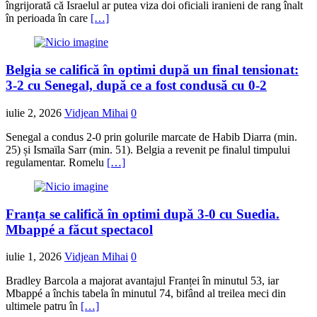
îngrijorată că Israelul ar putea viza doi oficiali iranieni de rang înalt
în perioada în care
[…]
Belgia se califică în optimi după un final tensionat:
3-2 cu Senegal, după ce a fost condusă cu 0-2
iulie 2, 2026
Vidjean Mihai
0
Senegal a condus 2-0 prin golurile marcate de Habib Diarra (min.
25) și Ismaïla Sarr (min. 51). Belgia a revenit pe finalul timpului
regulamentar. Romelu
[…]
Franța se califică în optimi după 3-0 cu Suedia.
Mbappé a făcut spectacol
iulie 1, 2026
Vidjean Mihai
0
Bradley Barcola a majorat avantajul Franței în minutul 53, iar
Mbappé a închis tabela în minutul 74, bifând al treilea meci din
ultimele patru în
[…]