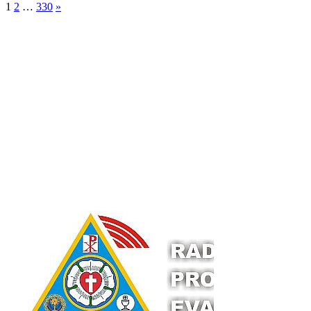
1
2
…
330
»