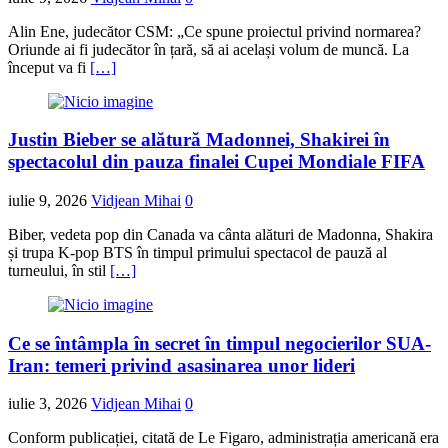
Alin Ene, judecător CSM: „Ce spune proiectul privind normarea?
Oriunde ai fi judecător în țară, să ai același volum de muncă. La
început va fi
[…]
Justin Bieber se alătură Madonnei, Shakirei în
spectacolul din pauza finalei Cupei Mondiale FIFA
iulie 9, 2026
Vidjean Mihai
0
Biber, vedeta pop din Canada va cânta alături de Madonna, Shakira
și trupa K-pop BTS în timpul primului spectacol de pauză al
turneului, în stil
[…]
Ce se întâmpla în secret în timpul negocierilor SUA-
Iran: temeri privind asasinarea unor lideri
iulie 3, 2026
Vidjean Mihai
0
Conform publicației, citată de Le Figaro, administrația americană era