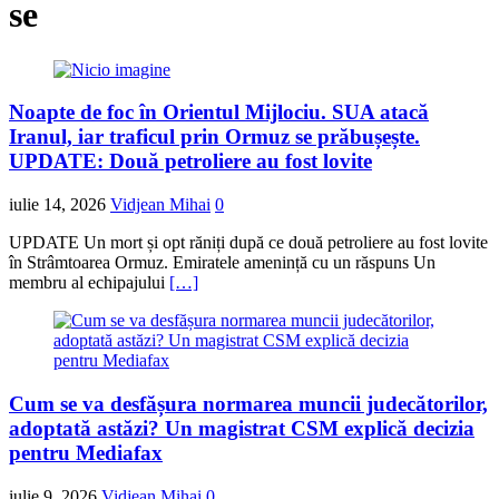
se
Noapte de foc în Orientul Mijlociu. SUA atacă
Iranul, iar traficul prin Ormuz se prăbușește.
UPDATE: Două petroliere au fost lovite
iulie 14, 2026
Vidjean Mihai
0
UPDATE Un mort și opt răniți după ce două petroliere au fost lovite
în Strâmtoarea Ormuz. Emiratele amenință cu un răspuns Un
membru al echipajului
[…]
Cum se va desfășura normarea muncii judecătorilor,
adoptată astăzi? Un magistrat CSM explică decizia
pentru Mediafax
iulie 9, 2026
Vidjean Mihai
0