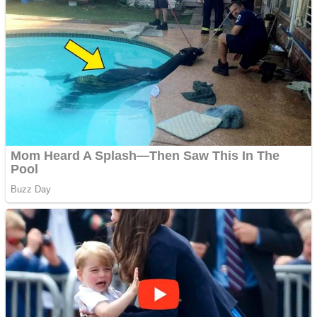
Anchetă incendiară la
Gherla, polițist acuzat de
abuz în serviciu
Covid-19: 755 de cazuri
noi în România
Răcitor de apă CW5000
pentru freze cu laser fără
metale