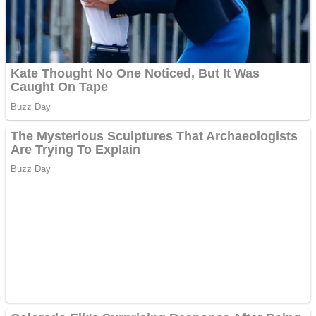
Răcitor de apă CW5000
pentru freze cu laser fără
metale
Cutit cositoare KUHN
Creez aplicatie
ANDROID pentru siteul
tau