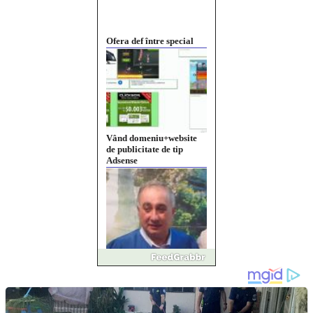
Ofera def între special
Vând domeniu+website
de publicitate de tip
Adsense
Pastorul Liviu Radu a
trecut la Domnul