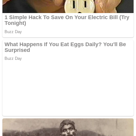
Curatare canapele
Bucuresti. Curatare
profesionala
Website de tip Adsense cu
domeniu adzeige.ro
Vând sticlă cu vin din
1958 Murfatlar