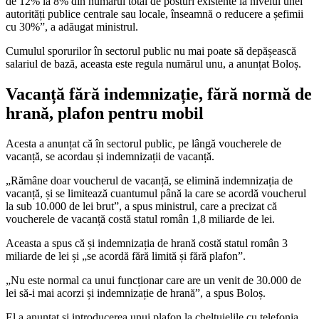
de 12% la 8% din numărul total de posturi existente la nivelul unei
autorități publice centrale sau locale, înseamnă o reducere a șefimii
cu 30%”, a adăugat ministrul.
Cumulul sporurilor în sectorul public nu mai poate să depășească
salariul de bază, aceasta este regula numărul unu, a anunțat Boloș.
Vacanță fără indemnizație, fără normă de
hrană, plafon pentru mobil
Acesta a anunțat că în sectorul public, pe lângă voucherele de
vacanță, se acordau și indemnizații de vacanță.
„Rămâne doar voucherul de vacanță, se elimină indemnizația de
vacanță, și se limitează cuantumul până la care se acordă voucherul
la sub 10.000 de lei brut”, a spus ministrul, care a precizat că
voucherele de vacanță costă statul român 1,8 miliarde de lei.
Aceasta a spus că și indemnizația de hrană costă statul român 3
miliarde de lei și „se acordă fără limită și fără plafon”.
„Nu este normal ca unui funcționar care are un venit de 30.000 de
lei să-i mai acorzi și indemnizație de hrană”, a spus Boloș.
El a anunțat și introducerea unui plafon la cheltuielile cu telefonia