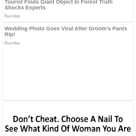
Ofera def între special
Vând domeniu+website
de publicitate de tip
Adsense
Pastorul Liviu Radu a
trecut la Domnul