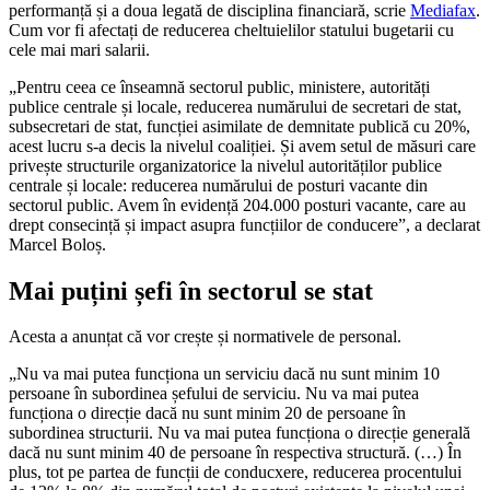
performanță și a doua legată de disciplina financiară, scrie
Mediafax
.
Cum vor fi afectați de reducerea cheltuielilor statului bugetarii cu
cele mai mari salarii.
„Pentru ceea ce înseamnă sectorul public, ministere, autorități
publice centrale și locale, reducerea numărului de secretari de stat,
subsecretari de stat, funcției asimilate de demnitate publică cu 20%,
acest lucru s-a decis la nivelul coaliției. Și avem setul de măsuri care
privește structurile organizatorice la nivelul autorităților publice
centrale și locale: reducerea numărului de posturi vacante din
sectorul public. Avem în evidență 204.000 posturi vacante, care au
drept consecință și impact asupra funcțiilor de conducere”, a declarat
Marcel Boloș.
Mai puțini șefi în sectorul se stat
Acesta a anunțat că vor crește și normativele de personal.
„Nu va mai putea funcționa un serviciu dacă nu sunt minim 10
persoane în subordinea șefului de serviciu. Nu va mai putea
funcționa o direcție dacă nu sunt minim 20 de persoane în
subordinea structurii. Nu va mai putea funcționa o direcție generală
dacă nu sunt minim 40 de persoane în respectiva structură. (…) În
plus, tot pe partea de funcții de conducxere, reducerea procentului