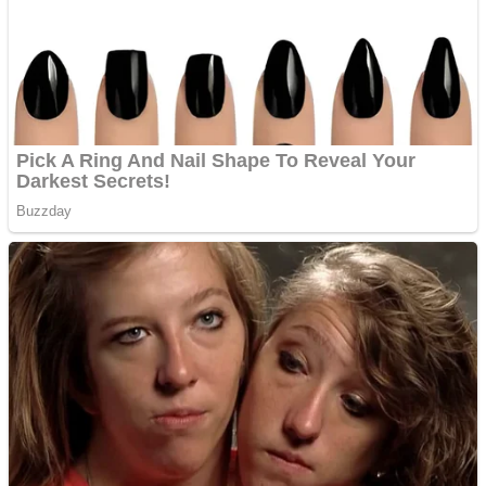
Anchetă incendiară la
Gherla, polițist acuzat de
abuz în serviciu
Covid-19: 755 de cazuri
noi în România
Răcitor de apă CW5000
pentru freze cu laser fără
metale
Răcitor de apă CW5000
pentru freze cu laser fără