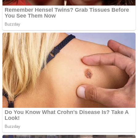
metale
Cutit cositoare KUHN
Creez aplicatie
ANDROID pentru siteul
tau