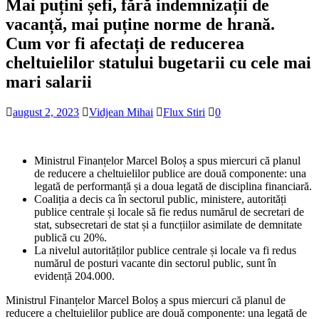
Mai puțini șefi, fără indemnizații de
vacanță, mai puține norme de hrană.
Cum vor fi afectați de reducerea
cheltuielilor statului bugetarii cu cele mai
mari salarii
august 2, 2023
Vidjean Mihai
Flux Stiri
0
Ministrul Finanțelor Marcel Boloș a spus miercuri că planul
de reducere a cheltuielilor publice are două componente: una
legată de performanță și a doua legată de disciplina financiară.
Coaliția a decis ca în sectorul public, ministere, autorități
publice centrale și locale să fie redus numărul de secretari de
stat, subsecretari de stat și a funcțiilor asimilate de demnitate
publică cu 20%.
La nivelul autorităților publice centrale și locale va fi redus
numărul de posturi vacante din sectorul public, sunt în
evidență 204.000.
Ministrul Finanțelor Marcel Boloș a spus miercuri că planul de
reducere a cheltuielilor publice are două componente: una legată de