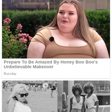
Creez aplicatie
ANDROID pentru siteul
tau
Anuntul tau apare in mai
multe ziare online
Apartamente 2 camere
Aplică acum pentru toate
tipurile de împrumuturi
și obține bani urgent!