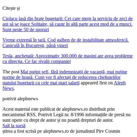
Citește și
Ciolacu lasă din brațe bugetarii: Cei care merg la serviciu de zeci de
ani să se joace Solitaire, să caute în altă parte acest mod de a munci.
Sunt peste 50 de sporuri
Vreme extremă în țară. Cod galben de de instabilitate atmosferică.
Caniculă în București, până vineri
Tesla, anchetată: Aproximativ 300.000 de mașini are avea probleme
cu direcția. Ce fac rivalii companiei
The post
Mai puțini șefi, fără indemnizații de vacanță, mai puține
norme de hrană. Cum vor fi afectați de reducerea cheltuielilor
statului bugetarii cu cele mai mari salarii
appeared first on
Aleph
News
.
potrivit alephnews
Acest material este publicat de alephnews.ro distribuit prin
mecanismul RSS. Potrivit Legii nr. 8/1996 informațiile de presă nu
sunt opere cu drept de autor și nu poartă drepturi de autor.
Salt la sursă
știrea a fost scrisă pe alephnews.ro de jurnalistul Pirv Cosmin