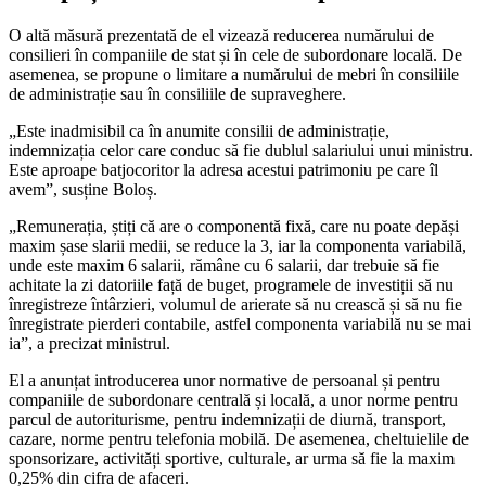
O altă măsură prezentată de el vizează reducerea numărului de
consilieri în companiile de stat și în cele de subordonare locală. De
asemenea, se propune o limitare a numărului de mebri în consiliile
de administrație sau în consiliile de supraveghere.
„Este inadmisibil ca în anumite consilii de administrație,
indemnizația celor care conduc să fie dublul salariului unui ministru.
Este aproape batjocoritor la adresa acestui patrimoniu pe care îl
avem”, susține Boloș.
„Remunerația, știți că are o componentă fixă, care nu poate depăși
maxim șase slarii medii, se reduce la 3, iar la componenta variabilă,
unde este maxim 6 salarii, rămâne cu 6 salarii, dar trebuie să fie
achitate la zi datoriile față de buget, programele de investiții să nu
înregistreze întârzieri, volumul de arierate să nu crească și să nu fie
înregistrate pierderi contabile, astfel componenta variabilă nu se mai
ia”, a precizat ministrul.
El a anunțat introducerea unor normative de persoanal și pentru
companiile de subordonare centrală și locală, a unor norme pentru
parcul de autoriturisme, pentru indemnizații de diurnă, transport,
cazare, norme pentru telefonia mobilă. De asemenea, cheltuielile de
sponsorizare, activități sportive, culturale, ar urma să fie la maxim
0,25% din cifra de afaceri.