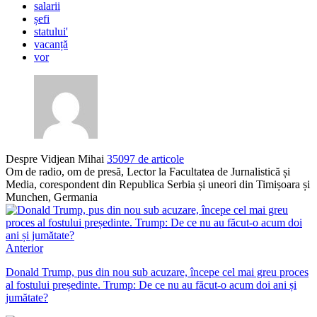
salarii
șefi
statului'
vacanță
vor
Despre Vidjean Mihai
35097 de articole
Om de radio, om de presă, Lector la Facultatea de Jurnalistică și
Media, corespondent din Republica Serbia și uneori din Timișoara și
Munchen, Germania
Anterior
Donald Trump, pus din nou sub acuzare, începe cel mai greu proces
al fostului președinte. Trump: De ce nu au făcut-o acum doi ani și
jumătate?