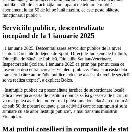
mobilă: „500 de lei achiziția unui aparat de telefonie mobilă,
abonament lunar 50 de lei pe lună maxim, ce este peste plătește
funcționarul public”.
Serviciile publice, descentralizate
începând de la 1 ianuarie 2025
„1 ianuarie 2025. Descentralizarea serviciilor publice de la nivel
central. Direcțiile Județene de Sport, Direcțiile Județene de Cultură,
Direcțiile de Sănătate Publică, Direcțiile Sanitar-Veterinare,
Inspectoratele Școlare, 1 ianuarie 2025 ca prim pas pentru ceea ce
înseamnă descentralizarea serviciileor puiblice. Până la această dată
transferul către autoritățile publice județene a acestui nivel de servicii
se va realiza treptat”, a explicat Boloș.
„Instituțiile publice cu presonalitate juridică de subordonare locală,
adică invenția aceasta de instituții doar ca să își găsească de lucru, nu
va mai putea avea loc, nu vor mai putea funcționa dacă au un număr
de sub 50 de posturi ocupate și au activități care se suprapun și sunt
similare cu ale altor instituții publice”, a mai transmis ministrul
Finanțelor.
Mai puțini consilieri în companiile de stat