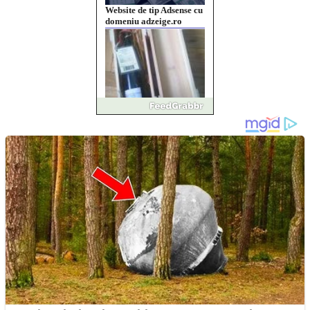
Website de tip Adsense cu
domeniu adzeige.ro
Vând sticlă cu vin din
1958 Murfatlar
Chardonnay
Împrumut si investitii