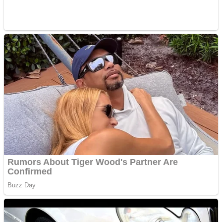
Aplică acum pentru toate
tipurile de împrumuturi
și obține bani urgent!
Curatare canapele
Bucuresti. Curatare
profesionala