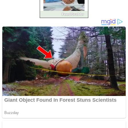
Împrumut si investitii
Ofera def între special
Vând domeniu+website
de publicitate de tip
Adsense