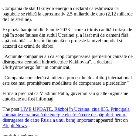
Compania de stat Ukrhydroenergo a declarat că estimează că
pagubele se ridică la aproximativ 2,5 miliarde de euro (2,12 miliarde
de lire sterline).
Explozia barajului din 6 iunie 2023 – care a trimis cantități uriașe de
apă în zone întinse din sudul Ucrainei și a lăsat mii de oameni fără
apă potabilă – a fost întâmpinată cu proteste la nivel mondial și
acuzații de crimă de război.
„Acțiunile companiei au ca scop compensarea pierderilor cauzate de
distrugerea centralei hidroelectrice Kakhovka”, a declarat
Ukrhydroenergo într-un comunicat.
„Compania consideră că inițierea procesului de arbitraj internațional
este cea mai promițătoare modalitate de compensare a pierderilor.”
Firma a precizat că Vladimir Putin, guvernul său și alte organisme
autorizate au fost informați.
The post
LIVE UPDATE. Război în Ucraina, ziua 835. Principala
companie ucraineană de energie electrică cere despăgubiri pentru
distrugerea de către Rusia a unui baraj important
appeared first on
Aleph News
.
potrivit alephnews