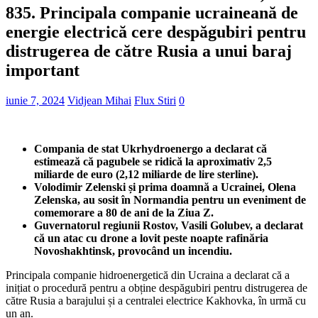
835. Principala companie ucraineană de
energie electrică cere despăgubiri pentru
distrugerea de către Rusia a unui baraj
important
iunie 7, 2024
Vidjean Mihai
Flux Stiri
0
Compania de stat Ukrhydroenergo a declarat că
estimează că pagubele se ridică la aproximativ 2,5
miliarde de euro (2,12 miliarde de lire sterline).
Volodimir Zelenski și prima doamnă a Ucrainei, Olena
Zelenska, au sosit în Normandia pentru un eveniment de
comemorare a 80 de ani de la Ziua Z.
Guvernatorul regiunii Rostov, Vasili Golubev, a declarat
că un atac cu drone a lovit peste noapte rafinăria
Novoshakhtinsk, provocând un incendiu.
Principala companie hidroenergetică din Ucraina a declarat că a
inițiat o procedură pentru a obține despăgubiri pentru distrugerea de
către Rusia a barajului și a centralei electrice Kakhovka, în urmă cu
un an.