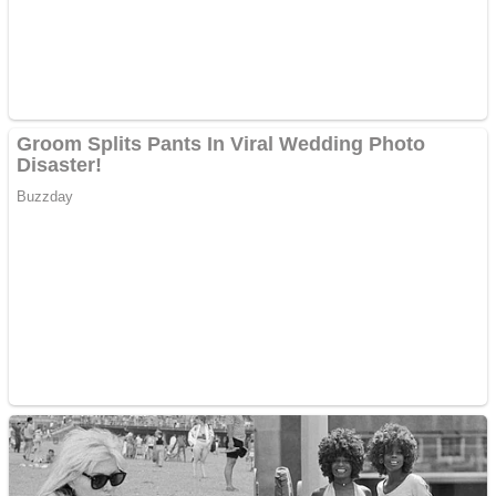
metale
Răcitor de apă CW5000
pentru freze cu laser fără
metale
Cutit cositoare KUHN