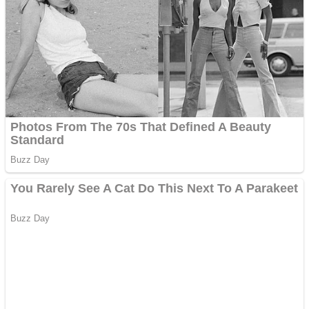
Creez aplicatie
ANDROID pentru siteul
tau
Creez aplicatie
ANDROID pentru siteul
tau
Anuntul tau apare in mai
multe ziare online
Apartamente 2 camere