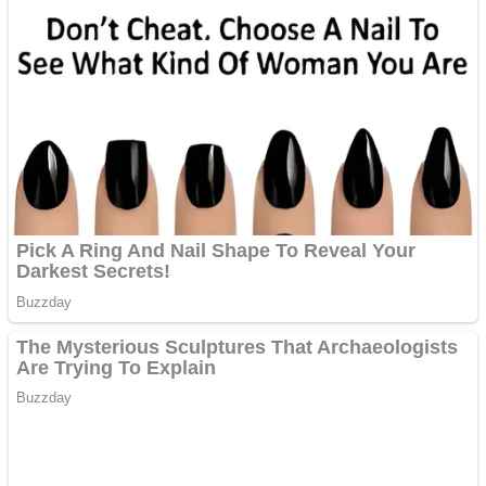
Pastorul Liviu Radu a
trecut la Domnul
Anchetă incendiară la
Gherla, polițist acuzat de
abuz în serviciu
Covid-19: 755 de cazuri
noi în România
Răcitor de apă CW5000
pentru freze cu laser fără