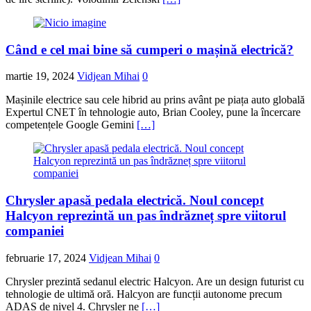
Când e cel mai bine să cumperi o mașină electrică?
martie 19, 2024
Vidjean Mihai
0
Mașinile electrice sau cele hibrid au prins avânt pe piața auto globală
Expertul CNET în tehnologie auto, Brian Cooley, pune la încercare
competențele Google Gemini
[…]
Chrysler apasă pedala electrică. Noul concept
Halcyon reprezintă un pas îndrăzneț spre viitorul
companiei
februarie 17, 2024
Vidjean Mihai
0
Chrysler prezintă sedanul electric Halcyon. Are un design futurist cu
tehnologie de ultimă oră. Halcyon are funcții autonome precum
ADAS de nivel 4. Chrysler ne
[…]