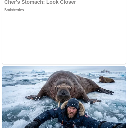
Apartamente 2 camere
Aplică acum pentru toate
tipurile de împrumuturi
și obține bani urgent!
Curatare canapele
Bucuresti. Curatare
profesionala