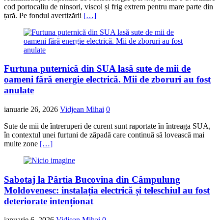
cod portocaliu de ninsori, viscol și frig extrem pentru mare parte din
țară. Pe fondul avertizării
[…]
Furtuna puternică din SUA lasă sute de mii de
oameni fără energie electrică. Mii de zboruri au fost
anulate
ianuarie 26, 2026
Vidjean Mihai
0
Sute de mii de întreruperi de curent sunt raportate în întreaga SUA,
în contextul unei furtuni de zăpadă care continuă să lovească mai
multe zone
[…]
Sabotaj la Pârtia Bucovina din Câmpulung
Moldovenesc: instalația electrică și teleschiul au fost
deteriorate intenționat
ianuarie 6, 2026
Vidjean Mihai
0