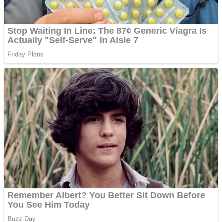
Vând domeniu+website
de publicitate de tip
Adsense
Pastorul Liviu Radu a
trecut la Domnul
Anchetă incendiară la
Gherla, polițist acuzat de
abuz în serviciu