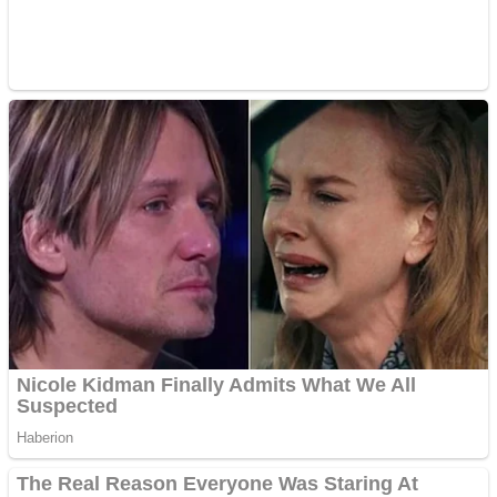
Cutit cositoare KUHN
Creez aplicatie
ANDROID pentru siteul
tau
Creez aplicatie
ANDROID pentru siteul
tau
Anuntul tau apare in mai
multe ziare online