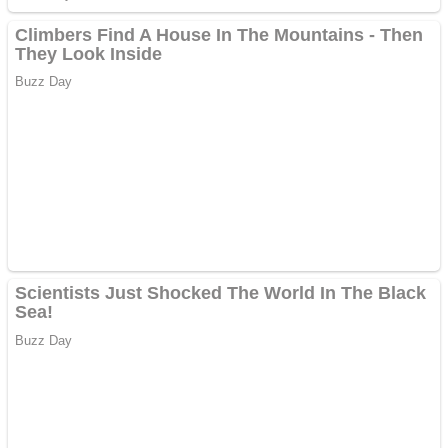
Covid-19: 755 de cazuri
noi în România
Răcitor de apă CW5000
pentru freze cu laser fără
metale
Răcitor de apă CW5000
pentru freze cu laser fără
metale