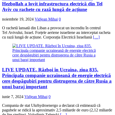
Hezbollah a lovit infrastructura electrică din Tel
Aviv cu rachete cu rază lungă de acțiune
noiembrie 19, 2024
Vidjean Mihai
0
O rachetă lansată din Liban a provocat un incendiu în centrul
Tel Avivului, Israel. Forțele aeriene israeliene au interceptat racheta
cu rază lungă de acțiune. Corporația Electrică Israeliană
[…]
LIVE UPDATE. Război în Ucraina, ziua 835.
Principala companie ucraineană de energie electrică
cere despăgubiri pentru distrugerea de către Rusia a
unui baraj important
iunie 7, 2024
Vidjean Mihai
0
Compania de stat Ukrhydroenergo a declarat că estimează că
pagubele se ridică la aproximativ 2,5 miliarde de euro (2,12 miliarde
de lire sterline). Volodimir Zelenski
[…]