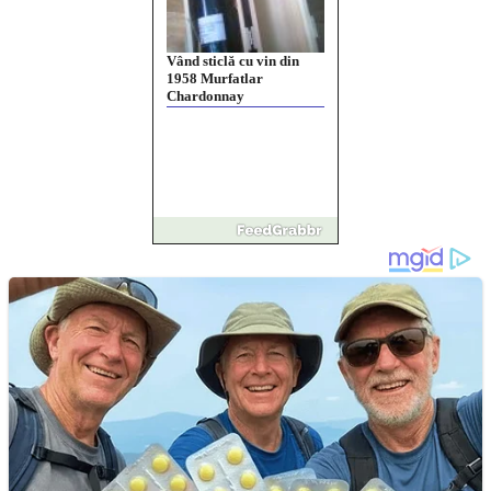
Vând sticlă cu vin din
1958 Murfatlar
Chardonnay
Împrumut si investitii
Ofera def între special