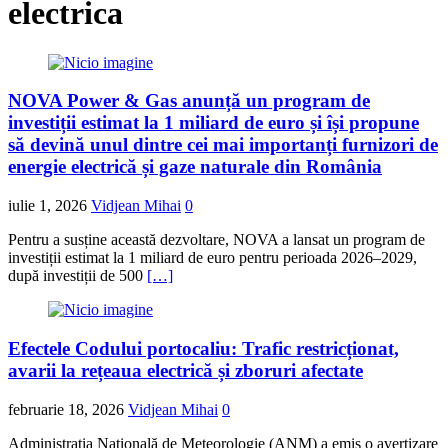
electrica
NOVA Power & Gas anunță un program de
investiții estimat la 1 miliard de euro și își propune
să devină unul dintre cei mai importanți furnizori de
energie electrică și gaze naturale din România
iulie 1, 2026
Vidjean Mihai
0
Pentru a susține această dezvoltare, NOVA a lansat un program de
investiții estimat la 1 miliard de euro pentru perioada 2026–2029,
după investiții de 500
[…]
Efectele Codului portocaliu: Trafic restricționat,
avarii la rețeaua electrică și zboruri afectate
februarie 18, 2026
Vidjean Mihai
0
Administrația Națională de Meteorologie (ANM) a emis o avertizare