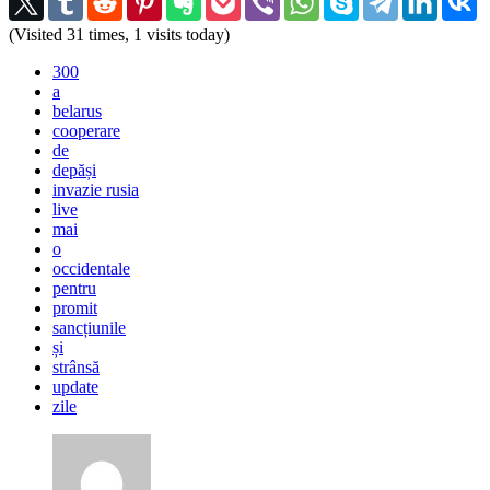
(Visited 31 times, 1 visits today)
300
a
belarus
cooperare
de
depăși
invazie rusia
live
mai
o
occidentale
pentru
promit
sancțiunile
și
strânsă
update
zile