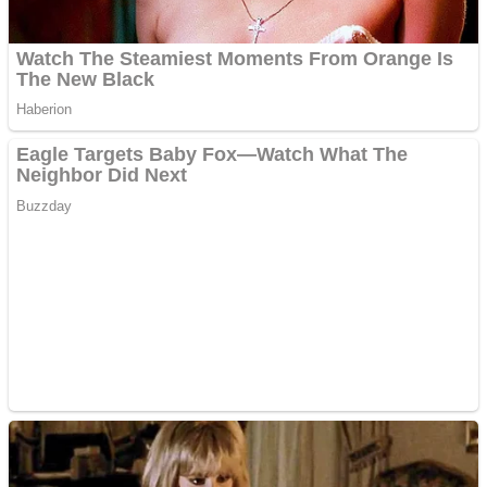
Pastorul Liviu Radu a
trecut la Domnul
Anchetă incendiară la
Gherla, polițist acuzat de
abuz în serviciu