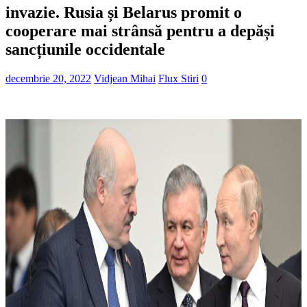
invazie. Rusia și Belarus promit o
cooperare mai strânsă pentru a depăși
sancțiunile occidentale
decembrie 20, 2022
Vidjean Mihai
Flux Stiri
0