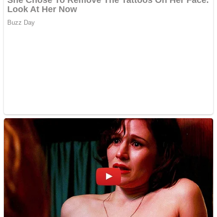
Împrumut si investitii
Ofera def între special
Vând domeniu+website
de publicitate de tip
Adsense