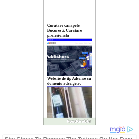
Curatare canapele
Bucuresti. Curatare
profesionala
Website de tip Adsense cu
domeniu adzeige.ro
Vând sticlă cu vin din
1958 Murfatlar
Chardonnay