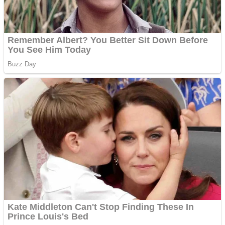
Creez aplicatie
ANDROID pentru siteul
tau
Creez aplicatie
ANDROID pentru siteul
tau
Anuntul tau apare in mai
multe ziare online