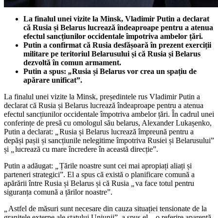
La finalul unei vizite la Minsk, Vladimir Putin a declarat
că Rusia și Belarus lucrează îndeaproape pentru a atenua
efectul sancțiunilor occidentale împotriva ambelor țări.
Putin a confirmat că Rusia desfășoară în prezent exerciții
militare pe teritoriul Belarusului și că Rusia și Belarus
dezvoltă în comun armament.
Putin a spus:
„
Rusia și Belarus vor crea un spațiu de
apărare unificat”.
La finalul unei vizite la Minsk, președintele rus Vladimir Putin a
declarat că Rusia și Belarus lucrează îndeaproape pentru a atenua
efectul sancțiunilor occidentale împotriva ambelor țări. În cadrul unei
conferințe de presă cu omologul său belarus, Alexander Lukașenko,
Putin a declarat:
„
Rusia și Belarus lucrează împreună pentru a
depăși pașii și sancțiunile nelegitime împotriva Rusiei și Belarusului”
și
„
lucrează cu mare încredere în această direcție”.
Putin a adăugat:
„
Țările noastre sunt cei mai apropiați aliați și
parteneri strategici”. El a spus că există o planificare comună a
apărării între Rusia și Belarus și că Rusia
„
va face totul pentru
siguranța comună a țărilor noastre”.
„
Astfel de măsuri sunt necesare din cauza situației tensionate de la
granițele externe ale statului Uniunii”, a spus el – o referire aparentă