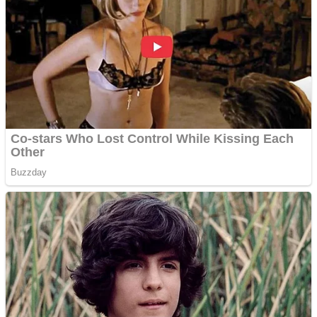
Covid-19: 755 de cazuri
noi în România
Răcitor de apă CW5000
pentru freze cu laser fără
metale
Răcitor de apă CW5000
pentru freze cu laser fără
metale
Cutit cositoare KUHN