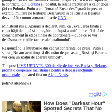
la conflictul din
Ucraina
și, posibil, la relația fracturieră a celor două
țări cu Polonia. Putin a confirmat că Rusia desfășoară în prezent
exerciții militare pe teritoriul Belarusului și că Rusia și Belarus
dezvoltă în comun armament, scrie
CNN
.
Ministerul rus al Apărării a declarat, luni, că
„
evaluarea finală a
capacității de luptă și a pregătirii de luptă a unităților va fi dată de
comandament în etapa finală de coordonare – după ce se vor
desfășura exercițiile tactice ale batalionului’.
Răspunzând la întrebările din cadrul conferinței de presă, Putin a
spus:
„
Nu am avut timp să discutăm despre asta:
„
Rusia și Belarus
vor crea un spațiu de apărare unificat”.
The post
LIVE UPDATE. 300 de zile de invazie. Rusia și Belarus
promit o cooperare mai strânsă pentru a depăși sancțiunile
occidentale
appeared first on
Aleph News
.
potrivit alephnews