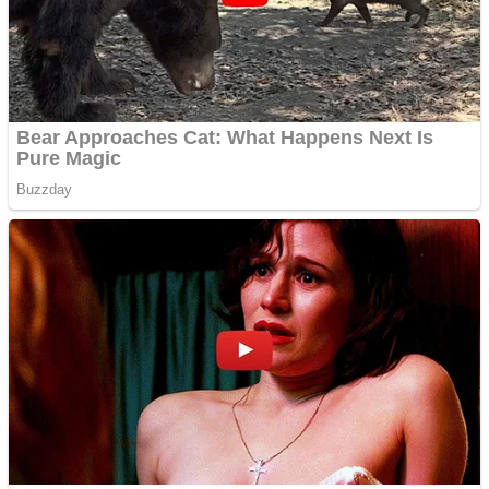
Aplică acum pentru toate
tipurile de împrumuturi
și obține bani urgent!
Curatare canapele
Bucuresti. Curatare
profesionala