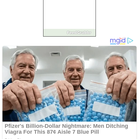
Împrumut si investitii
Ofera def între special
Vând domeniu+website
de publicitate de tip
Adsense