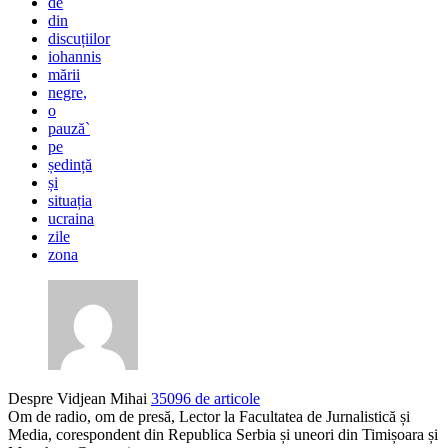
de
din
discuțiilor
iohannis
mării
negre,
o
pauză`
pe
ședință
și
situația
ucraina
zile
zona
Despre Vidjean Mihai
35096 de articole
Om de radio, om de presă, Lector la Facultatea de Jurnalistică și
Media, corespondent din Republica Serbia și uneori din Timișoara și