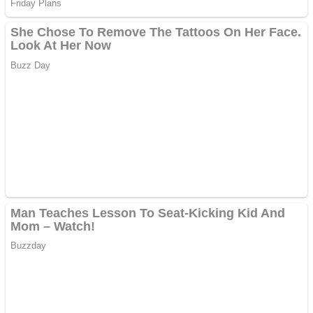
Pastorul Liviu Radu a
trecut la Domnul
Anchetă incendiară la
Gherla, polițist acuzat de
abuz în serviciu