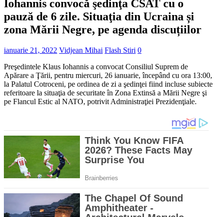
Iohannis convocă şedinţa CSAT cu o
pauză de 6 zile. Situaţia din Ucraina și
zona Mării Negre, pe agenda discuțiilor
ianuarie 21, 2022
Vidjean Mihai
Flash Stiri
0
Preşedintele Klaus Iohannis a convocat Consiliul Suprem de
Apărare a Ţării, pentru miercuri, 26 ianuarie, începând cu ora 13:00,
la Palatul Cotroceni, pe ordinea de zi a şedinţei fiind incluse subiecte
referitoare la situaţia de securitate în Zona Extinsă a Mării Negre şi
pe Flancul Estic al NATO, potrivit Administraţiei Prezidenţiale.