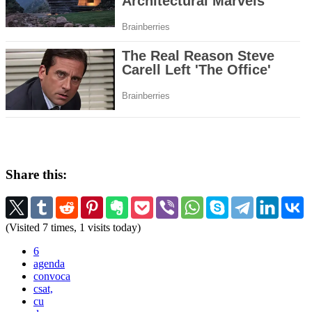
Share this:
(Visited 7 times, 1 visits today)
6
agenda
convoca
csat,
cu