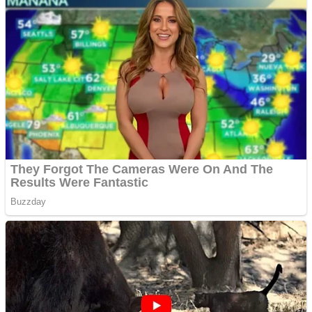
Creez aplicatie
ANDROID pentru siteul
tau
Creez aplicatie
ANDROID pentru siteul
tau
Anuntul tau apare in mai
multe ziare online
Apartamente 2 camere