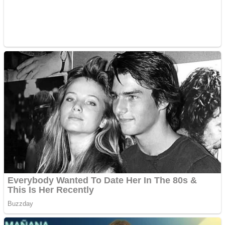
Covid-19: 755 de cazuri
noi în România
Răcitor de apă CW5000
pentru freze cu laser fără
metale
Răcitor de apă CW5000
pentru freze cu laser fără
metale
Cutit cositoare KUHN