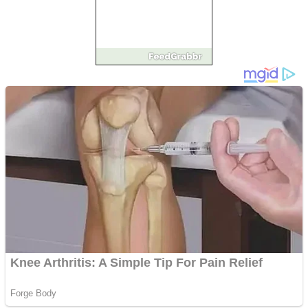
Împrumut si investitii
Ofera def între special
Vând domeniu+website
de publicitate de tip
Adsense