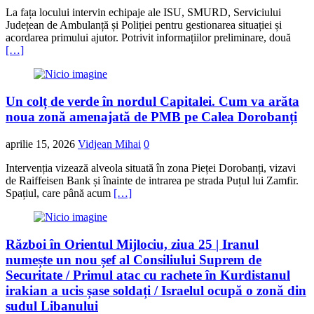
La fața locului intervin echipaje ale ISU, SMURD, Serviciului
Județean de Ambulanță și Poliției pentru gestionarea situației și
acordarea primului ajutor. Potrivit informațiilor preliminare, două
[…]
Un colț de verde în nordul Capitalei. Cum va arăta
noua zonă amenajată de PMB pe Calea Dorobanți
aprilie 15, 2026
Vidjean Mihai
0
Intervenția vizează alveola situată în zona Pieței Dorobanți, vizavi
de Raiffeisen Bank și înainte de intrarea pe strada Puțul lui Zamfir.
Spațiul, care până acum
[…]
Război în Orientul Mijlociu, ziua 25 | Iranul
numește un nou șef al Consiliului Suprem de
Securitate / Primul atac cu rachete în Kurdistanul
irakian a ucis șase soldați / Israelul ocupă o zonă din
sudul Libanului