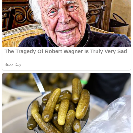
Aplică acum pentru toate
tipurile de împrumuturi
și obține bani urgent!
Curatare canapele
Bucuresti. Curatare
profesionala