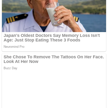
Răcitor de apă CW5000
pentru freze cu laser fără
metale
Răcitor de apă CW5000
pentru freze cu laser fără
metale
Cutit cositoare KUHN