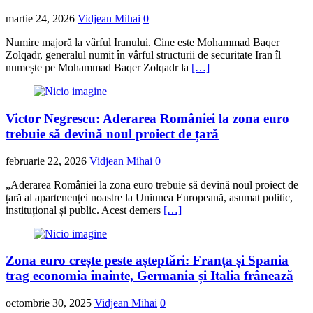
martie 24, 2026
Vidjean Mihai
0
Numire majoră la vârful Iranului. Cine este Mohammad Baqer
Zolqadr, generalul numit în vârful structurii de securitate Iran îl
numește pe Mohammad Baqer Zolqadr la
[…]
Victor Negrescu: Aderarea României la zona euro
trebuie să devină noul proiect de țară
februarie 22, 2026
Vidjean Mihai
0
„Aderarea României la zona euro trebuie să devină noul proiect de
țară al apartenenței noastre la Uniunea Europeană, asumat politic,
instituțional și public. Acest demers
[…]
Zona euro crește peste așteptări: Franța și Spania
trag economia înainte, Germania și Italia frânează
octombrie 30, 2025
Vidjean Mihai
0