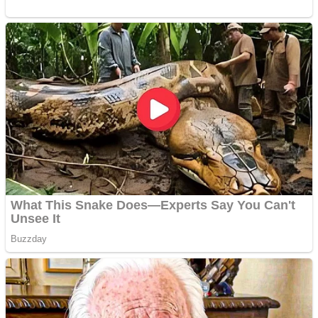
Creez aplicatie
ANDROID pentru siteul
tau
Creez aplicatie
ANDROID pentru siteul
tau
Anuntul tau apare in mai
multe ziare online
Apartamente 2 camere