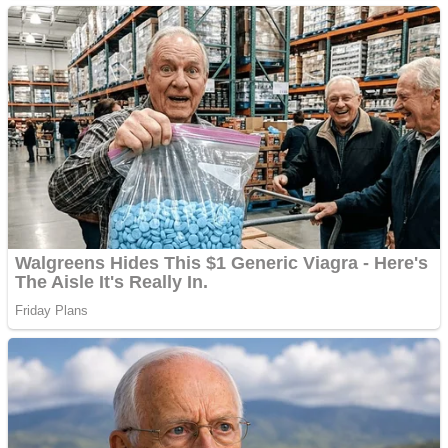
Pastorul Liviu Radu a
trecut la Domnul
Anchetă incendiară la
Gherla, polițist acuzat de
abuz în serviciu
Covid-19: 755 de cazuri
noi în România