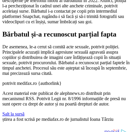
descoperite pe telefonul mobil al bărbatului în 2022. Atunci, poliția
l-a percheziționat în cadrul unei alte anchete criminale, potrivit
aceleiași surse. Bărbatul i-a contactat pe copii prin intermediul
platformei Snapchat, rugându-i să facă și să-i trimită fotografii sau
videoclipuri cu ei înșiși, sumar îmbrăcați sau goi.
Bărbatul și-a recunoscut parțial fapta
De asemenea, le-a cerut să comită acte sexuale, potrivit poliției.
Principalele acuzații implică agresiune sexuală agravată asupra
copiilor și distribuirea de imagini care înfățișează copii în situații
sexuale, potrivit procurorului. Bărbatul a recunoscut parțial faptele în
timpul anchetei. Procesul său este așteptat să înceapă în septembrie,
mai precizează sursa citată.
potrivit medifax.ro {authorlink}
Acest material este publicat de alephnews.ro distribuit prin
mecanismul RSS. Potrivit Legii nr. 8/1996 informațiile de presă nu
sunt opere cu drept de autor și nu poartă drepturi de autor.
Salt la sursă
știrea a fost scrisă pe mediafax.ro de jurnalistul Ioana Târziu