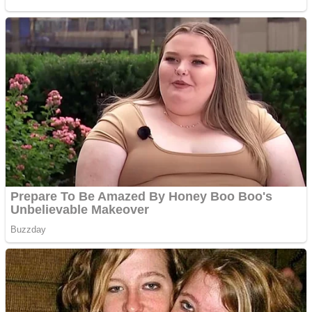
Covid-19: 755 de cazuri
noi în România
Răcitor de apă CW5000
pentru freze cu laser fără
metale
Răcitor de apă CW5000
pentru freze cu laser fără
metale
Cutit cositoare KUHN