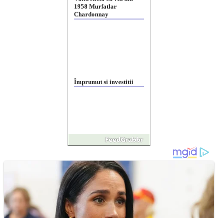
Chardonnay
Împrumut si investitii
Ofera def între special
Vând domeniu+website
de publicitate de tip