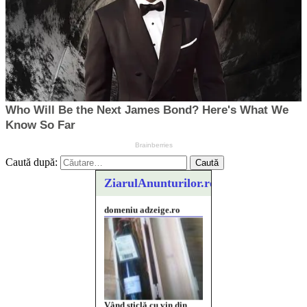
Caută după:
ZiarulAnunturilor.ro
Vând sticlă cu vin din
1958 Murfatlar