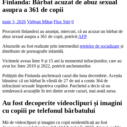
Finlanda: Bărbat acuzat de abuz sexual
asupra a 361 de copii
iunie 3, 2026
Vidjean Mihai
Flux Stiri
0
Procurorii finlandezi au anunțat, miercuri, că
au acuzat un bărbat de
abuz sexual asupra
a 361 de copii, potrivit
AFP
.
Abuzurile au fost realizate prin intermediul
rețelelor de socializare
și
distribuire de pornografie infantilă.
Victimele aveau între 9 și 15 ani la momentul infracțiunilor, care au
avut loc între 2019 și 2022, potrivit anchetatorilor.
Polițiștii din Finlanda anchetează cazul din luna decembrie. Aceștia
bănuiesc că un bărbat în vârstă de 27 de ani a comis 364 de
infracțiuni sexuale împotriva copiilor. Parchetul a decis să nu
urmărească acuzațiile în trei dintre aceste cazuri, mai arată sursa.
Au fost decoperite videoclipuri și imagini
cu copiii pe telefonul bărbatului
Mii de videoclipuri și imagini cu copii neidentificați au fost