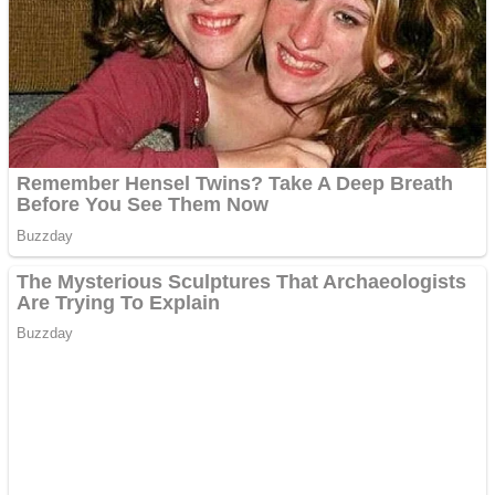
Creez aplicatie
ANDROID pentru siteul
tau
Creez aplicatie
ANDROID pentru siteul
tau
Anuntul tau apare in mai
multe ziare online