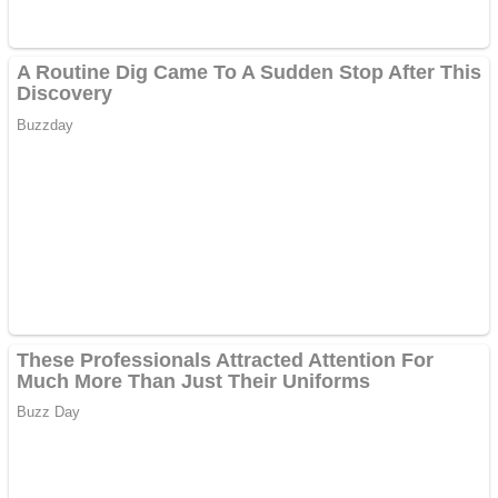
Apartamente 2 camere
Aplică acum pentru toate
tipurile de împrumuturi
și obține bani urgent!
Curatare canapele
Bucuresti. Curatare
profesionala