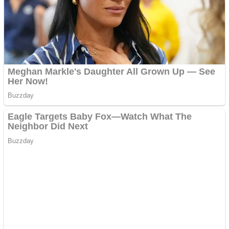
Adsense
Pastorul Liviu Radu a
trecut la Domnul
Anchetă incendiară la
Gherla, polițist acuzat de
abuz în serviciu