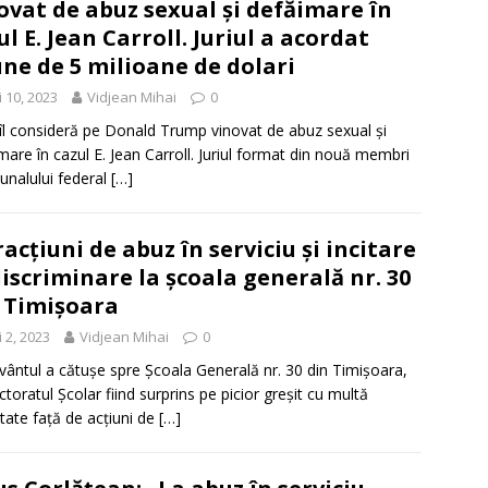
ovat de abuz sexual și defăimare în
ul E. Jean Carroll. Juriul a acordat
ne de 5 milioane de dolari
 10, 2023
Vidjean Mihai
0
l îl consideră pe Donald Trump vinovat de abuz sexual și
mare în cazul E. Jean Carroll. Juriul format din nouă membri
bunalului federal
[…]
racțiuni de abuz în serviciu și incitare
discriminare la școala generală nr. 30
 Timișoara
 2, 2023
Vidjean Mihai
0
vântul a cătușe spre Școala Generală nr. 30 din Timișoara,
ctoratul Școlar fiind surprins pe picior greșit cu multă
itate față de acțiuni de
[…]