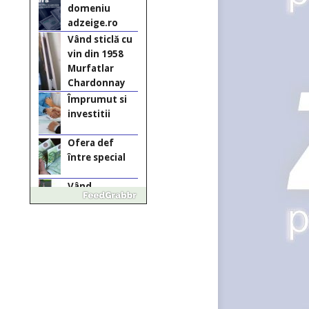
domeniu
adzeige.ro
Vând sticlă cu
vin din 1958
Murfatlar
Chardonnay
Împrumut si
investitii
Ofera def
între special
Vând
domeniu+website
de publicitate de
tip Adsense
Pastorul Liviu
Radu a trecut
la Domnul
Anchetă
incendiară la