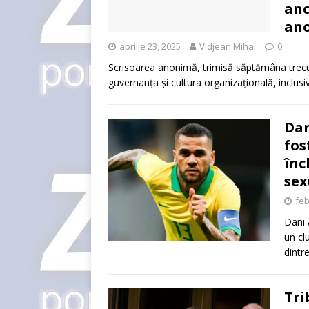
anc
an
aprilie 23, 2025
Vidjean Mihai
0
Scrisoarea anonimă, trimisă săptămâna trecută
guvernanța și cultura organizațională, inclusiv
Dan
fos
înc
sex
feb
Dani 
un cl
dintr
Tri