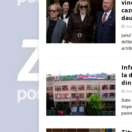
vin
caz
dau
mai
Juriu
defăi
ai tri
Inf
la 
din
mai
Bate 
Inspe
pasiv