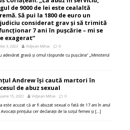
us Corlățean: „La abuz în serviciu,
gul de 9000 de lei este cealaltă
remă. Să pui la 1800 de euro un
judiciu considerat grav și să trimită
funcționar 7 ani în pușcărie – mi se
e exagerat”
ilie 3, 2023
Vidjean Mihai
0
cu adevărat gravă și omul răspunde cu pușcăria” „Ministerul
nțul Andrew își caută martori în
cesul de abuz sexual
uarie 15, 2022
Vidjean Mihai
0
a este acuzat că ar fi abuzat sexual o fată de 17 ani în anul
Avocații prințului cer declarații de la soțul femeii și
[…]