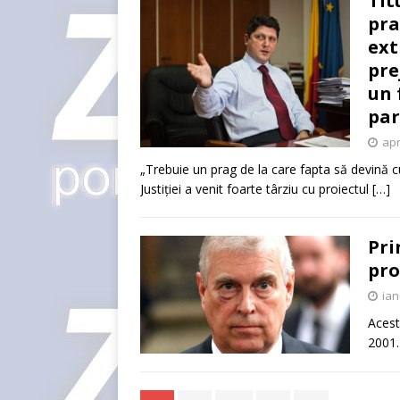
Tit
pra
ext
pre
un 
par
apr
„Trebuie un prag de la care fapta să devină 
Justiției a venit foarte târziu cu proiectul
[…]
Pri
pro
ian
Acest
2001. 