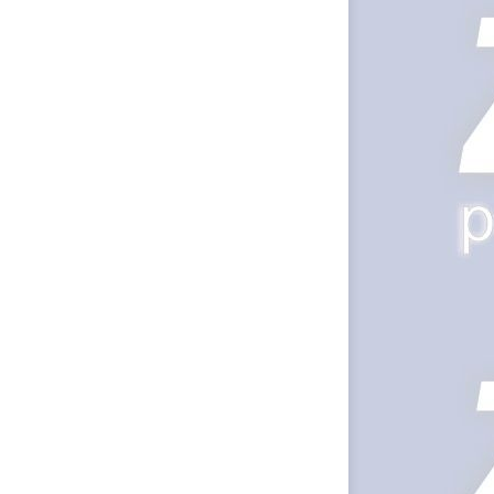
Gherla, polițist
acuzat de
abuz în
serviciu
Covid-19: 755
de cazuri noi
în România
Răcitor de apă
CW5000 pentru
freze cu laser fără
metale
Răcitor de apă
CW5000
pentru freze
cu laser fără
metale
Cutit
cositoare
KUHN
Creez aplicatie