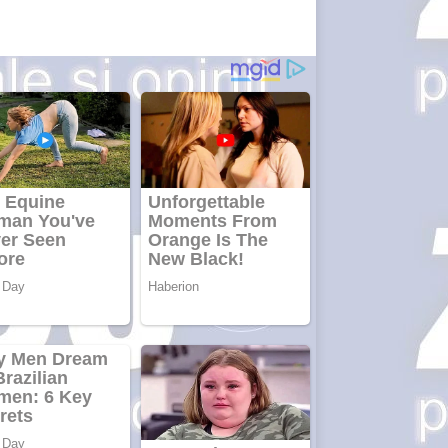
ANDROID
pentru siteul
tau
Creez aplicatie
ANDROID
pentru siteul
tau
Anuntul tau apare in
mai multe ziare
online
Apartamente
2 camere
Aplică acum
pentru toate
tipurile de
împrumuturi
și obține bani
urgent!