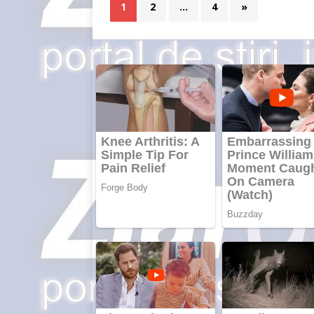
1
2
…
4
»