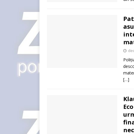
Pat
asu
int
mat
dec
Poliț
desco
mater
[…]
Kla
Eco
urm
fin
nec