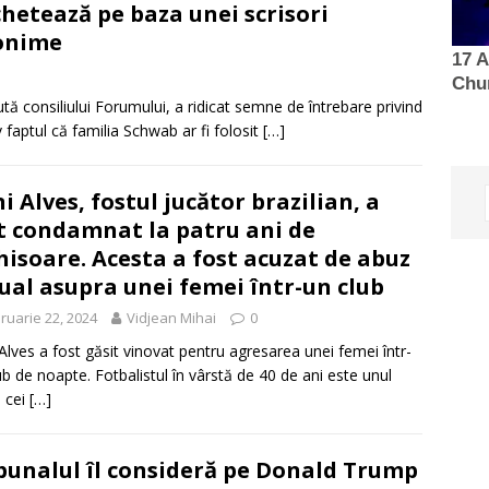
hetează pe baza unei scrisori
onime
 consiliului Forumului, a ridicat semne de întrebare privind
 faptul că familia Schwab ar fi folosit
[…]
i Alves, fostul jucător brazilian, a
t condamnat la patru ani de
hisoare. Acesta a fost acuzat de abuz
ual asupra unei femei într-un club
ruarie 22, 2024
Vidjean Mihai
0
Alves a fost găsit vinovat pentru agresarea unei femei într-
ub de noapte. Fotbalistul în vârstă de 40 de ani este unul
e cei
[…]
bunalul îl consideră pe Donald Trump