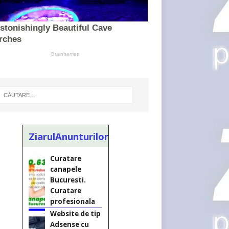
ZiarulAnunturilor.ro
Curatare
canapele
Bucuresti.
Curatare
profesionala
Website de tip
Adsense cu