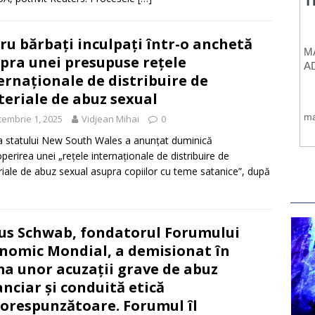
ru bărbați inculpați într-o anchetă
pra unei presupuse rețele
ernaționale de distribuire de
eriale de abuz sexual
embrie 1, 2025
Vidjean Mihai
0
ia statului New South Wales a anunțat duminică
perirea unei „rețele internaționale de distribuire de
iale de abuz sexual asupra copiilor cu teme satanice”, după
us Schwab, fondatorul Forumului
nomic Mondial, a demisionat în
a unor acuzații grave de abuz
anciar și conduită etică
orespunzătoare. Forumul îl