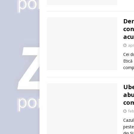
Dem
con
acu
apr
Cei d
Etică
compo
Ube
abu
co
feb
Cazul
peste
din S