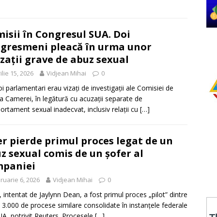
isii în Congresul SUA. Doi
gresmeni pleacă în urma unor
zații grave de abuz sexual
ilie 15, 2026
Vidjean Mihai
0
oi parlamentari erau vizați de investigații ale Comisiei de
 a Camerei, în legătură cu acuzații separate de
rtament sexual inadecvat, inclusiv relații cu
[…]
r pierde primul proces legat de un
z sexual comis de un șofer al
mpaniei
ruarie 6, 2026
Vidjean Mihai
0
, intentat de Jaylynn Dean, a fost primul proces „pilot” dintre
 3.000 de procese similare consolidate în instanțele federale
UA, potrivit Reuters. Procesele
[…]