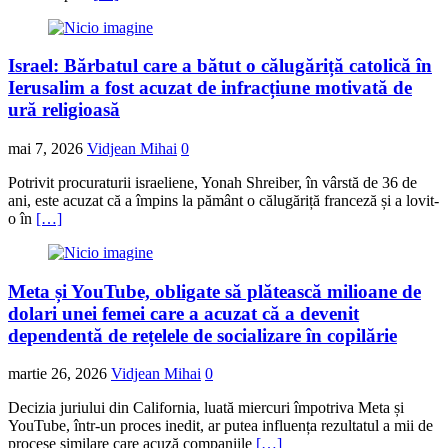
Israel: Bărbatul care a bătut o călugăriță catolică în
Ierusalim a fost acuzat de infracțiune motivată de
ură religioasă
mai 7, 2026
Vidjean Mihai
0
Potrivit procuraturii israeliene, Yonah Shreiber, în vârstă de 36 de
ani, este acuzat că a împins la pământ o călugăriță franceză și a lovit-
o în
[…]
Meta și YouTube, obligate să plătească milioane de
dolari unei femei care a acuzat că a devenit
dependentă de rețelele de socializare în copilărie
martie 26, 2026
Vidjean Mihai
0
Decizia juriului din California, luată miercuri împotriva Meta și
YouTube, într-un proces inedit, ar putea influența rezultatul a mii de
procese similare care acuză companiile
[…]