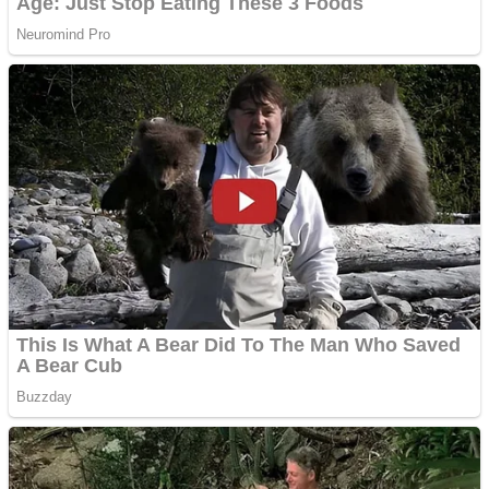
Adsense
Pastorul Liviu Radu a
trecut la Domnul
Anchetă incendiară la
Gherla, polițist acuzat de
abuz în serviciu