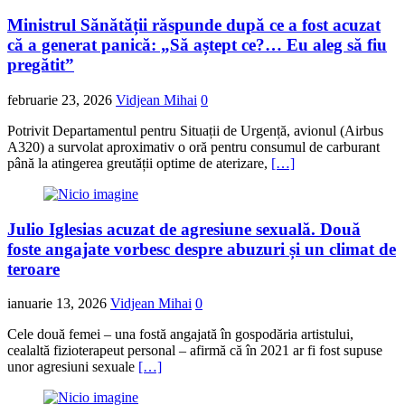
Ministrul Sănătății răspunde după ce a fost acuzat
că a generat panică: „Să aștept ce?… Eu aleg să fiu
pregătit”
februarie 23, 2026
Vidjean Mihai
0
Potrivit Departamentul pentru Situații de Urgență, avionul (Airbus
A320) a survolat aproximativ o oră pentru consumul de carburant
până la atingerea greutății optime de aterizare,
[…]
Julio Iglesias acuzat de agresiune sexuală. Două
foste angajate vorbesc despre abuzuri și un climat de
teroare
ianuarie 13, 2026
Vidjean Mihai
0
Cele două femei – una fostă angajată în gospodăria artistului,
cealaltă fizioterapeut personal – afirmă că în 2021 ar fi fost supuse
unor agresiuni sexuale
[…]