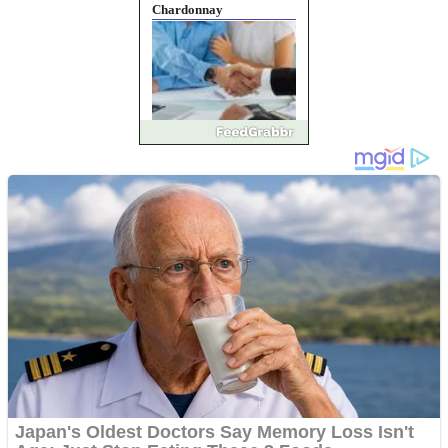
Chardonnay
Împrumut si investitii
Ofera def între special
Vând domeniu+website
de publicitate de tip