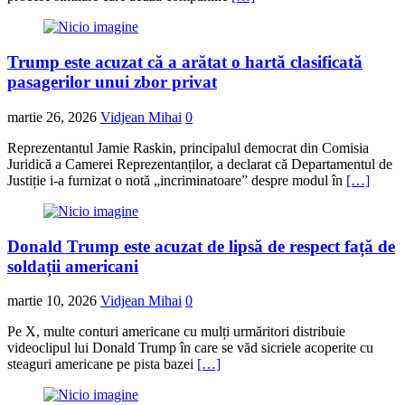
Trump este acuzat că a arătat o hartă clasificată
pasagerilor unui zbor privat
martie 26, 2026
Vidjean Mihai
0
Reprezentantul Jamie Raskin, principalul democrat din Comisia
Juridică a Camerei Reprezentanților, a declarat că Departamentul de
Justiție i-a furnizat o notă „incriminatoare” despre modul în
[…]
Donald Trump este acuzat de lipsă de respect față de
soldații americani
martie 10, 2026
Vidjean Mihai
0
Pe X, multe conturi americane cu mulți urmăritori distribuie
videoclipul lui Donald Trump în care se văd sicriele acoperite cu
steaguri americane pe pista bazei
[…]