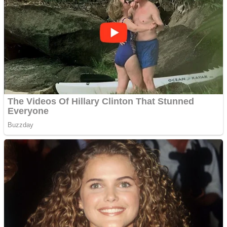
Covid-19: 755 de cazuri
noi în România
Răcitor de apă CW5000
pentru freze cu laser fără
metale
Răcitor de apă CW5000
pentru freze cu laser fără
metale
Cutit cositoare KUHN