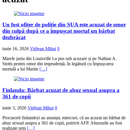
Un fost ofițer de poliție din SUA este acuzat de omor
din culpă după ce a împușcat mortal un bărbat
dezbrăcat
iunie 16, 2026
Vidjean Mihai
0
Marele juriu din Louisville l-a pus sub acuzare și pe Nathan A.
Stotts pentru omor din imprudență, în legătură cu împușcarea
mortală a lui Martin
[…]
Finlanda: Bărbat acuzat de abuz sexual asupra a
361 de copii
iunie 3, 2026
Vidjean Mihai
0
Procurorii finlandezi au anunțat, miercuri, că au acuzat un bărbat de
abuz sexual asupra a 361 de copii, potrivit AFP. Abuzurile au fost
realizate prin
[…]