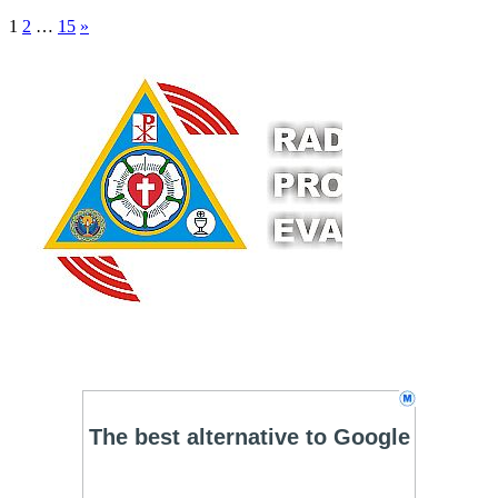
1
2
…
15
»