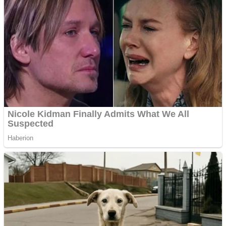
Apartamente 2 camere
Aplică acum pentru toate
tipurile de împrumuturi
și obține bani urgent!
Curatare canapele
Bucuresti. Curatare
profesionala