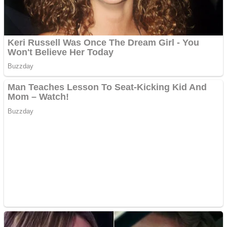
Creez aplicatie
ANDROID pentru siteul
tau
Creez aplicatie
ANDROID pentru siteul
tau
Anuntul tau apare in mai
multe ziare online