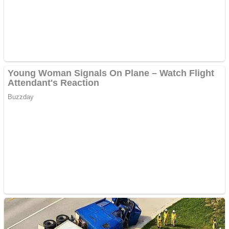
Aplică acum pentru toate
tipurile de împrumuturi
și obține bani urgent!
Curatare canapele
Bucuresti. Curatare
profesionala