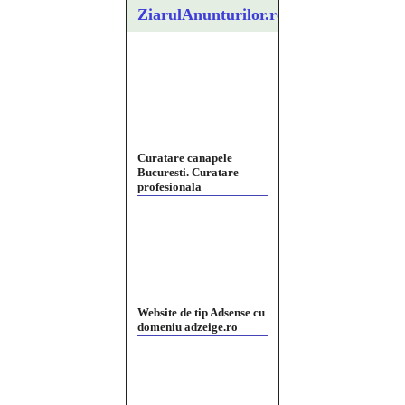
ZiarulAnunturilor.ro
Website de tip Adsense cu
domeniu adzeige.ro
Vând sticlă cu vin din
1958 Murfatlar
Chardonnay