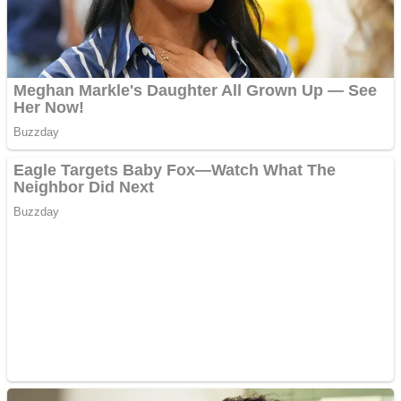
Răcitor de apă CW5000
pentru freze cu laser fără
metale
Cutit cositoare KUHN
Creez aplicatie