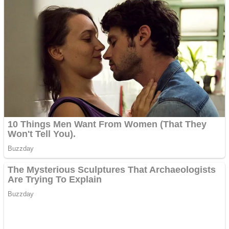
ANDROID pentru siteul
tau
Creez aplicatie
ANDROID pentru siteul
tau
Anuntul tau apare in mai
multe ziare online
Apartamente 2 camere