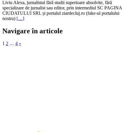
Liviu Alexa, jurnalistul fără studii superioare absolvite, fără
specializare de jurnalist sau editor, prin intermediul SC PAGINA
CIUDATULUI SRL și portalul ziardecluj.ro (fake-ul portalului
nostru)
[…]
Navigare în articole
1
2
…
4
»