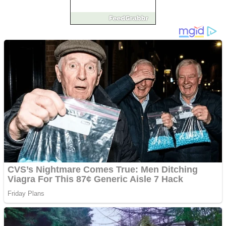
Împrumut si investitii
Ofera def între special
Vând domeniu+website
de publicitate de tip
Adsense