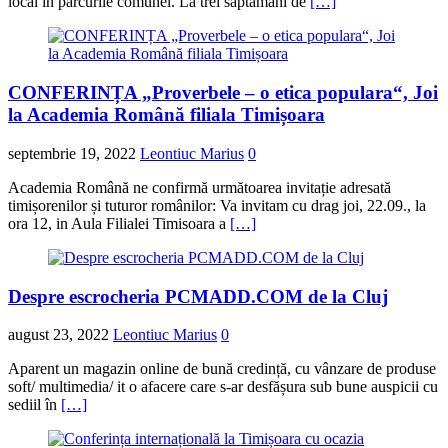
local în parcurile comunei. La trei săptămâni de
[…]
CONFERINȚA „Proverbele – o etica populara“, Joi
la Academia Română filiala Timișoara
septembrie 19, 2022
Leontiuc Marius
0
Academia Română ne confirmă următoarea invitație adresată
timișorenilor și tuturor românilor: Va invitam cu drag joi, 22.09., la
ora 12, in Aula Filialei Timisoara a
[…]
Despre escrocheria PCMADD.COM de la Cluj
august 23, 2022
Leontiuc Marius
0
Aparent un magazin online de bună credință, cu vânzare de produse
soft/ multimedia/ it o afacere care s-ar desfășura sub bune auspicii cu
sediil în
[…]