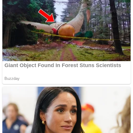
Pastorul Liviu Radu a
trecut la Domnul
Anchetă incendiară la
Gherla, polițist acuzat de
abuz în serviciu
Covid-19: 755 de cazuri
noi în România
Răcitor de apă CW5000
pentru freze cu laser fără
metale