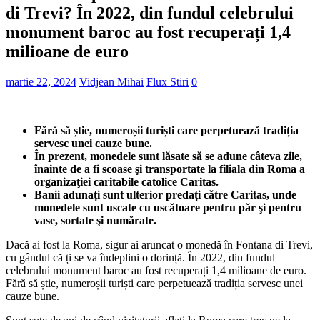
di Trevi? În 2022, din fundul celebrului
monument baroc au fost recuperați 1,4
milioane de euro
martie 22, 2024
Vidjean Mihai
Flux Stiri
0
Fără să știe, numeroșii turiști care perpetuează tradiția
servesc unei cauze bune.
În prezent, monedele sunt lăsate să se adune câteva zile,
înainte de a fi scoase şi transportate la filiala din Roma a
organizaţiei caritabile catolice Caritas.
Banii adunați sunt ulterior predați către Caritas, unde
monedele sunt uscate cu uscătoare pentru păr şi pentru
vase, sortate şi numărate.
Dacă ai fost la Roma, sigur ai aruncat o monedă în Fontana di Trevi,
cu gândul că ți se va îndeplini o dorință. În 2022, din fundul
celebrului monument baroc au fost recuperați 1,4 milioane de euro.
Fără să știe, numeroșii turiști care perpetuează tradiția servesc unei
cauze bune.