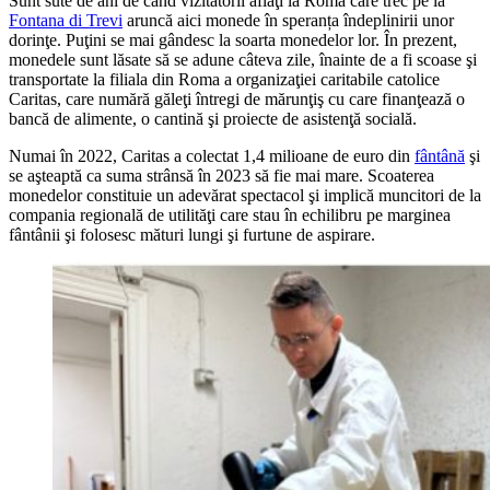
Sunt sute de ani de când vizitatorii aflaţi la Roma care trec pe la
Fontana di Trevi
aruncă aici monede în speranța îndeplinirii unor
dorinţe. Puţini se mai gândesc la soarta monedelor lor. În prezent,
monedele sunt lăsate să se adune câteva zile, înainte de a fi scoase şi
transportate la filiala din Roma a organizaţiei caritabile catolice
Caritas, care numără găleţi întregi de mărunţiş cu care finanţează o
bancă de alimente, o cantină şi proiecte de asistenţă socială.
Numai în 2022, Caritas a colectat 1,4 milioane de euro din
fântână
şi
se aşteaptă ca suma strânsă în 2023 să fie mai mare. Scoaterea
monedelor constituie un adevărat spectacol şi implică muncitori de la
compania regională de utilităţi care stau în echilibru pe marginea
fântânii şi folosesc mături lungi şi furtune de aspirare.