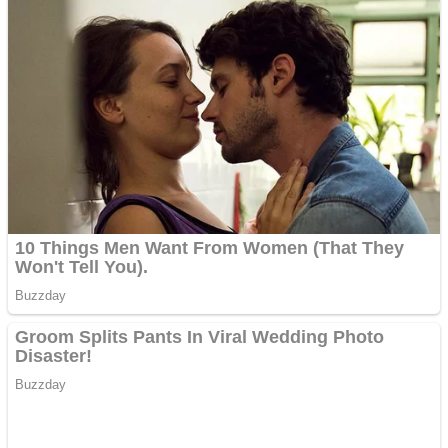
multe ziare online
Apartamente 2 camere
Aplică acum pentru toate
tipurile de împrumuturi
și obține bani urgent!