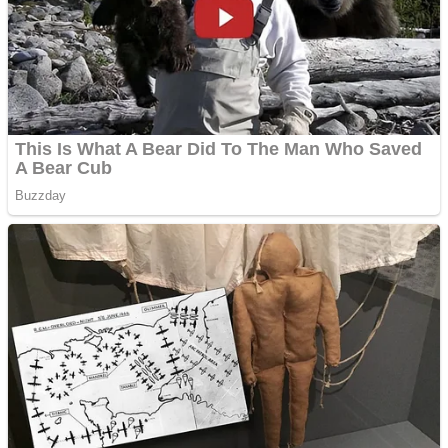
abuz în serviciu
Covid-19: 755 de cazuri
noi în România
Răcitor de apă CW5000
pentru freze cu laser fără
metale
Răcitor de apă CW5000
pentru freze cu laser fără
metale