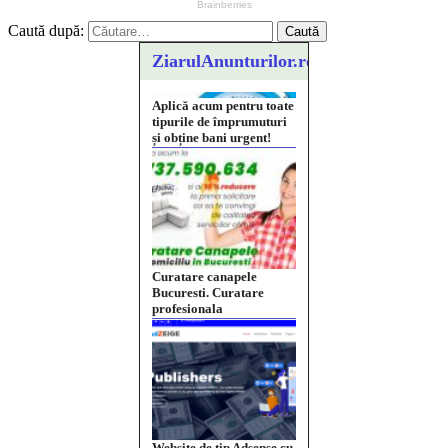
Caută după:
ZiarulAnunturilor.ro
Curatare canapele
Bucuresti. Curatare
profesionala
Website de tip Adsense cu
domeniu adzeige.ro