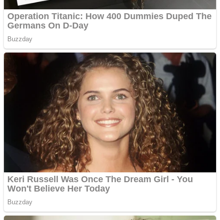
Cutit cositoare KUHN
Creez aplicatie
ANDROID pentru siteul
tau
Creez aplicatie
ANDROID pentru siteul
tau
Anuntul tau apare in mai