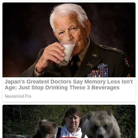
Vând domeniu+website
de publicitate de tip
Adsense
Pastorul Liviu Radu a
trecut la Domnul
Anchetă incendiară la
Gherla, polițist acuzat de