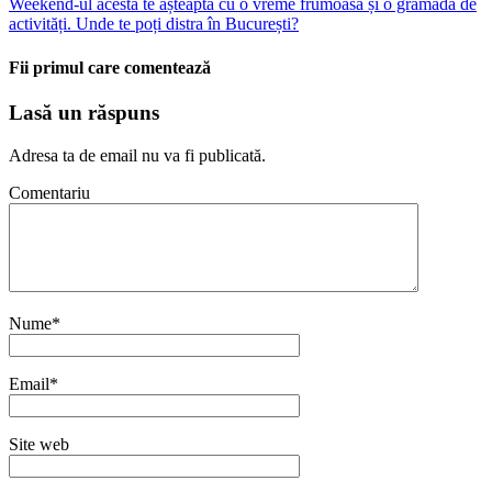
Weekend-ul acesta te așteaptă cu o vreme frumoasă și o grămadă de
activități. Unde te poți distra în București?
Fii primul care comentează
Lasă un răspuns
Adresa ta de email nu va fi publicată.
Comentariu
Nume
*
Email
*
Site web