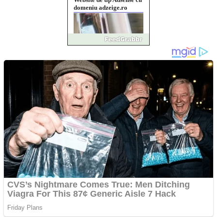
Vând sticlă cu vin din
1958 Murfatlar
Chardonnay
Împrumut si investitii
Ofera def între special