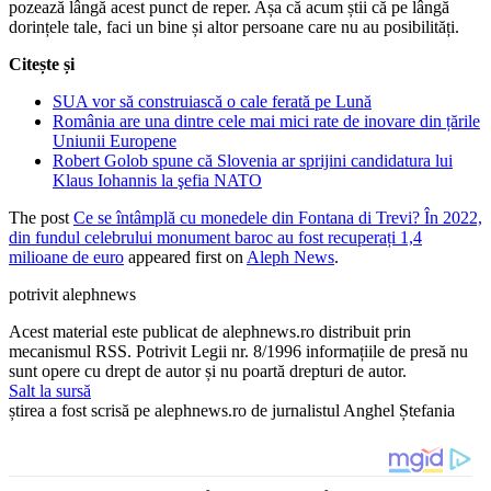
pozează lângă acest punct de reper. Așa că acum știi că pe lângă
dorințele tale, faci un bine și altor persoane care nu au posibilități.
Citește și
SUA vor să construiască o cale ferată pe Lună
România are una dintre cele mai mici rate de inovare din țările
Uniunii Europene
Robert Golob spune că Slovenia ar sprijini candidatura lui
Klaus Iohannis la şefia NATO
The post
Ce se întâmplă cu monedele din Fontana di Trevi? În 2022,
din fundul celebrului monument baroc au fost recuperați 1,4
milioane de euro
appeared first on
Aleph News
.
potrivit alephnews
Acest material este publicat de alephnews.ro distribuit prin
mecanismul RSS. Potrivit Legii nr. 8/1996 informațiile de presă nu
sunt opere cu drept de autor și nu poartă drepturi de autor.
Salt la sursă
știrea a fost scrisă pe alephnews.ro de jurnalistul Anghel Ștefania