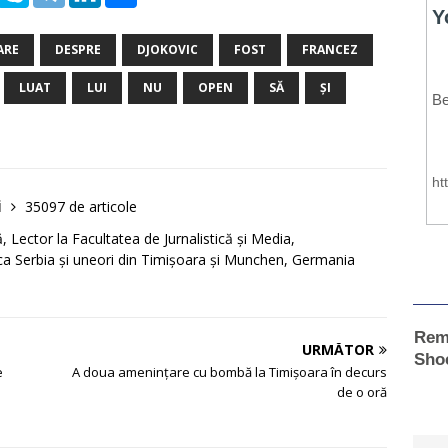
ARE
DESPRE
DJOKOVIC
FOST
FRANCEZ
LUAT
LUI
NU
OPEN
SĂ
ȘI
i
35097 de articole
Lector la Facultatea de Jurnalistică și Media,
a Serbia și uneori din Timișoara și Munchen, Germania
URMĂTOR
e
A doua amenințare cu bombă la Timișoara în decurs
de o oră