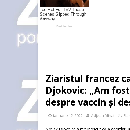
Ziaristul francez ca
Djokovic: „Am fost
despre vaccin și d
ianuarie 12, 2022
Vidjean Mihai
Flas
Novak Djokovic a recunoscut că a acordat un i