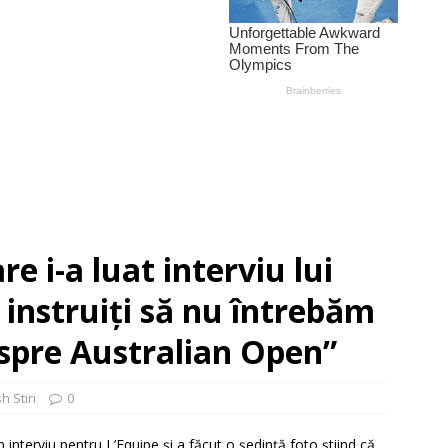
re i-a luat interviu lui
 instruiți să nu întrebăm
espre Australian Open”
h Stiri
0
nterviu pentru L’Equipe și a făcut o ședință foto știind că