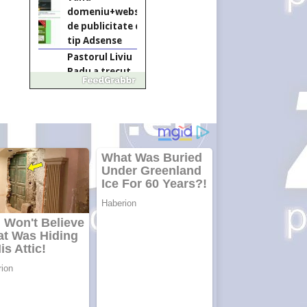
domeniu+website
de publicitate de
tip Adsense
Pastorul Liviu
Radu a trecut
la Domnul
Anchetă
incendiară la
Gherla, polițist
acuzat de
abuz în
serviciu
Covid-19: 755
de cazuri noi
în România
Răcitor de apă
CW5000 pentru
freze cu laser fără
metale
Răcitor de apă