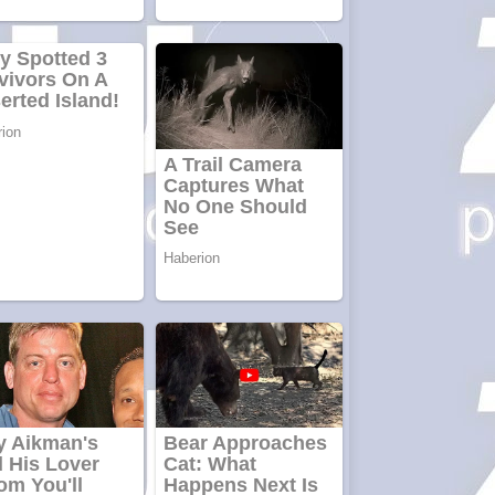
CW5000
pentru freze
cu laser fără
metale
Cutit
cositoare
KUHN
Creez aplicatie
ANDROID
pentru siteul
tau
Creez aplicatie
ANDROID
pentru siteul
tau
Anuntul tau apare in
mai multe ziare
online
Apartamente
2 camere