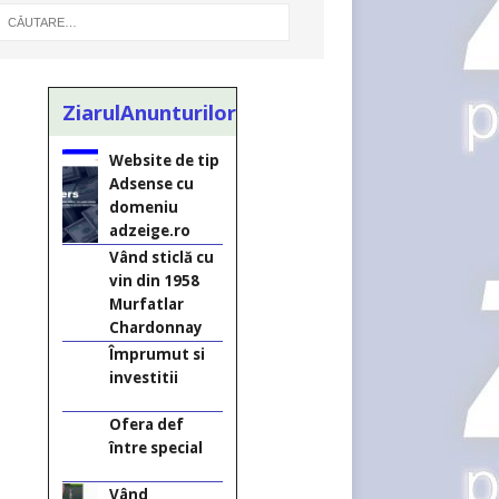
ZiarulAnunturilor.ro
Website de tip
Adsense cu
domeniu
adzeige.ro
Vând sticlă cu
vin din 1958
Murfatlar
Chardonnay
Împrumut si
investitii
Ofera def
între special
Vând