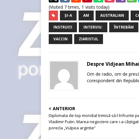
(Visited 7 times, 1 visits today)
ȘI-A
AM
AUSTRALIAN
C
INSTRUIȚI
INTERVIU:
ÎNTREBĂM
VACCIN
ZIARISTUL
Despre Vidjean Miha
Om de radio, om de presă, 
corespondent din Republic
ANTERIOR
Diplomata de top mondial trimisă să-l înfrunte p
Vladimir Putin. Marea negociere care i-a câștigat
porecla „Vulpea argintie”