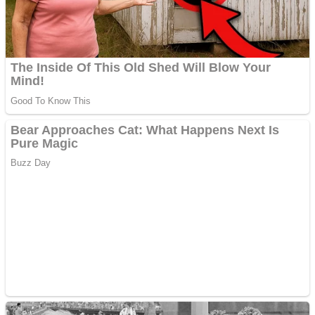
Ofera def între special
Vând domeniu+website
de publicitate de tip
Adsense
Pastorul Liviu Radu a