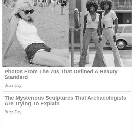
trecut la Domnul
Anchetă incendiară la
Gherla, polițist acuzat de
abuz în serviciu
Covid-19: 755 de cazuri
noi în România
Răcitor de apă CW5000
pentru freze cu laser fără
metale