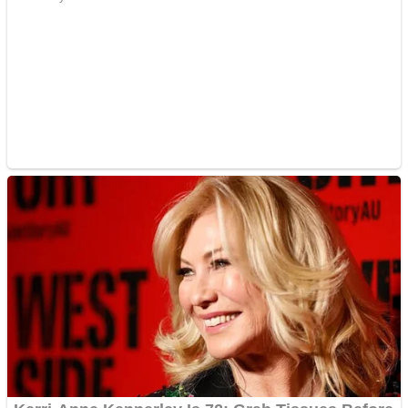
Creez aplicatie
ANDROID pentru siteul
tau
Anuntul tau apare in mai
multe ziare online
Apartamente 2 camere
Aplică acum pentru toate