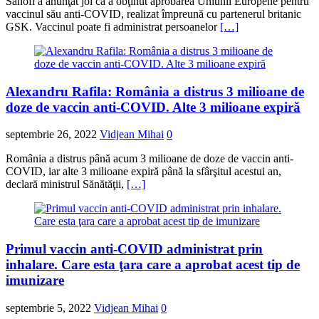
Sanofi a anunţat joi că a obţinut aprobarea Uniunii Europene pentru
vaccinul său anti-COVID, realizat împreună cu partenerul britanic
GSK. Vaccinul poate fi administrat persoanelor
[…]
Alexandru Rafila: România a distrus 3 milioane de
doze de vaccin anti-COVID. Alte 3 milioane expiră
septembrie 26, 2022
Vidjean Mihai
0
România a distrus până acum 3 milioane de doze de vaccin anti-
COVID, iar alte 3 milioane expiră până la sfârşitul acestui an,
declară ministrul Sănătăţii,
[…]
Primul vaccin anti-COVID administrat prin
inhalare. Care esta ţara care a aprobat acest tip de
imunizare
septembrie 5, 2022
Vidjean Mihai
0