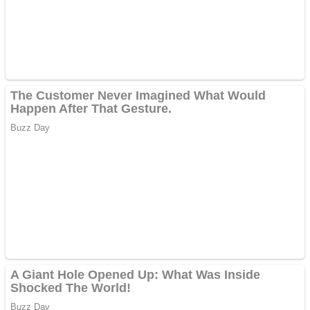
Răcitor de apă CW5000
pentru freze cu laser fără
metale
Cutit cositoare KUHN
Creez aplicatie
ANDROID pentru siteul
tau