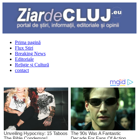
Prima pagină
Flux Stiri
Breaking News
Editoriale
Religie și Cultură
contact