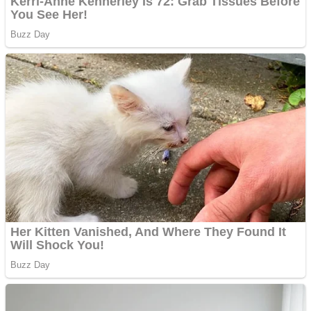
tipurile de împrumuturi
și obține bani urgent!