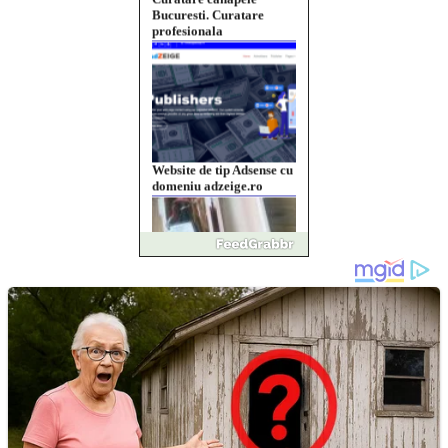
Website de tip Adsense cu
domeniu adzeige.ro
Vând sticlă cu vin din
1958 Murfatlar
Chardonnay
Împrumut si investitii