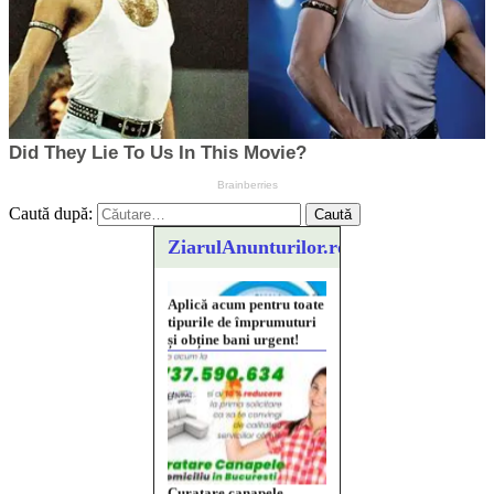
Caută după:
ZiarulAnunturilor.ro
Curatare canapele
Bucuresti. Curatare
profesionala