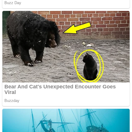
ANDROID pentru siteul
tau
Anuntul tau apare in mai
multe ziare online
Apartamente 2 camere
Aplică acum pentru toate
tipurile de împrumuturi
și obține bani urgent!