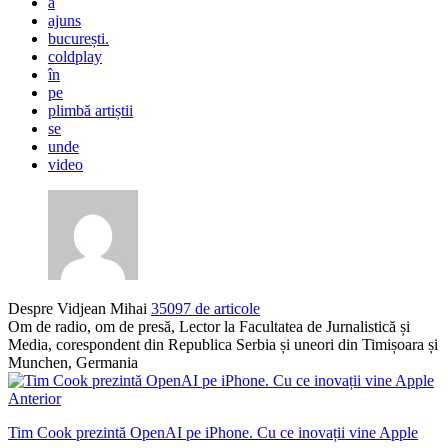
a
ajuns
bucurești.
coldplay
în
pe
plimbă artiștii
se
unde
video
Despre Vidjean Mihai
35097 de articole
Om de radio, om de presă, Lector la Facultatea de Jurnalistică și
Media, corespondent din Republica Serbia și uneori din Timișoara și
Munchen, Germania
Anterior
Tim Cook prezintă OpenAI pe iPhone. Cu ce inovații vine Apple