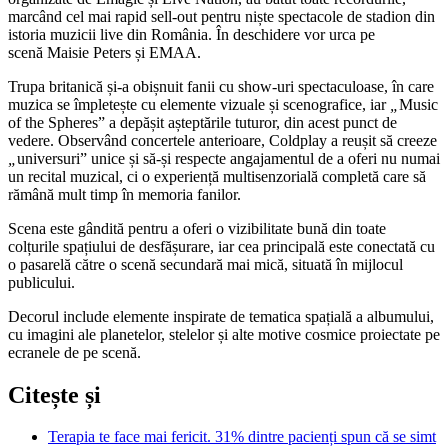
marcând cel mai rapid sell-out pentru niște spectacole de stadion din
istoria muzicii live din România. În deschidere vor urca pe
scenă Maisie Peters și EMAA.
Trupa britanică și-a obișnuit fanii cu show-uri spectaculoase, în care
muzica se împletește cu elemente vizuale și scenografice, iar
„
Music
of the Spheres” a depășit așteptările tuturor, din acest punct de
vedere. Observând concertele anterioare, Coldplay a reușit să creeze
„
universuri” unice și să-și respecte angajamentul de a oferi nu numai
un recital muzical, ci o experiență multisenzorială completă care să
rămână mult timp în memoria fanilor.
Scena este gândită pentru a oferi o vizibilitate bună din toate
colțurile spațiului de desfășurare, iar cea principală este conectată cu
o pasarelă către o scenă secundară mai mică, situată în mijlocul
publicului.
Decorul include elemente inspirate de tematica spațială a albumului,
cu imagini ale planetelor, stelelor și alte motive cosmice proiectate pe
ecranele de pe scenă.
Citește și
Terapia te face mai fericit. 31% dintre pacienți spun că se simt