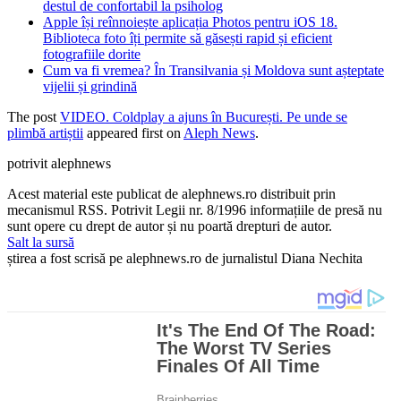
destul de confortabil la psiholog
Apple își reînnoiește aplicația Photos pentru iOS 18.
Biblioteca foto îți permite să găsești rapid și eficient
fotografiile dorite
Cum va fi vremea? În Transilvania și Moldova sunt așteptate
vijelii și grindină
The post
VIDEO. Coldplay a ajuns în București. Pe unde se
plimbă artiștii
appeared first on
Aleph News
.
potrivit alephnews
Acest material este publicat de alephnews.ro distribuit prin
mecanismul RSS. Potrivit Legii nr. 8/1996 informațiile de presă nu
sunt opere cu drept de autor și nu poartă drepturi de autor.
Salt la sursă
știrea a fost scrisă pe alephnews.ro de jurnalistul Diana Nechita