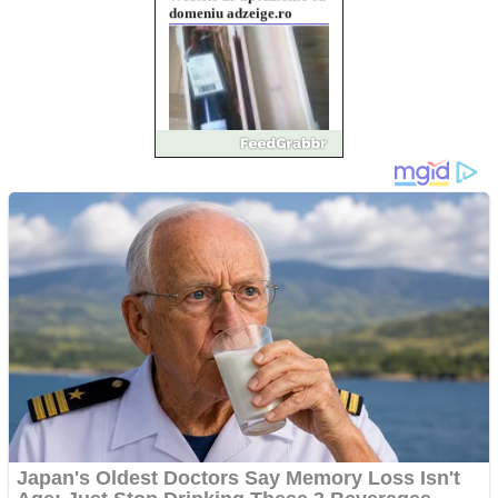
domeniu adzeige.ro
Vând sticlă cu vin din
1958 Murfatlar
Chardonnay
Împrumut si investitii