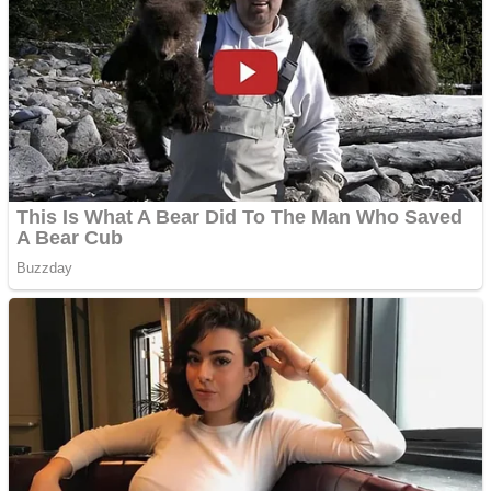
Anchetă incendiară la
Gherla, polițist acuzat de
abuz în serviciu
Covid-19: 755 de cazuri
noi în România
Răcitor de apă CW5000
pentru freze cu laser fără
metale
Răcitor de apă CW5000
pentru freze cu laser fără
metale