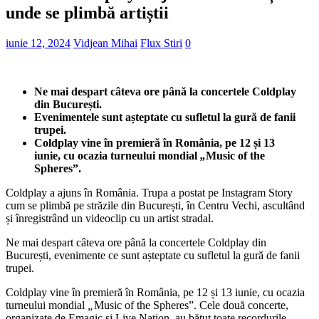
unde se plimbă artiștii
iunie 12, 2024
Vidjean Mihai
Flux Stiri
0
Ne mai despart câteva ore până la concertele Coldplay
din București.
Evenimentele sunt așteptate cu sufletul la gură de fanii
trupei.
Coldplay vine în premieră în România, pe 12 și 13
iunie, cu ocazia turneului mondial
„
Music of the
Spheres”.
Coldplay a ajuns în România. Trupa a postat pe Instagram Story
cum se plimbă pe străzile din București, în Centru Vechi, ascultând
și înregistrând un videoclip cu un artist stradal.
Ne mai despart câteva ore până la concertele Coldplay din
București, evenimente ce sunt așteptate cu sufletul la gură de fanii
trupei.
Coldplay vine în premieră în România, pe 12 și 13 iunie, cu ocazia
turneului mondial
„
Music of the Spheres”. Cele două concerte,
organizate de Emagic și Live Nation, au bătut toate recordurile,