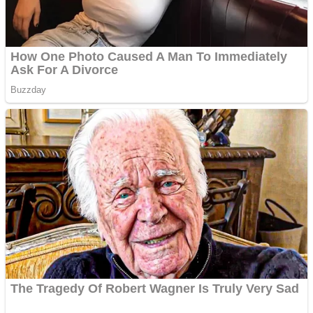
Cutit cositoare KUHN
Creez aplicatie
ANDROID pentru siteul
tau
Creez aplicatie