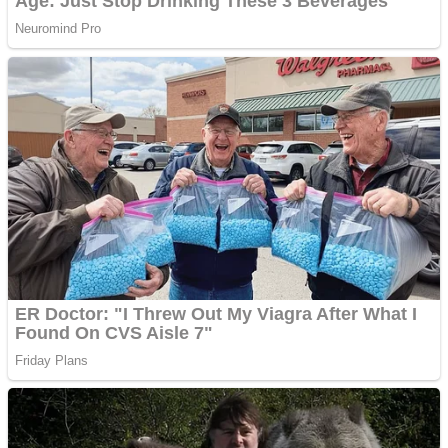
Ofera def între special
Vând domeniu+website
de publicitate de tip
Adsense
Pastorul Liviu Radu a
trecut la Domnul