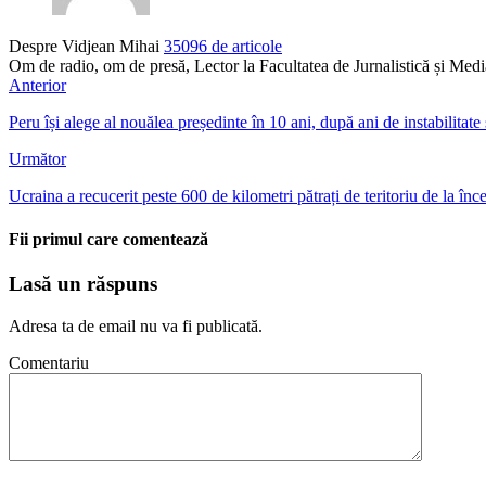
Despre Vidjean Mihai
35096 de articole
Om de radio, om de presă, Lector la Facultatea de Jurnalistică și Me
Anterior
Peru își alege al nouălea președinte în 10 ani, după ani de instabilitate
Următor
Ucraina a recucerit peste 600 de kilometri pătrați de teritoriu de la în
Fii primul care comentează
Lasă un răspuns
Adresa ta de email nu va fi publicată.
Comentariu