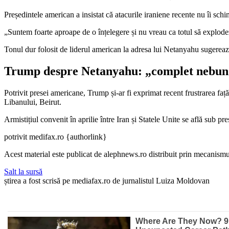
Președintele american a insistat că atacurile iraniene recente nu îi sch
„Suntem foarte aproape de o înțelegere și nu vreau ca totul să explode
Tonul dur folosit de liderul american la adresa lui Netanyahu sugerează o 
Trump despre Netanyahu: „complet nebun
Potrivit presei americane, Trump și-ar fi exprimat recent frustrarea față
Libanului, Beirut.
Armistițiul convenit în aprilie între Iran și Statele Unite se află sub p
potrivit medifax.ro {authorlink}
Acest material este publicat de alephnews.ro distribuit prin mecanismul
Salt la sursă
știrea a fost scrisă pe mediafax.ro de jurnalistul Luiza Moldovan