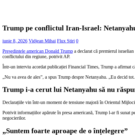
Trump pe conflictul Iran-Israel: Netanyahu
iunie 8, 2026
Vidjean Mihai
Flux Stiri
0
Președintele american Donald Trump
a declarat că premierul israelia
conflictului din regiune, potrivit AP.
Într-un interviu acordat publicației Financial Times, Trump a afirmat că 
„Nu va avea de ales”, a spus Trump despre Netanyahu. „Eu decid tot. E
Trump i-a cerut lui Netanyahu să nu răspu
Declarațiile vin într-un moment de tensiune majoră în Orientul Mijlociu
Potrivit informațiilor apărute în presa americană, Trump l-ar fi sunat 
negocierilor.
„Suntem foarte aproape de o înțelegere”