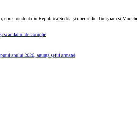
dia, corespondent din Republica Serbia și uneori din Timișoara și Munc
 și scandaluri de corupție
ceputul anului 2026, anunță șeful armatei