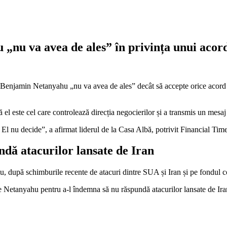
 „nu va avea de ales” în privința unui acord
n Benjamin Netanyahu „nu va avea de ales” decât să accepte orice acord p
el este cel care controlează direcția negocierilor și a transmis un mesaj 
l nu decide”, a afirmat liderul de la Casa Albă, potrivit Financial Time
ndă atacurilor lansate de Iran
, după schimburile recente de atacuri dintre SUA și Iran și pe fondul co
pe Netanyahu pentru a-l îndemna să nu răspundă atacurilor lansate de Iran