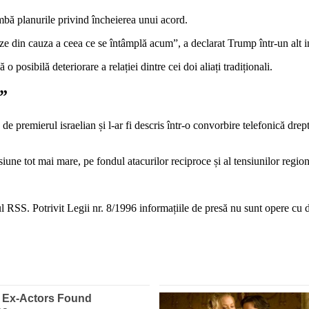
imbă planurile privind încheierea unui acord.
ze din cauza a ceea ce se întâmplă acum”, a declarat Trump într-un alt i
posibilă deteriorare a relației dintre cei doi aliați tradiționali.
”
 de premierul israelian și l-ar fi descris într-o convorbire telefonică dre
resiune tot mai mare, pe fondul atacurilor reciproce și al tensiunilor regi
 RSS. Potrivit Legii nr. 8/1996 informațiile de presă nu sunt opere cu dr