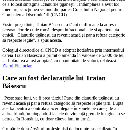
ce a folosit sintagma „clanurile ţigăneşti”. Întâmplarea a avut loc
miercuri, sancțiunea venind din partea Consiliului Naţional pentru
Combaterea Discriminării (CNCD).
Fostul președinte, Traian Băsescu, a făcut o afirmație la adresa
persoanelor de etnie romă, despre infracţionalitate și apartenența
etnică. „Clanurile ţigăneşti au revenit acasă şi par a refuza categoric
să respecte legile”, a spus acesta.
Colegiul directorilor al CNCD a adoptat hotărârea prin intermediul
căreia Traian Băsescu a primit o amendă în valoare de 5.000 de lei,
iar hotărârea a fost adoptată cu unanimitate de voturi, relatează
Ziarul Financiar.
Care au fost declarațiile lui Traian
Băsescu
„Peste şase luni, va fi prea târziu! Parte din clanurile ţigăneşti au
revenit acasă şi par a refuza categoric să respecte legile ţării. Lupta
acerbă pentru a controla afaceri ilegale în zonele pe care şi le-au
auto-atribuit, împingându-i la acte de violenţă greu de imaginat a se
petrece în România, cu doar câteva luni în urmă.
Grupările de spărgători profesionişti de locuinţe, specializate în