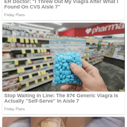
Ofera def între special
Vând domeniu+website
de publicitate de tip
Adsense
Pastorul Liviu Radu a
trecut la Domnul