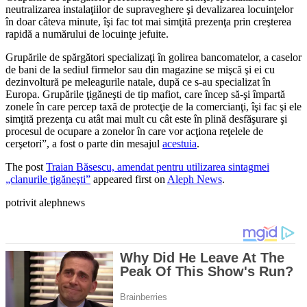
neutralizarea instalaţiilor de supraveghere şi devalizarea locuinţelor
în doar câteva minute, îşi fac tot mai simţită prezenţa prin creşterea
rapidă a numărului de locuinţe jefuite.
Grupările de spărgători specializaţi în golirea bancomatelor, a caselor
de bani de la sediul firmelor sau din magazine se mişcă şi ei cu
dezinvoltură pe meleagurile natale, după ce s-au specializat în
Europa. Grupările ţigăneşti de tip mafiot, care încep să-şi împartă
zonele în care percep taxă de protecţie de la comercianţi, îşi fac şi ele
simţită prezenţa cu atât mai mult cu cât este în plină desfăşurare şi
procesul de ocupare a zonelor în care vor acţiona reţelele de
cerşetori”, a fost o parte din mesajul
acestuia
.
The post
Traian Băsescu, amendat pentru utilizarea sintagmei
„clanurile ţigăneşti”
appeared first on
Aleph News
.
potrivit alephnews