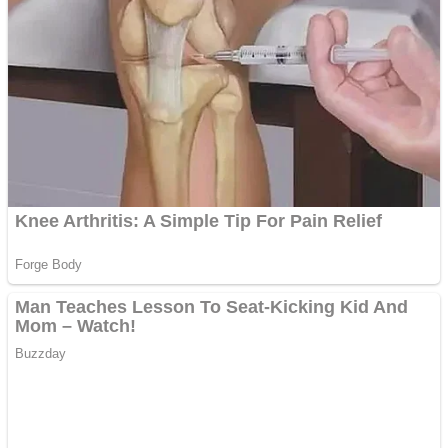
Anchetă incendiară la
Gherla, polițist acuzat de
abuz în serviciu
Covid-19: 755 de cazuri
noi în România
Răcitor de apă CW5000
pentru freze cu laser fără
metale
Răcitor de apă CW5000
pentru freze cu laser fără