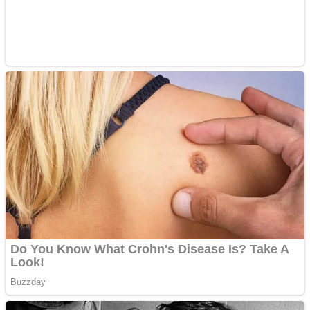
metale
Cutit cositoare KUHN
Creez aplicatie
ANDROID pentru siteul
tau