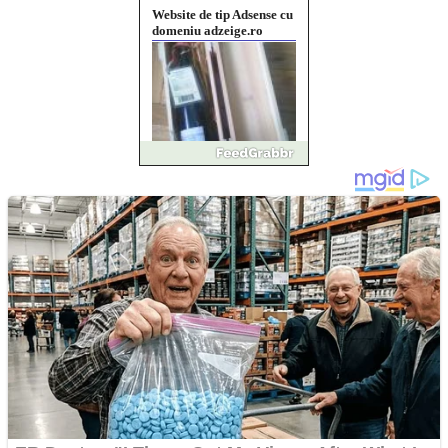
Website de tip Adsense cu
domeniu adzeige.ro
Vând sticlă cu vin din
1958 Murfatlar
Chardonnay
Împrumut si investitii