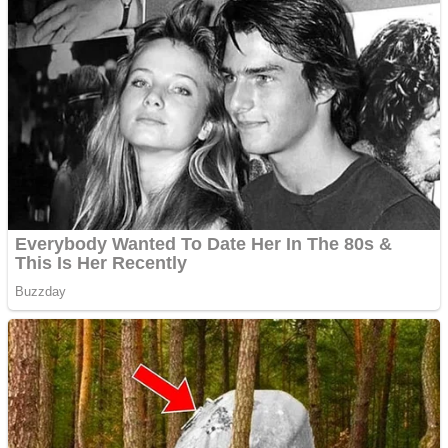
Creez aplicatie
ANDROID pentru siteul
tau
Anuntul tau apare in mai
multe ziare online
Apartamente 2 camere
Aplică acum pentru toate
tipurile de împrumuturi
și obține bani urgent!