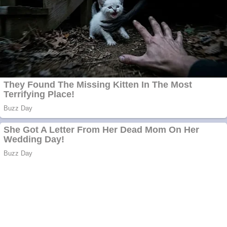
KUHN
Creez aplicatie
ANDROID pentru
siteul tau
Creez aplicatie
ANDROID pentru
siteul tau
Anuntul tau apare in
mai multe ziare