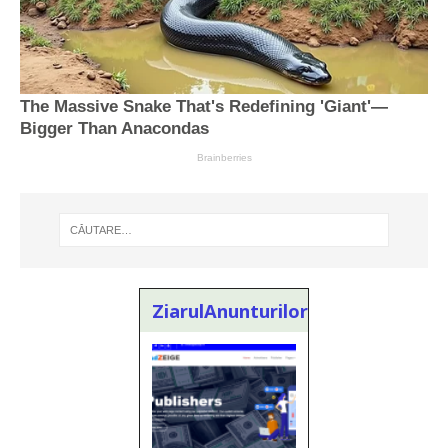
ZiarulAnunturilor.ro