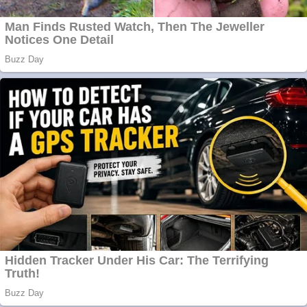
Pastorul Liviu Radu a
trecut la Domnul
Anchetă incendiară
la Gherla, polițist
acuzat de abuz în
serviciu
Covid-19: 755 de
cazuri noi în