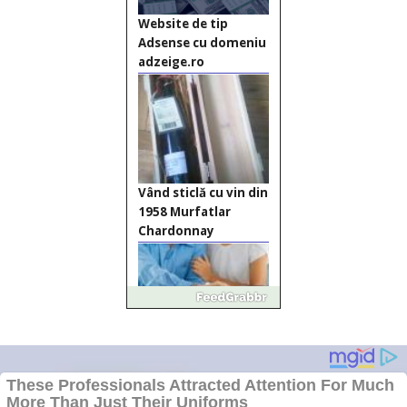
Website de tip
Adsense cu domeniu
adzeige.ro
Vând sticlă cu vin din
1958 Murfatlar
Chardonnay
Împrumut si
investitii