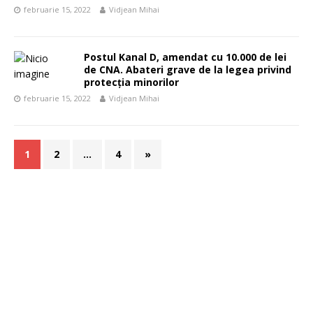
februarie 15, 2022
Vidjean Mihai
Postul Kanal D, amendat cu 10.000 de lei
de CNA. Abateri grave de la legea privind
protecţia minorilor
februarie 15, 2022
Vidjean Mihai
1
2
…
4
»