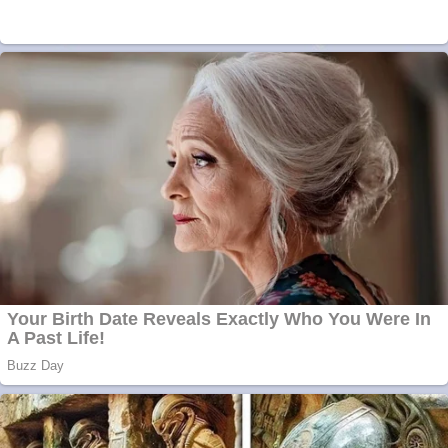
online
Apartamente 2
camere
Aplică acum pentru
toate tipurile de
împrumuturi și
obține bani urgent!