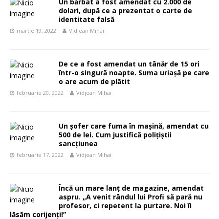
Un bărbat a fost amendat cu 2.000 de
dolari, după ce a prezentat o carte de
identitate falsă
martie 19, 2022
Vidjean Mihai
De ce a fost amendat un tânăr de 15 ori
într-o singură noapte. Suma uriașă pe care
o are acum de plătit
februarie 20, 2022
Vidjean Mihai
Un șofer care fuma în mașină, amendat cu
500 de lei. Cum justifică polițiștii
sancțiunea
februarie 17, 2022
Vidjean Mihai
Încă un mare lanț de magazine, amendat
aspru. „A venit rândul lui Profi să pară nu
profesor, ci repetent la purtare. Noi îi
lăsăm corijenţi!”