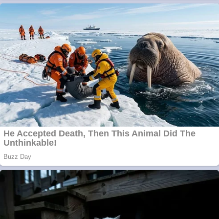
România
Răcitor de apă
CW5000 pentru
freze cu laser fără
metale
Răcitor de apă
CW5000 pentru
freze cu laser fără
metale
Cutit cositoare