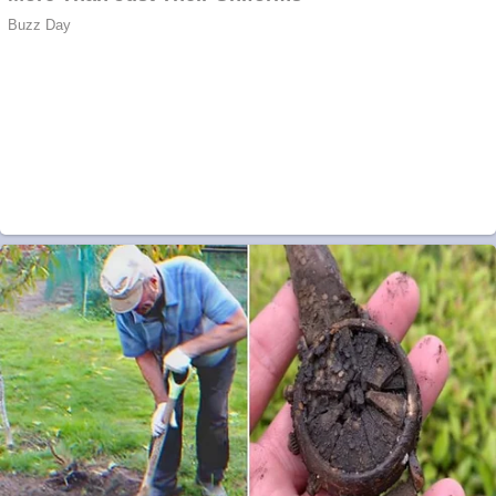
Ofera def între
special
Vând
domeniu+website de
publicitate de tip
Adsense