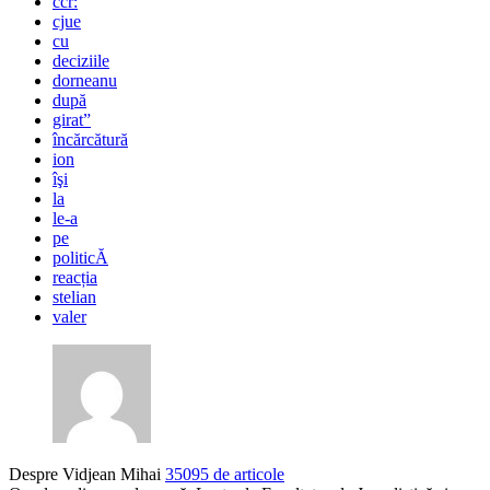
ccr:
cjue
cu
deciziile
dorneanu
după
girat”
încărcătură
ion
îşi
la
le-a
pe
politicĂ
reacția
stelian
valer
Despre Vidjean Mihai
35095 de articole