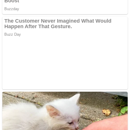
Cutit cositoare KUHN
Creez aplicatie
ANDROID pentru siteul
tau
Creez aplicatie
ANDROID pentru siteul
tau