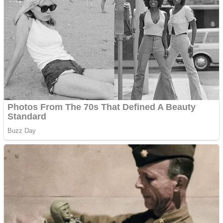
Vând domeniu+website
de publicitate de tip
Adsense
Pastorul Liviu Radu a
trecut la Domnul
Anchetă incendiară la