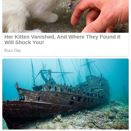
Anuntul tau apare in mai
multe ziare online
Apartamente 2 camere
Aplică acum pentru toate
tipurile de împrumuturi
și obține bani urgent!