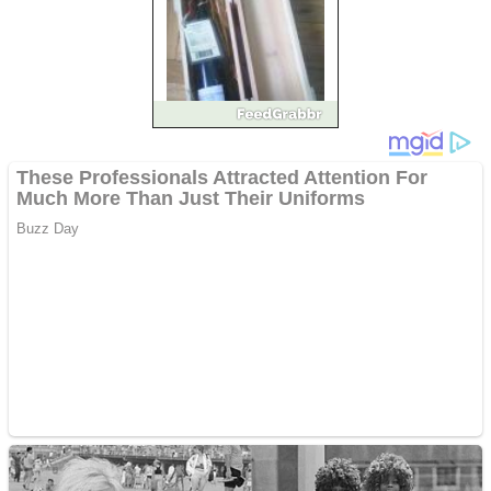
Vând sticlă cu vin din
1958 Murfatlar
Chardonnay
Împrumut si investitii
Ofera def între special