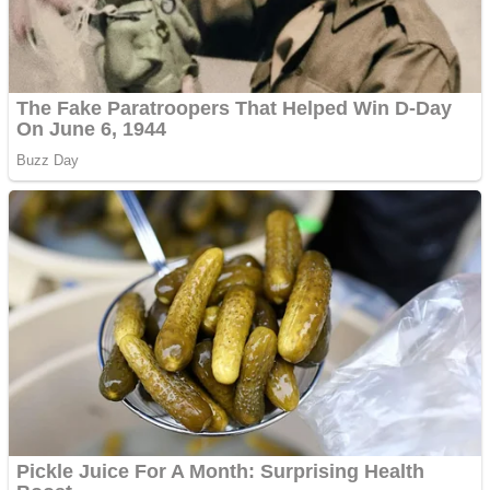
Gherla, polițist acuzat de
abuz în serviciu
Covid-19: 755 de cazuri
noi în România
Răcitor de apă CW5000
pentru freze cu laser fără
metale
Răcitor de apă CW5000
pentru freze cu laser fără
metale