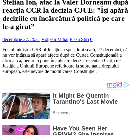
Stelian Ion, atac la Valer Dorneanu după
reacția CCR la decizia CJUE: ”Îşi apără
deciziile cu încărcătură politică pe care
le-a girat”
decembrie 27, 2021
Vidjean Mihai
Flash Stiri
0
Fostul ministru USR al Justiţiei a spus, luni seară, 27 decembri, că
nu vor întârzia să apară afecte după ce Curtea Constituţională a
afirmat că, pentru a pune în aplicare decizia recentă a Curţii de
Justiţie a Uniunii Europene referitoare la supremaţia dreptului
european, este nevoie de modificarea Constituţiei.