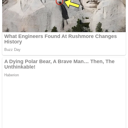
Covid-19: 755 de cazuri
noi în România
Răcitor de apă CW5000
pentru freze cu laser fără
metale
Răcitor de apă CW5000
pentru freze cu laser fără
metale
Cutit cositoare KUHN