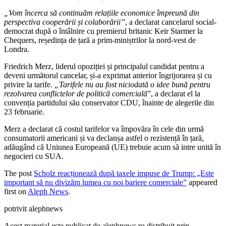
„Vom încerca să continuăm relațiile economice împreună din
perspectiva cooperării și colaborării”
, a declarat cancelarul social-
democrat după o întâlnire cu premierul britanic Keir Starmer la
Chequers, reședința de țară a prim-miniștrilor la nord-vest de
Londra.
Friedrich Merz, liderul opoziției și principalul candidat pentru a
deveni următorul cancelar, și-a exprimat anterior îngrijorarea și cu
privire la tarife.
„Tarifele nu au fost niciodată o idee bună pentru
rezolvarea conflictelor de politică comercială
”, a declarat el la
convenția partidului său conservator CDU, înainte de alegerile din
23 februarie.
Merz a declarat că costul tarifelor va împovăra în cele din urmă
consumatorii americani și va declanșa astfel o rezistență în țară,
adăugând că Uniunea Europeană (UE) trebuie acum să intre unită în
negocieri cu SUA.
The post
Scholz reacționează după taxele impuse de Trump: „Este
important să nu divizăm lumea cu noi bariere comerciale”
appeared
first on
Aleph News
.
potrivit alephnews
Acest material este publicat de alephnews.ro distribuit prin