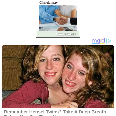
Chardonnay
Împrumut si investitii
Ofera def între special
Vând domeniu+website
de publicitate de tip