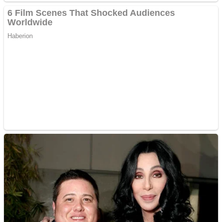
Creez aplicatie
ANDROID pentru siteul
tau
Creez aplicatie
ANDROID pentru siteul
tau
Anuntul tau apare in mai
multe ziare online