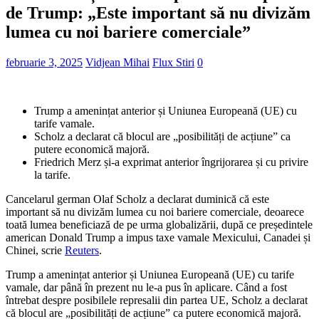
de Trump: „Este important să nu divizăm
lumea cu noi bariere comerciale”
februarie 3, 2025
Vidjean Mihai
Flux Stiri
0
Trump a amenințat anterior și Uniunea Europeană (UE) cu
tarife vamale.
Scholz a declarat că blocul are „posibilități de acțiune” ca
putere economică majoră.
Friedrich Merz și-a exprimat anterior îngrijorarea și cu privire
la tarife.
Cancelarul german Olaf Scholz a declarat duminică că este
important să nu divizăm lumea cu noi bariere comerciale, deoarece
toată lumea beneficiază de pe urma globalizării, după ce președintele
american Donald Trump a impus taxe vamale Mexicului, Canadei și
Chinei, scrie
Reuters
.
Trump a amenințat anterior și Uniunea Europeană (UE) cu tarife
vamale, dar până în prezent nu le-a pus în aplicare. Când a fost
întrebat despre posibilele represalii din partea UE, Scholz a declarat
că blocul are „posibilități de acțiune” ca putere economică majoră.