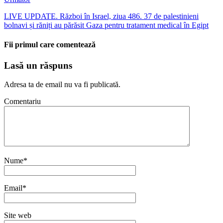
LIVE UPDATE. Război în Israel, ziua 486. 37 de palestinieni
bolnavi și răniți au părăsit Gaza pentru tratament medical în Egipt
Fii primul care comentează
Lasă un răspuns
Adresa ta de email nu va fi publicată.
Comentariu
Nume
*
Email
*
Site web