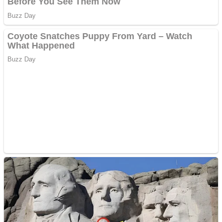
Adsense
Pastorul Liviu Radu a
trecut la Domnul
Anchetă incendiară la
Gherla, polițist acuzat de
abuz în serviciu