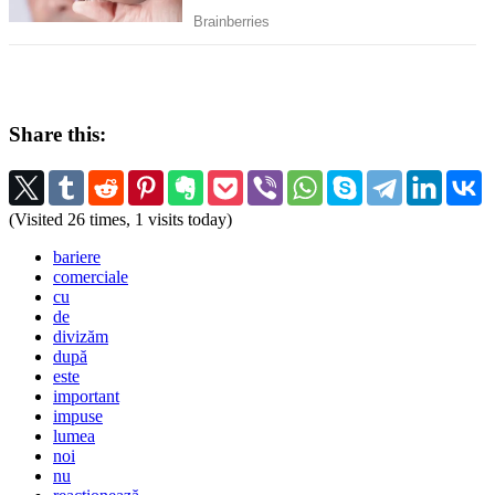
Share this:
(Visited 26 times, 1 visits today)
bariere
comerciale
cu
de
divizăm
după
este
important
impuse
lumea
noi
nu