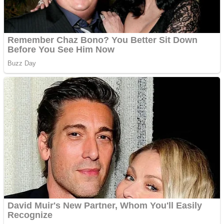
Apartamente 2 camere
Aplică acum pentru toate
tipurile de împrumuturi
și obține bani urgent!
Curatare canapele
Bucuresti. Curatare
profesionala