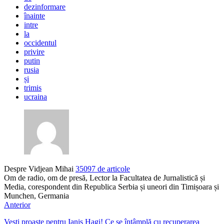
dezinformare
înainte
intre
la
occidentul
privire
putin
rusia
și
trimis
ucraina
Despre Vidjean Mihai
35097 de articole
Om de radio, om de presă, Lector la Facultatea de Jurnalistică și
Media, corespondent din Republica Serbia și uneori din Timișoara și
Munchen, Germania
Anterior
Vești proaste pentru Ianis Hagi! Ce se întâmplă cu recuperarea