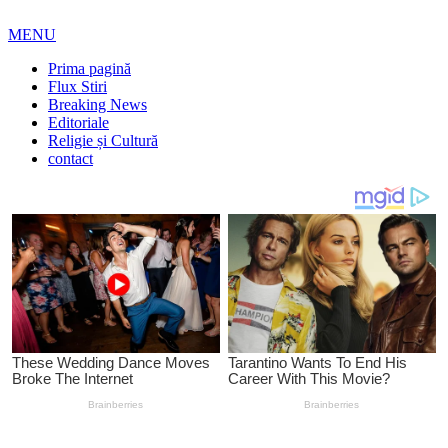
MENU
Prima pagină
Flux Stiri
Breaking News
Editoriale
Religie și Cultură
contact