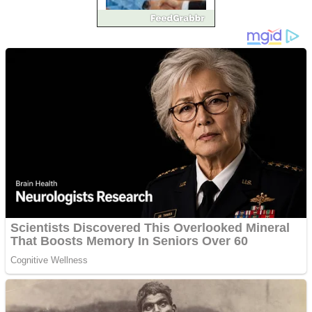
Împrumut si investitii
Ofera def între special
Vând domeniu+website
de publicitate de tip
Adsense