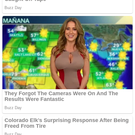
ANDROID pentru siteul
tau
Creez aplicatie
ANDROID pentru siteul
tau
Anuntul tau apare in mai
multe ziare online
Apartamente 2 camere