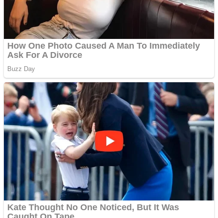
Răcitor de apă CW5000
pentru freze cu laser fără
metale
Cutit cositoare KUHN
Creez aplicatie