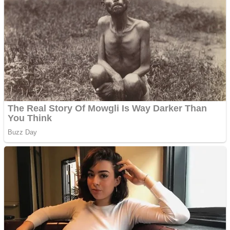
Pastorul Liviu Radu a
trecut la Domnul
Anchetă incendiară la
Gherla, polițist acuzat de
abuz în serviciu
Covid-19: 755 de cazuri
noi în România
Răcitor de apă CW5000
pentru freze cu laser fără
metale