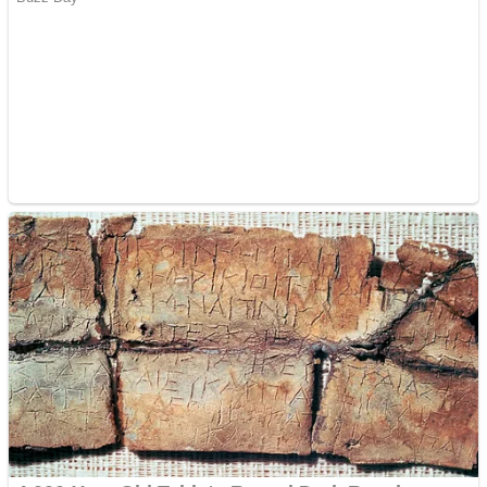
Aplică acum pentru toate
tipurile de împrumuturi
și obține bani urgent!
Curatare canapele
Bucuresti. Curatare
profesionala