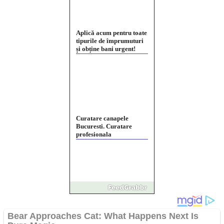
Curatare canapele
Bucuresti. Curatare
profesionala
Website de tip Adsense cu
domeniu adzeige.ro
Vând sticlă cu vin din
1958 Murfatlar
Chardonnay