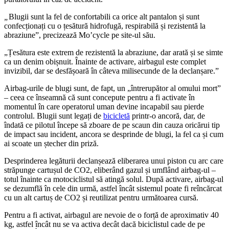
„
Blugii sunt la fel de confortabili ca orice alt pantalon și sunt
confecționați cu o țesătură hidrofugă, respirabilă și rezistentă la
abraziune”, precizează Mo’cycle pe site-ul său.
„Țesătura este extrem de rezistentă la abraziune, dar arată și se simte
ca un denim obișnuit. Înainte de activare, airbagul este complet
invizibil, dar se desfășoară în câteva milisecunde de la declanșare.”
Airbag-urile de blugi sunt, de fapt, un „întrerupător al omului mort”
– ceea ce înseamnă că sunt concepute pentru a fi activate în
momentul în care operatorul uman devine incapabil sau pierde
controlul. Blugii sunt legați de
bicicletă
printr-o ancoră, dar, de
îndată ce pilotul începe să zboare de pe scaun din cauza oricărui tip
de impact sau incident, ancora se desprinde de blugi, la fel ca și cum
ai scoate un ștecher din priză.
Desprinderea legăturii declanșează eliberarea unui piston cu arc care
străpunge cartușul de CO2, eliberând gazul și umflând airbag-ul –
totul înainte ca motociclistul să atingă solul. După activare, airbag-ul
se dezumflă în cele din urmă, astfel încât sistemul poate fi reîncărcat
cu un alt cartuș de CO2 și reutilizat pentru următoarea cursă.
Pentru a fi activat, airbagul are nevoie de o forță de aproximativ 40
kg, astfel încât nu se va activa decât dacă biciclistul cade de pe