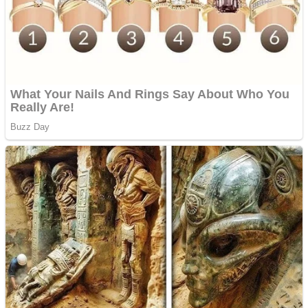
Creez aplicatie
ANDROID pentru siteul
tau
Creez aplicatie
ANDROID pentru siteul
tau
Anuntul tau apare in mai
multe ziare online
Apartamente 2 camere