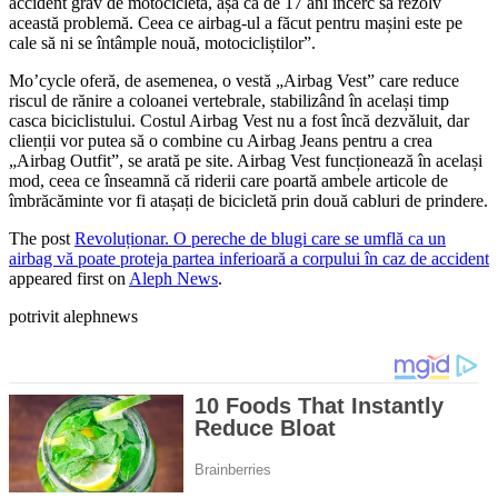
accident grav de motocicletă, așa că de 17 ani încerc să rezolv
această problemă. Ceea ce airbag-ul a făcut pentru mașini este pe
cale să ni se întâmple nouă, motocicliștilor”.
Mo’cycle oferă, de asemenea, o vestă „Airbag Vest” care reduce
riscul de rănire a coloanei vertebrale, stabilizând în același timp
casca biciclistului. Costul Airbag Vest nu a fost încă dezvăluit, dar
clienții vor putea să o combine cu Airbag Jeans pentru a crea
„Airbag Outfit”, se arată pe site. Airbag Vest funcționează în același
mod, ceea ce înseamnă că riderii care poartă ambele articole de
îmbrăcăminte vor fi atașați de bicicletă prin două cabluri de prindere.
The post
Revoluționar. O pereche de blugi care se umflă ca un
airbag vă poate proteja partea inferioară a corpului în caz de accident
appeared first on
Aleph News
.
potrivit alephnews