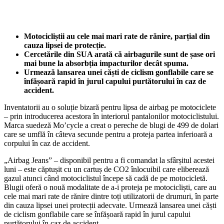
Motocicliștii au cele mai mari rate de rănire, parțial din
cauza lipsei de protecție.
Cercetările din SUA arată că airbagurile sunt de șase ori
mai bune la absorbția impacturilor decât spuma.
Urmează lansarea unei căști de ciclism gonflabile care se
înfășoară rapid în jurul capului purtătorului în caz de
accident.
Inventatorii au o soluție bizară pentru lipsa de airbag pe motociclete
– prin introducerea acestora în interiorul pantalonilor motociclistului.
Marca suedeză Mo’cycle a creat o pereche de blugi de 499 de dolari
care se umflă în câteva secunde pentru a proteja partea inferioară a
corpului în caz de accident.
„Airbag Jeans” – disponibil pentru a fi comandat la sfârșitul acestei
luni – este căptușit cu un cartuș de CO2 înlocuibil care eliberează
gazul atunci când motociclistul începe să cadă de pe motocicletă.
Blugii oferă o nouă modalitate de a-i proteja pe motocicliști, care au
cele mai mari rate de rănire dintre toți utilizatorii de drumuri, în parte
din cauza lipsei unei protecții adecvate. Urmează lansarea unei căști
de ciclism gonflabile care se înfășoară rapid în jurul capului
purtătorului în caz de accident.