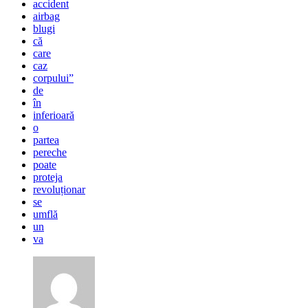
accident
airbag
blugi
că
care
caz
corpului”
de
în
inferioară
o
partea
pereche
poate
proteja
revoluționar
se
umflă
un
va