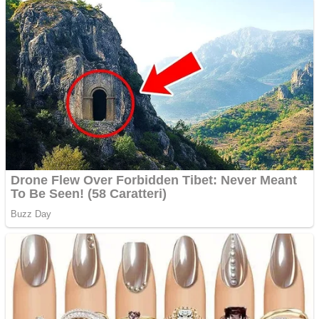
noi în România
Răcitor de apă CW5000
pentru freze cu laser fără
metale
Răcitor de apă CW5000
pentru freze cu laser fără
metale
Cutit cositoare KUHN