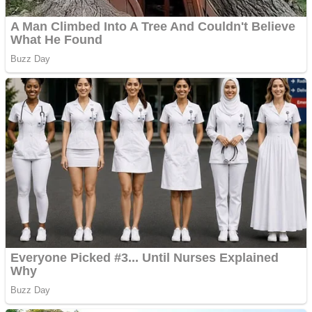
Pastorul Liviu Radu a
trecut la Domnul
Anchetă incendiară la
Gherla, polițist acuzat de
abuz în serviciu
Covid-19: 755 de cazuri