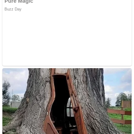
Împrumut si investitii
Ofera def între special
Vând domeniu+website
de publicitate de tip
Adsense