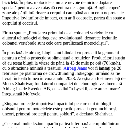
bicicletă. În plus, motocicleta nu are nevoie de nicio adaptare
specială pentru a avea atașată centura de siguranță. Blugii acoperă
zone ale părții inferioare a corpului care până acum erau neprotejate
împotriva loviturilor de impact, cum ar fi coapsele, partea din spate a
corpului și coccisul.
Firma spune: „Protejarea primului os al coloanei vertebrale cu
ajutorul tehnologiei airbag este revoluționară, deoarece leziunile
coloanei vertebrale sunt cele care paralizează motocicliștii”.
În plus față de airbag, blugii sunt blindați cu protecții la genunchi
pentru a oferi o protecție suplimentară a rotulelor. Producătorii susțin
că au testat blugii la viteze de până la 43 de mile pe oră (70 km/h),
cu o abraziune minimă a țesăturii.
Airbag Jeans
vor fi lansați pe 28
februarie pe platforma de crowdfunding Indiegogo, urmând să fie
livrați în toată lumea în vara anului 2023. Aceștia au fost inventați de
Moses Shahrivar, fondatorul companiei de tehnologie vestimentară
Airbag Inside Sweden AB, cu sediul în Lysekil, care are ca marcă
înregistrată Mo’cycle.
„Singura protecție împotriva impactului pe care o ai în blugii
obișnuiți pentru motociclete este practic protecția genunchilor și,
uneori, primești protecții pentru șolduri”, a declarat Shahrivar.
„Cele mai multe leziuni apar în partea inferioară a corpului într-un