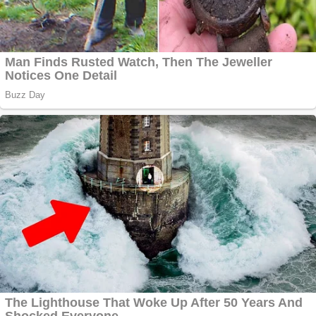
Răcitor de apă
CW5000 pentru
freze cu laser fără
metale
Cutit cositoare
KUHN
Creez aplicatie
ANDROID pentru