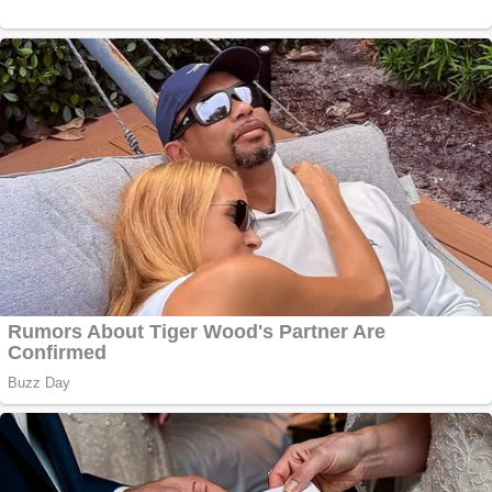
Vând
domeniu+website de
publicitate de tip
Adsense
Pastorul Liviu Radu a
trecut la Domnul