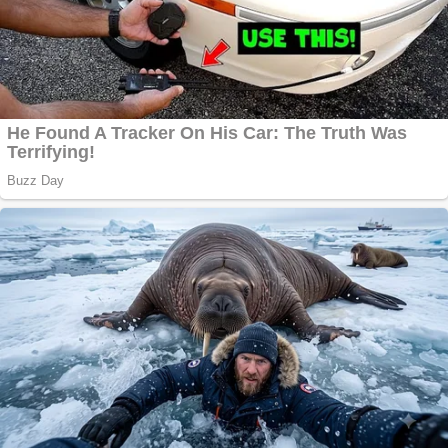
Aplică acum pentru
toate tipurile de
împrumuturi și
obține bani urgent!
Curatare canapele
Bucuresti. Curatare
profesionala