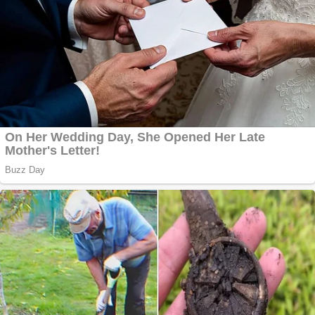
Anchetă incendiară
la Gherla, polițist
acuzat de abuz în
serviciu
Covid-19: 755 de
cazuri noi în
România
Răcitor de apă
CW5000 pentru
freze cu laser fără
metale