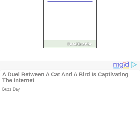
Vând sticlă cu vin din
1958 Murfatlar
Chardonnay
Împrumut si
investitii
Ofera def între
special