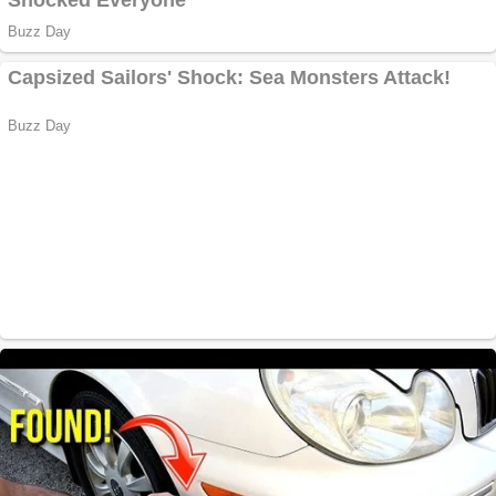
siteul tau
Creez aplicatie
ANDROID pentru
siteul tau
Anuntul tau apare in
mai multe ziare
online
Apartamente 2
camere