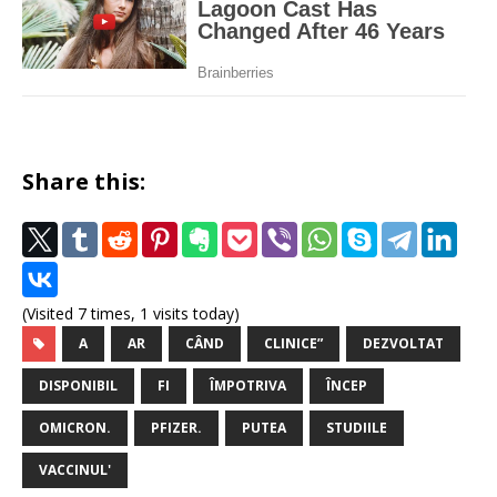
Share this:
(Visited 7 times, 1 visits today)
A
AR
CÂND
CLINICE”
DEZVOLTAT
DISPONIBIL
FI
ÎMPOTRIVA
ÎNCEP
OMICRON.
PFIZER.
PUTEA
STUDIILE
VACCINUL'