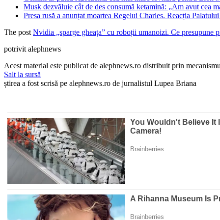
Musk dezvăluie cât de des consumă ketamină: „Am avut cea mai 
Presa rusă a anunțat moartea Regelui Charles. Reacția Palatul
The post
Nvidia „sparge gheața” cu roboții umanoizi. Ce presupune
potrivit alephnews
Acest material este publicat de alephnews.ro distribuit prin mecanismul
Salt la sursă
știrea a fost scrisă pe alephnews.ro de jurnalistul Lupea Briana