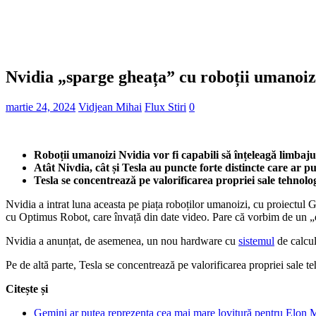
Nvidia „sparge gheața” cu roboții umano
martie 24, 2024
Vidjean Mihai
Flux Stiri
0
Roboții umanoizi Nvidia vor fi capabili să înțeleagă limba
Atât Nivdia, cât și Tesla au puncte forte distincte care ar 
Tesla se concentrează pe valorificarea propriei sale tehnolog
Nvidia a intrat luna aceasta pe piața roboților umanoizi, cu proiectul
cu Optimus Robot, care învață din date video. Pare că vorbim de un „du
Nvidia a anunțat, de asemenea, un nou hardware cu
sistemul
de calcul
Pe de altă parte, Tesla se concentrează pe valorificarea propriei sale te
Citește și
Gemini ar putea reprezenta cea mai mare lovitură pentru Elon 