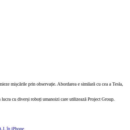
ieze mișcările prin observație. Abordarea e similară cu cea a Tesla,
 lucra cu diverși roboți umanoizi care utilizează Project Group.
.I. în iPhone