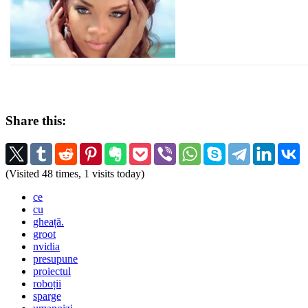
Share this:
(Visited 48 times, 1 visits today)
ce
cu
gheață.
groot
nvidia
presupune
proiectul
roboții
sparge