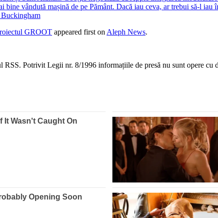
bine vândută mașină de pe Pământ. Dacă iau ceva, ar trebui să-l iau î
ui Buckingham
 proiectul GROOT
appeared first on
Aleph News
.
 RSS. Potrivit Legii nr. 8/1996 informațiile de presă nu sunt opere cu dr