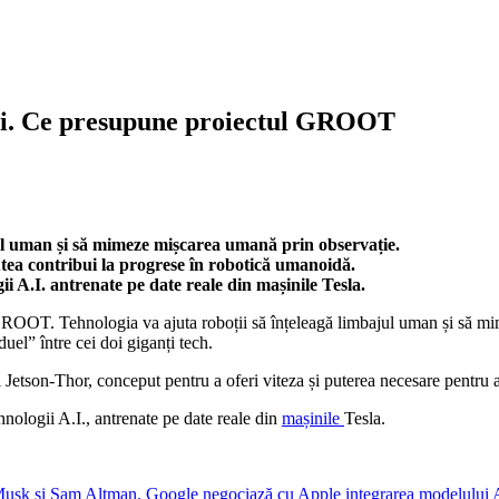
izi. Ce presupune proiectul GROOT
jul uman și să mimeze mișcarea umană prin observație.
putea contribui la progrese în robotică umanoidă.
ii A.I. antrenate pe date reale din mașinile Tesla.
 GROOT. Tehnologia va ajuta roboții să înțeleagă limbajul uman și să mim
el” între cei doi giganți tech.
 Jetson-Thor, conceput pentru a oferi viteza și puterea necesare pentru a
hnologii A.I., antrenate pe date reale din
mașinile
Tesla.
Musk și Sam Altman. Google negociază cu Apple integrarea modelului A