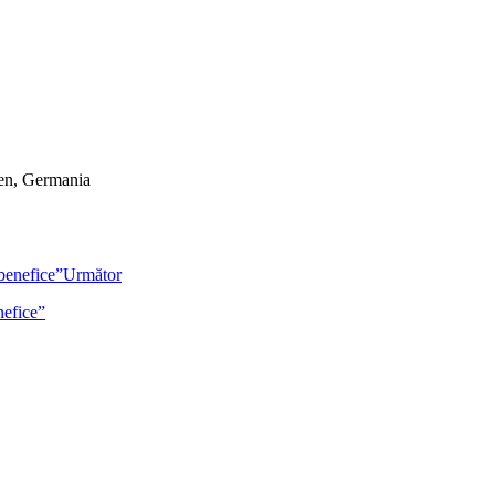
hen, Germania
Următor
nefice”