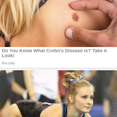
Creez aplicatie
ANDROID pentru
siteul tau
Anuntul tau apare in
mai multe ziare
online
Apartamente 2
camere