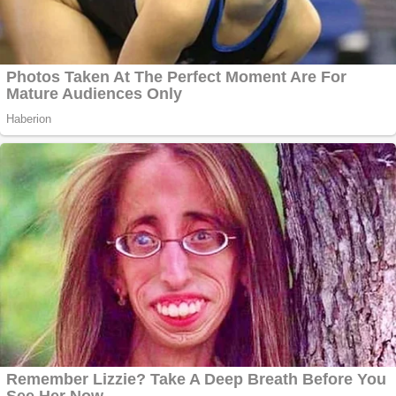
Aplică acum pentru
toate tipurile de
împrumuturi și
obține bani urgent!
Curatare canapele
Bucuresti. Curatare
profesionala