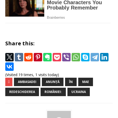
Share this:
(Visited 19 times, 1 visits today)
AMBASADEI
ANUNȚĂ
ÎN
MAE
REDESCHIDEREA
ROMÂNIEI:
UCRAINA