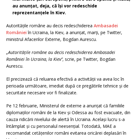
au anunţat, deja, că îşi vor redeschide
reprezentanţele în Kiev.
Autorităţile române au decis redeschiderea
Ambasadei
României
în Ucraina, la Kiev, a anunţat, marţi, pe Twitter,
ministrul Afacerilor Externe, Bogdan Aurescu.
„Autorităţile române au decis redeschiderea Ambasadei
României în Ucraina, la Kiev”,
scrie, pe Twitter, Bogdan
Aurescu.
El precizează că reluarea efectivă a activităţii va avea loc în
perioada următoare, imediat după ce pregătirile tehnice şi de
securitate necesare vor fi finalizate.
Pe 12 februarie, Ministerul de externe a anunțat că familiile
diplomaților români de la Kiev și Odessa au fost evacuate, din
cauza ridicării nivelului de alertă în Ucraina. Același lucru s-a
întâmplat și cu personalul neesențial. Totodată, MAE a
recomandat cetățenilor români evitarea oricărei deplasări în