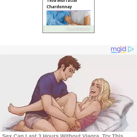
1958 Murfatlar
Chardonnay
Împrumut si
investitii
Ofera def între
special