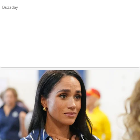
acuzat de abuz în
serviciu
Covid-19: 755 de
cazuri noi în
România
Răcitor de apă
CW5000 pentru
freze cu laser fără
metale