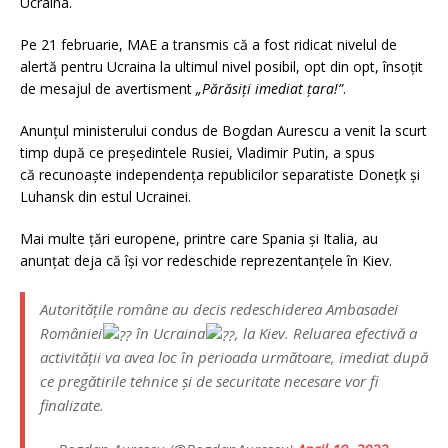
Ucraina.
Pe 21 februarie, MAE a transmis că a fost ridicat nivelul de
alertă pentru Ucraina la ultimul nivel posibil, opt din opt, însoțit
de mesajul de avertisment
„Părăsiți imediat țara!”
.
Anunțul ministerului condus de Bogdan Aurescu a venit la scurt
timp după ce preşedintele Rusiei, Vladimir Putin, a spus
că recunoaște independenţa republicilor separatiste Doneţk şi
Luhansk din estul Ucrainei.
Mai multe ţări europene, printre care Spania şi Italia, au
anunţat deja că îşi vor redeschide reprezentanţele în Kiev.
Autoritățile române au decis redeschiderea Ambasadei
României
în Ucraina
, la Kiev. Reluarea efectivă a
activității va avea loc în perioada următoare, imediat după
ce pregătirile tehnice și de securitate necesare vor fi
finalizate.