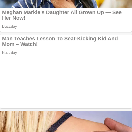
Răcitor de apă
CW5000 pentru
freze cu laser fără
metale
Cutit cositoare
KUHN
Creez aplicatie
ANDROID pentru
siteul tau