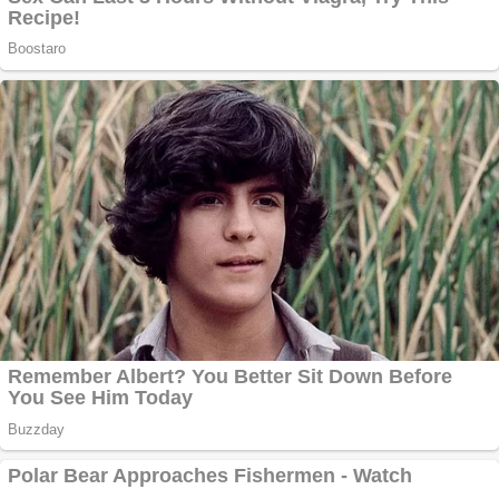
Vând
domeniu+website de
publicitate de tip
Adsense
Pastorul Liviu Radu a
trecut la Domnul
Anchetă incendiară
la Gherla, polițist