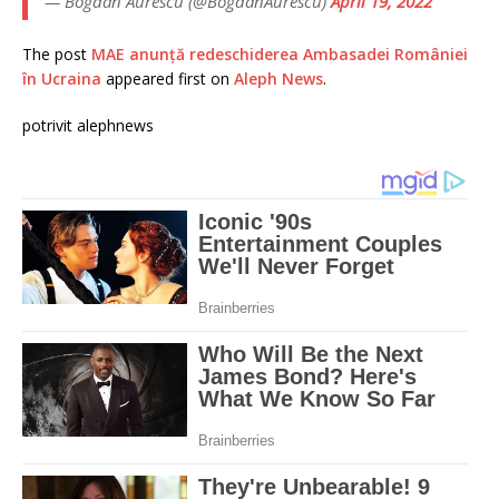
— Bogdan Aurescu (@BogdanAurescu)
April 19, 2022
The post
MAE anunţă redeschiderea Ambasadei României
în Ucraina
appeared first on
Aleph News
.
potrivit alephnews