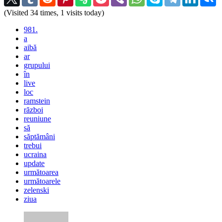
(Visited 34 times, 1 visits today)
981.
a
aibă
ar
grupului
în
live
loc
ramstein
război
reuniune
să
săptămâni
trebui
ucraina
update
următoarea
următoarele
zelenski
ziua