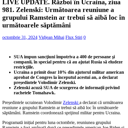
LIVE UPDATE. Război în Ucraina, ziua
981. Zelenski: Următoarea reuniune a
grupului Ramstein ar trebui să aibă loc în
următoarele săptămâni
octombrie 31, 2024
Vidjean Mihai
Flux Stiri
0
SUA impun sancţiuni împotriva a 400 de persoane şi
companii, în special pentru că au ajutat Rusia să eludeze
restricţiile.
Ucraina a primit doar 10% din ajutorul militar american
aprobat de Congres la începutul acestui an, a declarat
președintele Volodimir Zelenski.
Zelenski acuză SUA de scurgerea de informații privind
rachetele Tomahawk.
Președintele ucrainean Volodimir
Zelenski
a declarat că următoarea
reuniune a grupului Ramstein ar trebui să aibă loc în următoarele
săptămâni. Ramstein coordonează sprijinul militar pentru Ucraina.
Programată inițial pentru luna octombrie, reuniunea grupului
Ramstein a fost amânată după ce președintele american Joe Biden și-