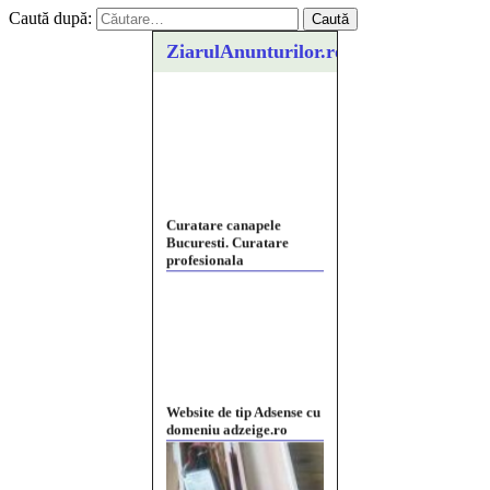
Caută după:
ZiarulAnunturilor.ro
Curatare canapele
Bucuresti. Curatare
profesionala
Website de tip Adsense cu
domeniu adzeige.ro