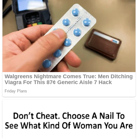
Vând domeniu+website
de publicitate de tip
Adsense
Pastorul Liviu Radu a
trecut la Domnul
Anchetă incendiară la
Gherla, polițist acuzat de
abuz în serviciu