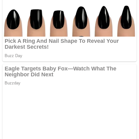
Covid-19: 755 de cazuri
noi în România
Răcitor de apă CW5000
pentru freze cu laser fără
metale
Răcitor de apă CW5000
pentru freze cu laser fără
metale