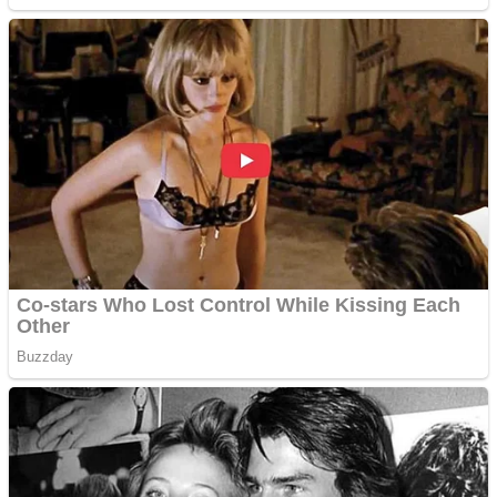
Cutit cositoare KUHN
Creez aplicatie
ANDROID pentru siteul
tau
Creez aplicatie
ANDROID pentru siteul
tau
Anuntul tau apare in mai
multe ziare online