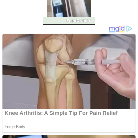
Vând sticlă cu vin din
1958 Murfatlar
Chardonnay
Împrumut si investitii
Ofera def între special