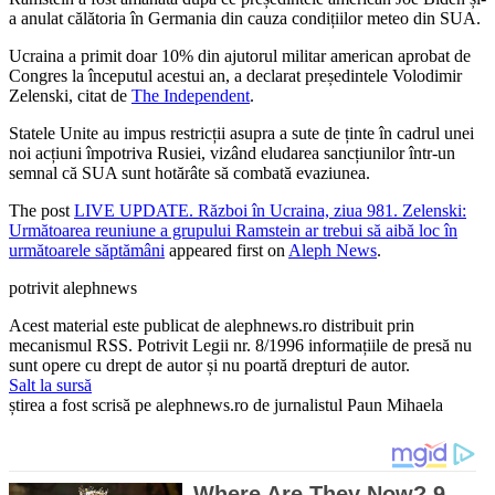
a anulat călătoria în Germania din cauza condițiilor meteo din SUA.
Ucraina a primit doar 10% din ajutorul militar american aprobat de
Congres la începutul acestui an, a declarat președintele Volodimir
Zelenski, citat de
The Independent
.
Statele Unite au impus restricții asupra a sute de ținte în cadrul unei
noi acțiuni împotriva Rusiei, vizând eludarea sancțiunilor într-un
semnal că SUA sunt hotărâte să combată evaziunea.
The post
LIVE UPDATE. Război în Ucraina, ziua 981. Zelenski:
Următoarea reuniune a grupului Ramstein ar trebui să aibă loc în
următoarele săptămâni
appeared first on
Aleph News
.
potrivit alephnews
Acest material este publicat de alephnews.ro distribuit prin
mecanismul RSS. Potrivit Legii nr. 8/1996 informațiile de presă nu
sunt opere cu drept de autor și nu poartă drepturi de autor.
Salt la sursă
știrea a fost scrisă pe alephnews.ro de jurnalistul Paun Mihaela