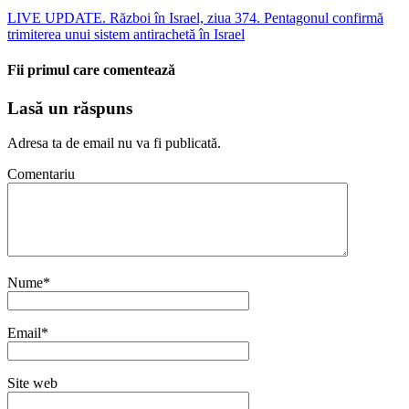
LIVE UPDATE. Război în Israel, ziua 374. Pentagonul confirmă
trimiterea unui sistem antirachetă în Israel
Fii primul care comentează
Lasă un răspuns
Adresa ta de email nu va fi publicată.
Comentariu
Nume
*
Email
*
Site web