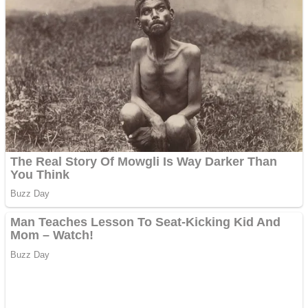
Pastorul Liviu Radu a
trecut la Domnul
Anchetă incendiară la
Gherla, polițist acuzat de
abuz în serviciu
Covid-19: 755 de cazuri
noi în România
Răcitor de apă CW5000
pentru freze cu laser fără