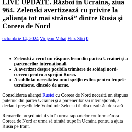
LIVE UPDATE. Război în Ucraina, ziua
964. Zelenski avertizează cu privire la
„alianţa tot mai strânsă” dintre Rusia şi
Coreea de Nord
octombrie 14, 2024
Vidjean Mihai
Flux Stiri
0
Zelenski a cerut un răspuns ferm din partea Ucrainei și a
partenerilor internaționali.
A avertizat despre posibila trimitere de soldați nord-
coreeni pentru a sprijini Rusia.
A subliniat necesitatea unui sprijin extins pentru trupele
ucrainene, dincolo de arme.
Consolidarea alianţei
Rusiei
cu Coreea de Nord necesită un răspuns
puternic din partea Ucrainei şi a partenerilor săi internaţionali, a
declarat preşedintele Volodimir Zelenski în discursul său de seară.
Remarcile preşedintelui vin în urma rapoartelor conform cărora
Coreea de Nord ar urma să trimită trupe în Ucraina pentru a ajuta
Rusia pe front.