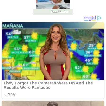
Împrumut si investitii
Ofera def între special
Vând domeniu+website
de publicitate de tip
Adsense