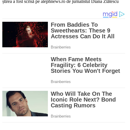
știrea a fost scrisă pe alephnews.ro de jurnalistul Diana Zlătescu