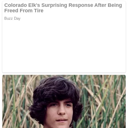
Creez aplicatie
ANDROID pentru siteul
tau
Creez aplicatie
ANDROID pentru siteul
tau
Anuntul tau apare in mai
multe ziare online
Apartamente 2 camere