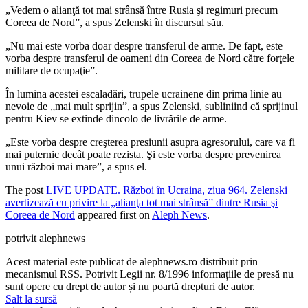
„Vedem o alianţă tot mai strânsă între Rusia şi regimuri precum
Coreea de Nord”, a spus Zelenski în discursul său.
„Nu mai este vorba doar despre transferul de arme. De fapt, este
vorba despre transferul de oameni din Coreea de Nord către forţele
militare de ocupaţie”.
În lumina acestei escaladări, trupele ucrainene din prima linie au
nevoie de „mai mult sprijin”, a spus Zelenski, subliniind că sprijinul
pentru Kiev se extinde dincolo de livrările de arme.
„Este vorba despre creşterea presiunii asupra agresorului, care va fi
mai puternic decât poate rezista. Şi este vorba despre prevenirea
unui război mai mare”, a spus el.
The post
LIVE UPDATE. Război în Ucraina, ziua 964. Zelenski
avertizează cu privire la „alianţa tot mai strânsă” dintre Rusia şi
Coreea de Nord
appeared first on
Aleph News
.
potrivit alephnews
Acest material este publicat de alephnews.ro distribuit prin
mecanismul RSS. Potrivit Legii nr. 8/1996 informațiile de presă nu
sunt opere cu drept de autor și nu poartă drepturi de autor.
Salt la sursă