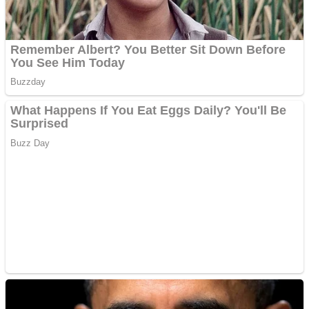
Aplică acum pentru toate
tipurile de împrumuturi
și obține bani urgent!
Curatare canapele
Bucuresti. Curatare
profesionala