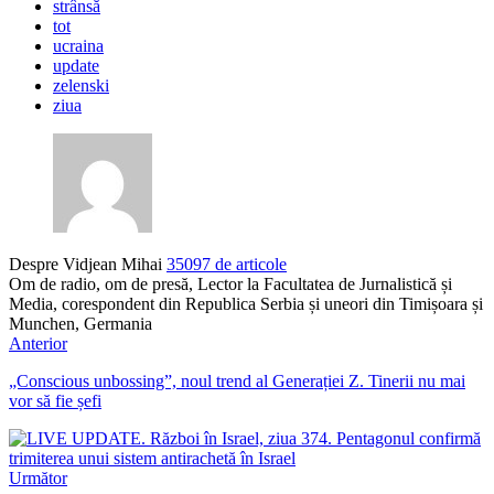
strânsă
tot
ucraina
update
zelenski
ziua
Despre Vidjean Mihai
35097 de articole
Om de radio, om de presă, Lector la Facultatea de Jurnalistică și
Media, corespondent din Republica Serbia și uneori din Timișoara și
Munchen, Germania
Anterior
„Conscious unbossing”, noul trend al Generației Z. Tinerii nu mai
vor să fie șefi
Următor