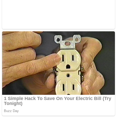
metale
Răcitor de apă CW5000
pentru freze cu laser fără
metale
Cutit cositoare KUHN