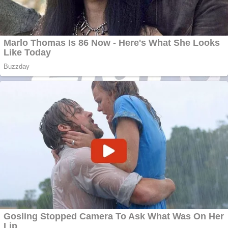
Aplică acum pentru
toate tipurile de
împrumuturi și
obține bani urgent!
Curatare canapele
Bucuresti. Curatare
profesionala