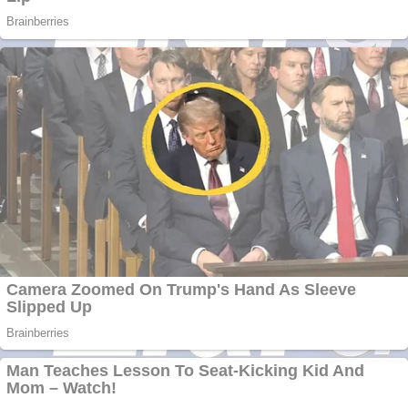
Website de tip
Adsense cu domeniu
adzeige.ro
Vând sticlă cu vin din
1958 Murfatlar
Chardonnay
Împrumut si
investitii