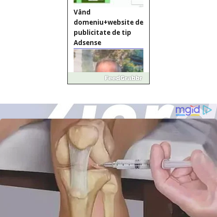
Vând
domeniu+website de
publicitate de tip
Adsense
Pastorul Liviu Radu a
trecut la Domnul
Anchetă incendiară
la Gherla, polițist
acuzat de abuz în