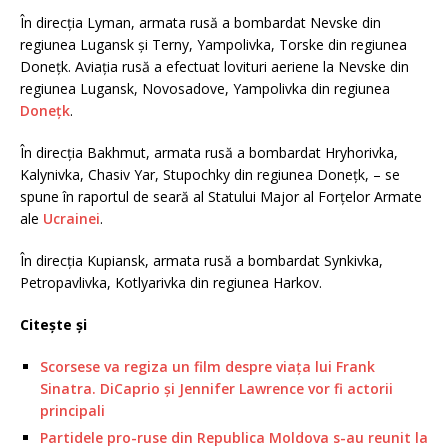
În direcția Lyman, armata rusă a bombardat Nevske din
regiunea Lugansk și Terny, Yampolivka, Torske din regiunea
Donețk. Aviația rusă a efectuat lovituri aeriene la Nevske din
regiunea Lugansk, Novosadove, Yampolivka din regiunea
Donețk
.
În direcția Bakhmut, armata rusă a bombardat Hryhorivka,
Kalynivka, Chasiv Yar, Stupochky din regiunea Donețk, – se
spune în raportul de seară al Statului Major al Forțelor Armate
ale
Ucrainei
.
În direcția Kupiansk, armata rusă a bombardat Synkivka,
Petropavlivka, Kotlyarivka din regiunea Harkov.
Citește și
Scorsese va regiza un film despre viața lui Frank
Sinatra. DiCaprio și Jennifer Lawrence vor fi actorii
principali
Partidele pro-ruse din Republica Moldova s-au reunit la