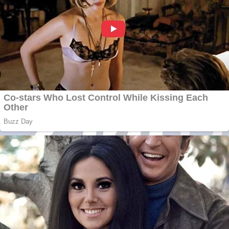
Creez aplicatie
ANDROID pentru
siteul tau
Anuntul tau apare in
mai multe ziare
online
Apartamente 2
camere