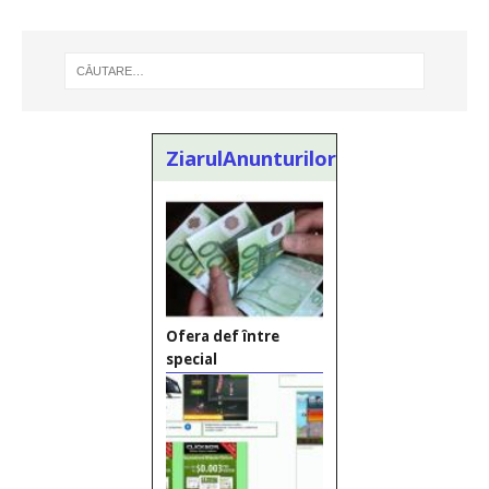
ZiarulAnunturilor.ro
Ofera def între
special