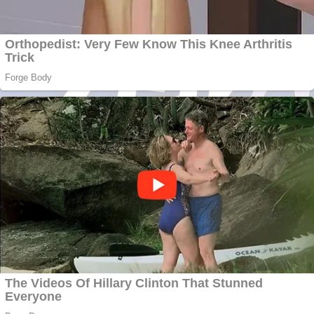
serviciu
Covid-19: 755 de
cazuri noi în
România
Răcitor de apă
CW5000 pentru
freze cu laser fără
metale
Răcitor de apă