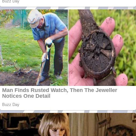
CW5000 pentru
freze cu laser fără
metale
Cutit cositoare
KUHN
Creez aplicatie
ANDROID pentru
siteul tau