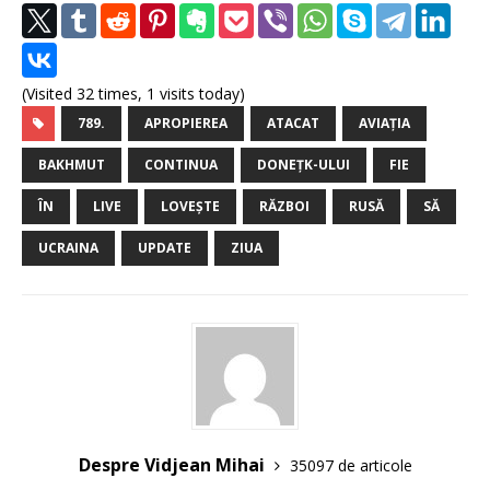
(Visited 32 times, 1 visits today)
789.
APROPIEREA
ATACAT
AVIAŢIA
BAKHMUT
CONTINUA
DONEȚK-ULUI
FIE
ÎN
LIVE
LOVEȘTE
RĂZBOI
RUSĂ
SĂ
UCRAINA
UPDATE
ZIUA
Despre Vidjean Mihai
35097 de articole