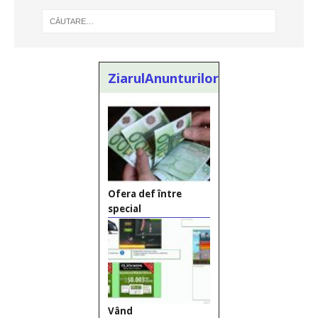
ZiarulAnunturilor.ro
Ofera def între
special
Vând