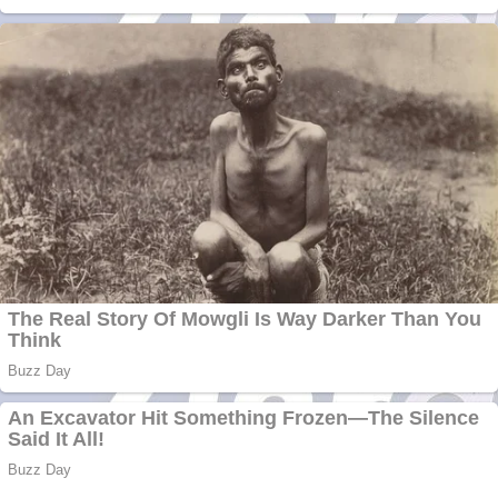
Covid-19: 755 de
cazuri noi în
România
Răcitor de apă
CW5000 pentru
freze cu laser fără
metale
Răcitor de apă
CW5000 pentru
freze cu laser fără