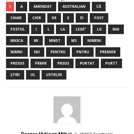
A
AMENDAT
AUSTRALIAN
CĂ
CHIAR
CHIR
DE
E
EI
FOST
FOSTUL
I
L
LA
LEGE”
LG
MAI
MASCA
MI
MNDT
MS
NIMENI
NIMNI:
NU
PENTRU
PNTRU
PREMIER
PRESUS
PRMIR
PRSUS
PURTAT
PURTT
ȘTIRI
UL
USTRLIN