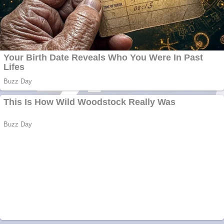
adzeige.ro
Vând sticlă cu vin din
1958 Murfatlar
Chardonnay
Împrumut si
investitii