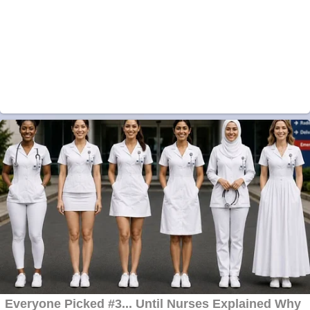
metale
Cutit cositoare
KUHN
Creez aplicatie
ANDROID pentru
siteul tau