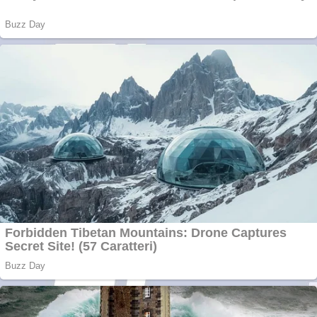
Creez aplicatie
ANDROID pentru
siteul tau
Anuntul tau apare in
mai multe ziare
online
Apartamente 2
camere