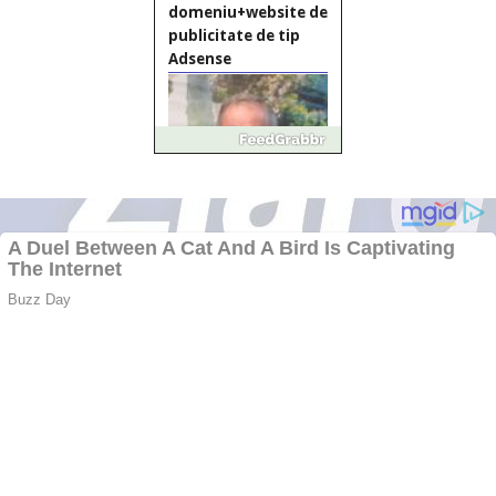
domeniu+website de
publicitate de tip
Adsense
Pastorul Liviu Radu a
trecut la Domnul
Anchetă incendiară
la Gherla, polițist
acuzat de abuz în
serviciu