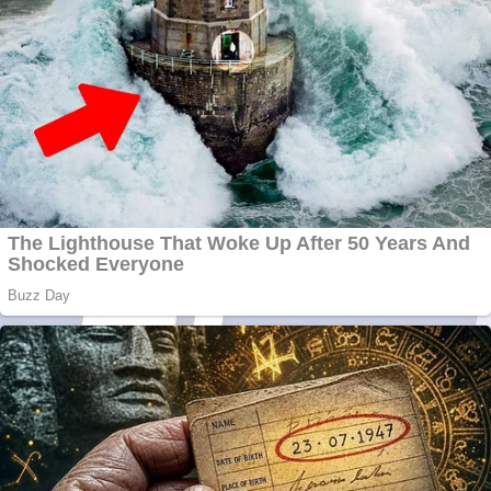
Aplică acum pentru
toate tipurile de
împrumuturi și
obține bani urgent!
Curatare canapele
Bucuresti. Curatare
profesionala
Website de tip
Adsense cu domeniu