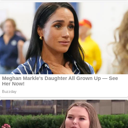
Curatare canapele
Bucuresti. Curatare
profesionala
Website de tip
Adsense cu domeniu
adzeige.ro