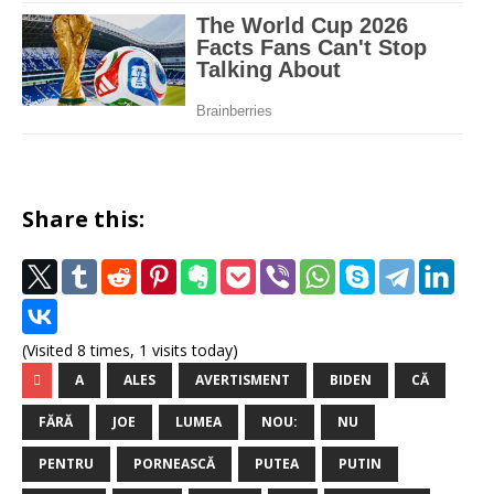
Share this:
(Visited 8 times, 1 visits today)
A
ALES
AVERTISMENT
BIDEN
CĂ
FĂRĂ
JOE
LUMEA
NOU:
NU
PENTRU
PORNEASCĂ
PUTEA
PUTIN