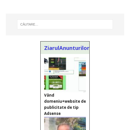
ZiarulAnunturilor.ro
Vând
domeniu+website de
publicitate de tip
Adsense