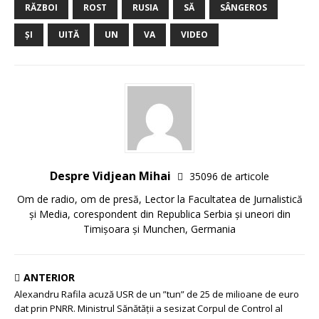
RĂZBOI
ROST
RUSIA
SĂ
SÂNGEROS
ȘI
UITĂ
UN
VA
VIDEO
Despre Vidjean Mihai
35096 de articole
Om de radio, om de presă, Lector la Facultatea de Jurnalistică
și Media, corespondent din Republica Serbia și uneori din
Timișoara și Munchen, Germania
ANTERIOR
Alexandru Rafila acuză USR de un ”tun” de 25 de milioane de euro
dat prin PNRR. Ministrul Sănătății a sesizat Corpul de Control al