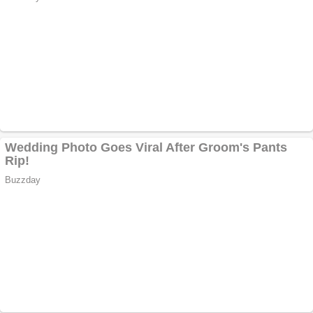
Anuntul tau apare in
mai multe ziare
online
Apartamente 2
camere
Aplică acum pentru
toate tipurile de
împrumuturi și
obține bani urgent!