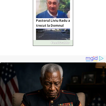
Pastorul Liviu Radu a
trecut la Domnul
Anchetă incendiară
la Gherla, polițist
acuzat de abuz în
serviciu