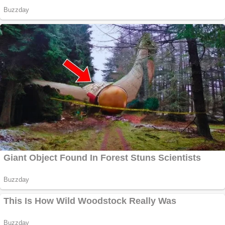
Cutit cositoare
KUHN
Creez aplicatie
ANDROID pentru
siteul tau
Creez aplicatie
ANDROID pentru
siteul tau