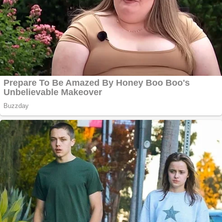
Vând sticlă cu vin din
1958 Murfatlar
Chardonnay
Împrumut si
investitii
Ofera def între
special