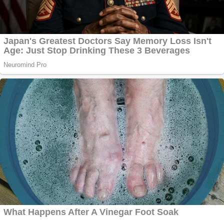
Covid-19: 755 de
cazuri noi în
România
Răcitor de apă
CW5000 pentru
freze cu laser fără
metale
Răcitor de apă
CW5000 pentru
freze cu laser fără
metale