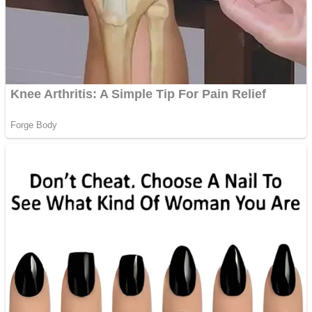
Gherla, polițist acuzat de
abuz în serviciu
Covid-19: 755 de cazuri
noi în România
Răcitor de apă CW5000
pentru freze cu laser fără
metale
Răcitor de apă CW5000
pentru freze cu laser fără
metale