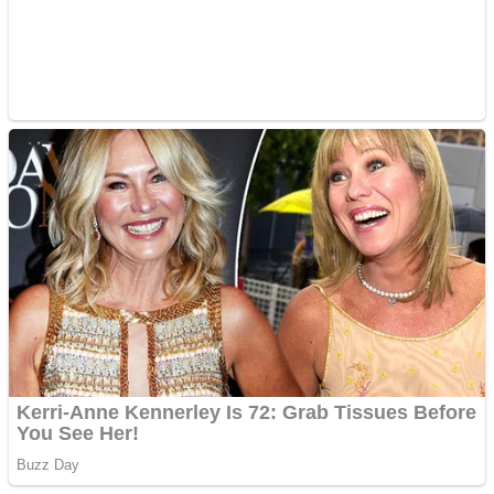
Curatare canapele
Bucuresti. Curatare
profesionala
Website de tip Adsense cu
domeniu adzeige.ro
Vând sticlă cu vin din
1958 Murfatlar
Chardonnay