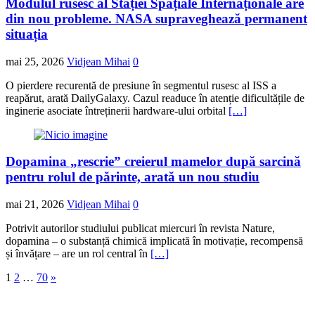
Modulul rusesc al Stației Spațiale Internaționale are
din nou probleme. NASA supraveghează permanent
situația
mai 25, 2026
Vidjean Mihai
0
O pierdere recurentă de presiune în segmentul rusesc al ISS a
reapărut, arată DailyGalaxy. Cazul readuce în atenție dificultățile de
inginerie asociate întreținerii hardware-ului orbital
[…]
Dopamina „rescrie” creierul mamelor după sarcină
pentru rolul de părinte, arată un nou studiu
mai 21, 2026
Vidjean Mihai
0
Potrivit autorilor studiului publicat miercuri în revista Nature,
dopamina – o substanță chimică implicată în motivație, recompensă
și învățare – are un rol central în
[…]
Navigare
1
2
…
70
»
în