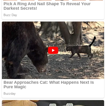
Cutit cositoare KUHN
Creez aplicatie
ANDROID pentru siteul
tau
Creez aplicatie
ANDROID pentru siteul
tau