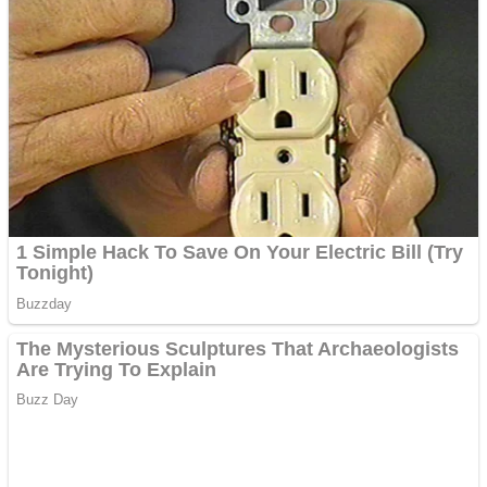
Anuntul tau apare in mai
multe ziare online
Apartamente 2 camere
Aplică acum pentru toate
tipurile de împrumuturi
și obține bani urgent!