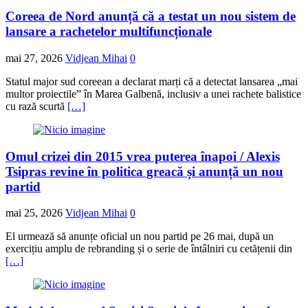
Coreea de Nord anunță că a testat un nou sistem de
lansare a rachetelor multifuncționale
mai 27, 2026
Vidjean Mihai
0
Statul major sud coreean a declarat marți că a detectat lansarea „mai
multor proiectile” în Marea Galbenă, inclusiv a unei rachete balistice
cu rază scurtă
[…]
Omul crizei din 2015 vrea puterea înapoi / Alexis
Tsipras revine în politica greacă și anunță un nou
partid
mai 25, 2026
Vidjean Mihai
0
El urmează să anunțe oficial un nou partid pe 26 mai, după un
exercițiu amplu de rebranding și o serie de întâlniri cu cetățenii din
[…]