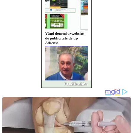
Vând domeniu+website
de publicitate de tip
Adsense
Pastorul Liviu Radu a
trecut la Domnul
Anchetă incendiară la