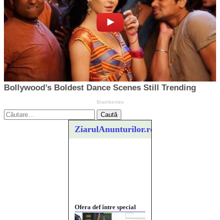
Caută
după:
ZiarulAnunturilor.ro
Ofera def între special