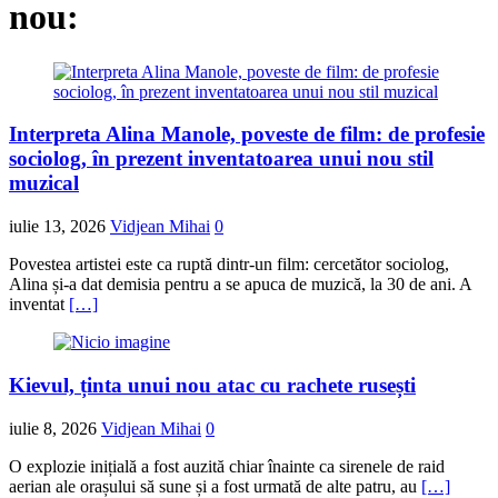
nou:
Interpreta Alina Manole, poveste de film: de profesie
sociolog, în prezent inventatoarea unui nou stil
muzical
iulie 13, 2026
Vidjean Mihai
0
Povestea artistei este ca ruptă dintr-un film: cercetător sociolog,
Alina și-a dat demisia pentru a se apuca de muzică, la 30 de ani. A
inventat
[…]
Kievul, ținta unui nou atac cu rachete rusești
iulie 8, 2026
Vidjean Mihai
0
O explozie inițială a fost auzită chiar înainte ca sirenele de raid
aerian ale orașului să sune și a fost urmată de alte patru, au
[…]