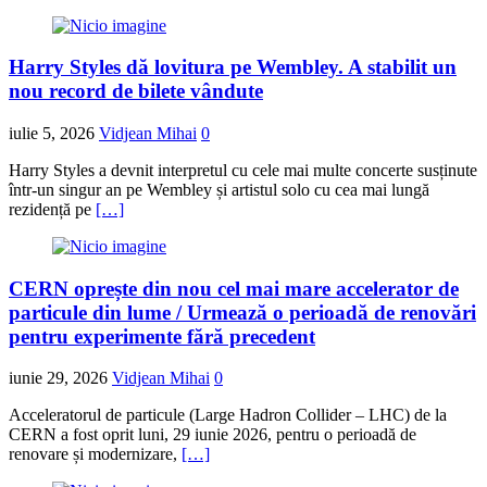
Harry Styles dă lovitura pe Wembley. A stabilit un
nou record de bilete vândute
iulie 5, 2026
Vidjean Mihai
0
Harry Styles a devnit interpretul cu cele mai multe concerte susținute
într-un singur an pe Wembley și artistul solo cu cea mai lungă
rezidență pe
[…]
CERN oprește din nou cel mai mare accelerator de
particule din lume / Urmează o perioadă de renovări
pentru experimente fără precedent
iunie 29, 2026
Vidjean Mihai
0
Acceleratorul de particule (Large Hadron Collider – LHC) de la
CERN a fost oprit luni, 29 iunie 2026, pentru o perioadă de
renovare și modernizare,
[…]