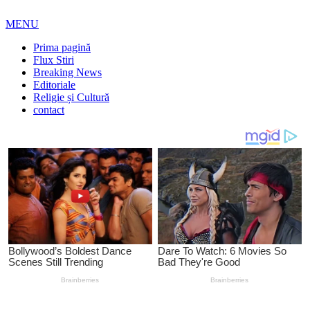
MENU
Prima pagină
Flux Stiri
Breaking News
Editoriale
Religie și Cultură
contact