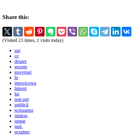
Share this:
(Visited 23 times, 1 visits today)
aur
ce
despre
george
guvernul
în
interzicerea
liderul
lui
psd-pnl
publică
scrisoarea
simion,
spune
țară.
ucrainei