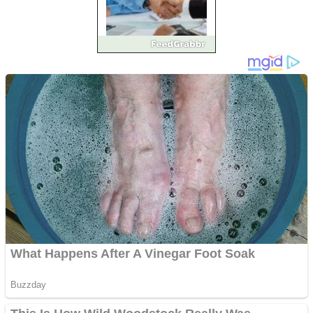
Împrumut si investitii
Ofera def între special
Vând domeniu+website
de publicitate de tip
Adsense