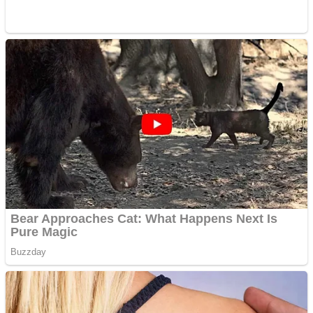
pentru freze cu laser fără
metale
Răcitor de apă CW5000
pentru freze cu laser fără
metale
Cutit cositoare KUHN