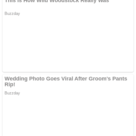
Pastorul Liviu Radu a
trecut la Domnul
Anchetă incendiară la
Gherla, polițist acuzat de
abuz în serviciu
Covid-19: 755 de cazuri
noi în România
Răcitor de apă CW5000