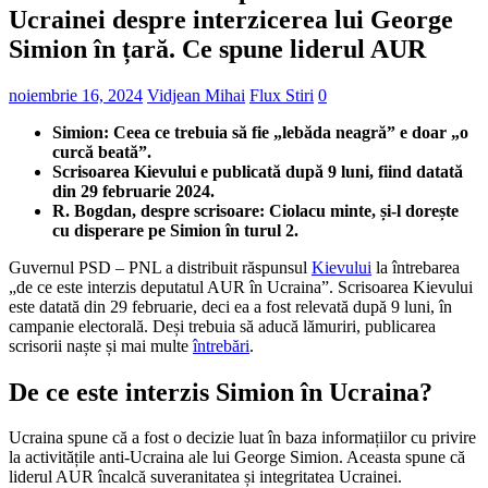
Ucrainei despre interzicerea lui George
Simion în țară. Ce spune liderul AUR
noiembrie 16, 2024
Vidjean Mihai
Flux Stiri
0
Simion: Ceea ce trebuia să fie „lebăda neagră” e doar „o
curcă beată”.
Scrisoarea Kievului e publicată după 9 luni, fiind datată
din 29 februarie 2024.
R. Bogdan, despre scrisoare: Ciolacu minte, și-l dorește
cu disperare pe Simion în turul 2.
Guvernul PSD – PNL a distribuit răspunsul
Kievului
la întrebarea
„de ce este interzis deputatul AUR în Ucraina”. Scrisoarea Kievului
este datată din 29 februarie, deci ea a fost relevată după 9 luni, în
campanie electorală. Deși trebuia să aducă lămuriri, publicarea
scrisorii naște și mai multe
întrebări
.
De ce este interzis Simion în Ucraina?
Ucraina spune că a fost o decizie luat în baza informațiilor cu privire
la activitățile anti-Ucraina ale lui George Simion. Aceasta spune că
liderul AUR încalcă suveranitatea și integritatea Ucrainei.