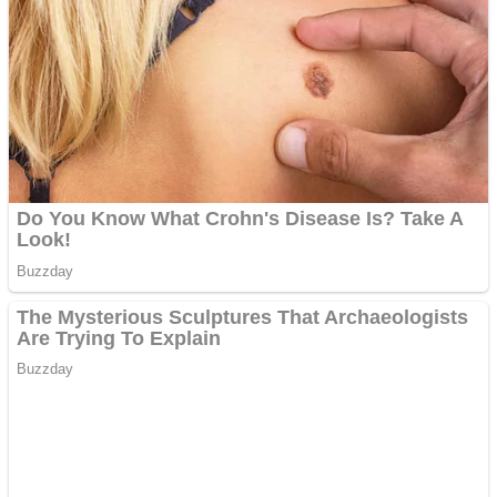
Creez aplicatie
ANDROID pentru siteul
tau
Creez aplicatie
ANDROID pentru siteul
tau
Anuntul tau apare in mai
multe ziare online
Apartamente 2 camere