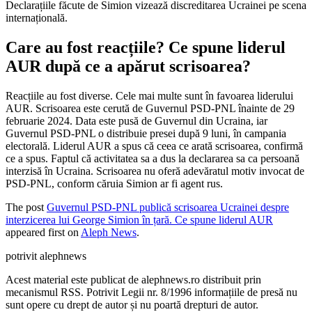
Declarațiile făcute de Simion vizează discreditarea Ucrainei pe scena
internațională.
Care au fost reacțiile? Ce spune liderul
AUR după ce a apărut scrisoarea?
Reacțiile au fost diverse. Cele mai multe sunt în favoarea liderului
AUR. Scrisoarea este cerută de Guvernul PSD-PNL înainte de 29
februarie 2024. Data este pusă de Guvernul din Ucraina, iar
Guvernul PSD-PNL o distribuie presei după 9 luni, în campania
electorală. Liderul AUR a spus că ceea ce arată scrisoarea, confirmă
ce a spus. Faptul că activitatea sa a dus la declararea sa ca persoană
interzisă în Ucraina. Scrisoarea nu oferă adevăratul motiv invocat de
PSD-PNL, conform căruia Simion ar fi agent rus.
The post
Guvernul PSD-PNL publică scrisoarea Ucrainei despre
interzicerea lui George Simion în țară. Ce spune liderul AUR
appeared first on
Aleph News
.
potrivit alephnews
Acest material este publicat de alephnews.ro distribuit prin
mecanismul RSS. Potrivit Legii nr. 8/1996 informațiile de presă nu
sunt opere cu drept de autor și nu poartă drepturi de autor.