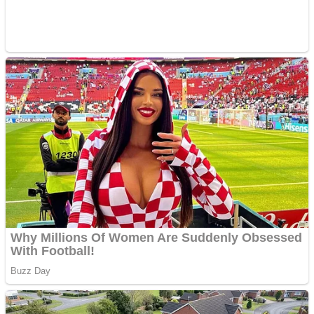
Aplică acum pentru toate
tipurile de împrumuturi
și obține bani urgent!
Curatare canapele
Bucuresti. Curatare
profesionala