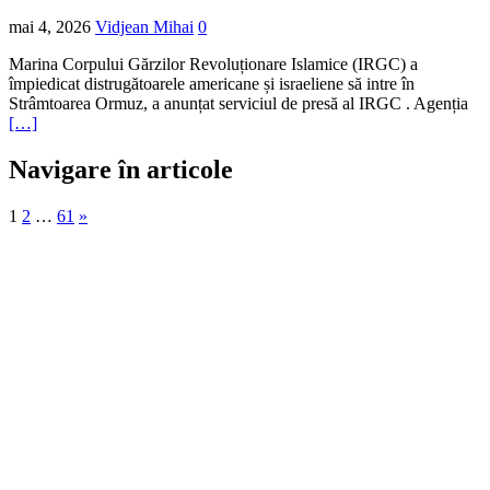
mai 4, 2026
Vidjean Mihai
0
Marina Corpului Gărzilor Revoluționare Islamice (IRGC) a
împiedicat distrugătoarele americane și israeliene să intre în
Strâmtoarea Ormuz, a anunțat serviciul de presă al IRGC . Agenția
[…]
Navigare în articole
1
2
…
61
»