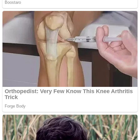
Anchetă incendiară la
Gherla, polițist acuzat de
abuz în serviciu
Covid-19: 755 de cazuri
noi în România
Răcitor de apă CW5000
pentru freze cu laser fără
metale