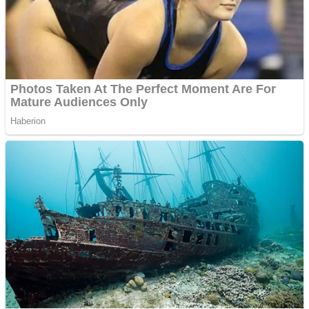
tipurile de împrumuturi
și obține bani urgent!
Curatare canapele
Bucuresti. Curatare
profesionala
Website de tip Adsense cu
domeniu adzeige.ro