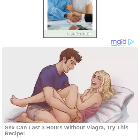
Ofera def între special
Vând domeniu+website
de publicitate de tip
Adsense
Pastorul Liviu Radu a
trecut la Domnul