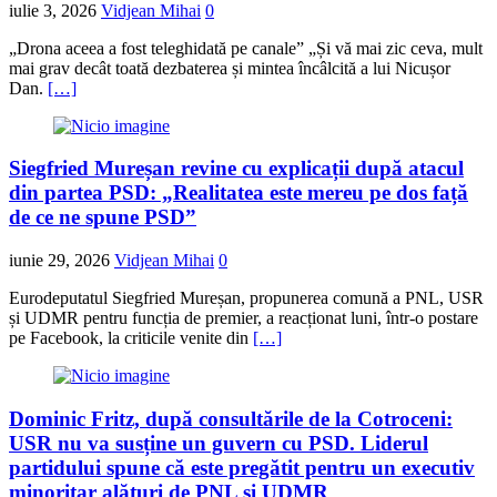
iulie 3, 2026
Vidjean Mihai
0
„Drona aceea a fost teleghidată pe canale” „Și vă mai zic ceva, mult
mai grav decât toată dezbaterea și mintea încâlcită a lui Nicușor
Dan.
[…]
Siegfried Mureșan revine cu explicații după atacul
din partea PSD: „Realitatea este mereu pe dos față
de ce ne spune PSD”
iunie 29, 2026
Vidjean Mihai
0
Eurodeputatul Siegfried Mureșan, propunerea comună a PNL, USR
și UDMR pentru funcția de premier, a reacționat luni, într-o postare
pe Facebook, la criticile venite din
[…]
Dominic Fritz, după consultările de la Cotroceni:
USR nu va susține un guvern cu PSD. Liderul
partidului spune că este pregătit pentru un executiv
minoritar alături de PNL și UDMR