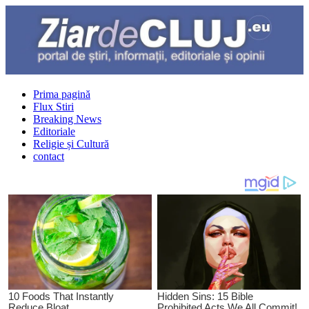
Prima pagină
Flux Stiri
Breaking News
Editoriale
Religie și Cultură
contact