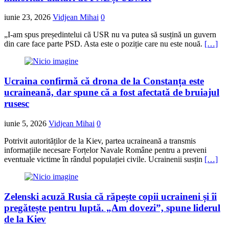
iunie 23, 2026
Vidjean Mihai
0
„I-am spus președintelui că USR nu va putea să susțină un guvern
din care face parte PSD. Asta este o poziție care nu este nouă.
[…]
Ucraina confirmă că drona de la Constanța este
ucraineană, dar spune că a fost afectată de bruiajul
rusesc
iunie 5, 2026
Vidjean Mihai
0
Potrivit autorităților de la Kiev, partea ucraineană a transmis
informațiile necesare Forțelor Navale Române pentru a preveni
eventuale victime în rândul populației civile. Ucrainenii susțin
[…]
Zelenski acuză Rusia că răpește copii ucraineni și îi
pregătește pentru luptă. „Am dovezi”, spune liderul
de la Kiev