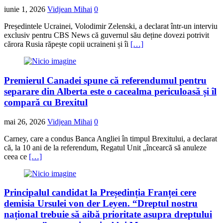
iunie 1, 2026
Vidjean Mihai
0
Președintele Ucrainei, Volodimir Zelenski, a declarat într-un interviu
exclusiv pentru CBS News că guvernul său deține dovezi potrivit
cărora Rusia răpește copii ucraineni și îi
[…]
Premierul Canadei spune că referendumul pentru
separare din Alberta este o cacealma periculoasă și îl
compară cu Brexitul
mai 26, 2026
Vidjean Mihai
0
Carney, care a condus Banca Angliei în timpul Brexitului, a declarat
că, la 10 ani de la referendum, Regatul Unit „încearcă să anuleze
ceea ce
[…]
Principalul candidat la Președinția Franței cere
demisia Ursulei von der Leyen. “Dreptul nostru
național trebuie să aibă prioritate asupra dreptului