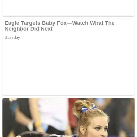
Creez aplicatie
ANDROID pentru siteul
tau
Anuntul tau apare in mai
multe ziare online
Apartamente 2 camere
Aplică acum pentru toate