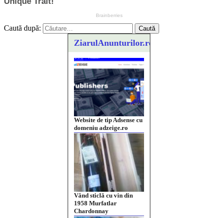
Caută după:
ZiarulAnunturilor.ro
Vând sticlă cu vin din
1958 Murfatlar
Chardonnay
Împrumut si investitii