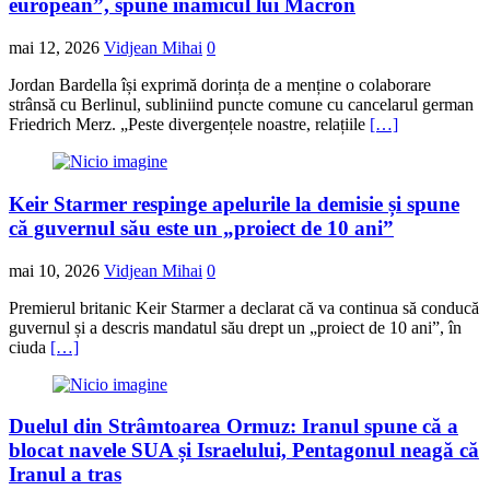
european”, spune inamicul lui Macron
mai 12, 2026
Vidjean Mihai
0
Jordan Bardella își exprimă dorința de a menține o colaborare
strânsă cu Berlinul, subliniind puncte comune cu cancelarul german
Friedrich Merz. „Peste divergențele noastre, relațiile
[…]
Keir Starmer respinge apelurile la demisie și spune
că guvernul său este un „proiect de 10 ani”
mai 10, 2026
Vidjean Mihai
0
Premierul britanic Keir Starmer a declarat că va continua să conducă
guvernul și a descris mandatul său drept un „proiect de 10 ani”, în
ciuda
[…]
Duelul din Strâmtoarea Ormuz: Iranul spune că a
blocat navele SUA și Israelului, Pentagonul neagă că
Iranul a tras