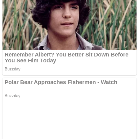
Răcitor de apă CW5000
pentru freze cu laser fără
metale
Cutit cositoare KUHN
Creez aplicatie
ANDROID pentru siteul
tau