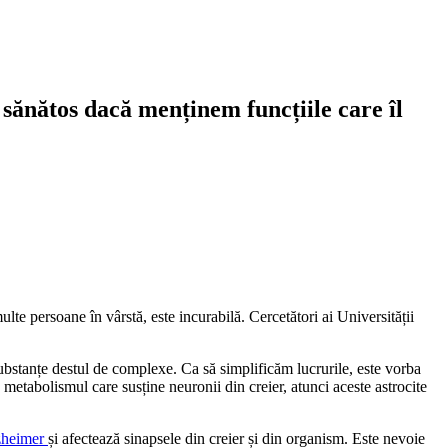
 sănătos dacă menținem funcțiile care îl
te persoane în vârstă, este incurabilă. Cercetători ai Universității
substanțe destul de complexe. Ca să simplificăm lucrurile, este vorba
etabolismul care susține neuronii din creier, atunci aceste astrocite
zheimer
și afectează sinapsele din creier și din organism. Este nevoie