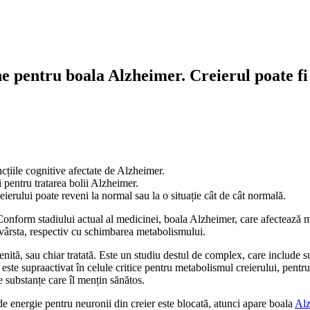
ne pentru boala Alzheimer. Creierul poate fi
ncțiile cognitive afectate de Alzheimer.
 pentru tratarea bolii Alzheimer.
erului poate reveni la normal sau la o situație cât de cât normală.
onform stadiului actual al medicinei, boala Alzheimer, care afectează mul
 vârsta, respectiv cu schimbarea metabolismului.
enită, sau chiar tratată. Este un studiu destul de complex, care include 
e supraactivat în celule critice pentru metabolismul creierului, pentru m
e substanțe care îl mențin sănătos.
de energie pentru neuronii din creier este blocată, atunci apare boala
Al