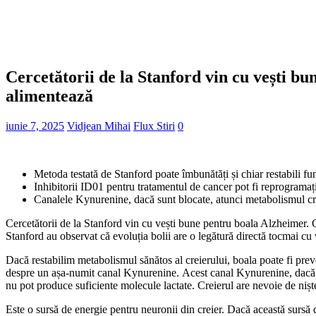
Cercetătorii de la Stanford vin cu vești bu
alimentează
iunie 7, 2025
Vidjean Mihai
Flux Stiri
0
Metoda testată de Stanford poate îmbunătăți și chiar restabili fu
Inhibitorii ID01 pentru tratamentul de cancer pot fi reprogramați
Canalele Kynurenine, dacă sunt blocate, atunci metabolismul crei
Cercetătorii de la Stanford vin cu vești bune pentru boala Alzheimer. C
Stanford au observat că evoluția bolii are o legătură directă tocmai cu
Dacă restabilim metabolismul sănătos al creierului, boala poate fi prev
despre un așa-numit canal Kynurenine. Acest canal Kynurenine, dacă est
nu pot produce suficiente molecule lactate. Creierul are nevoie de nișt
Este o sursă de energie pentru neuronii din creier. Dacă această sursă 