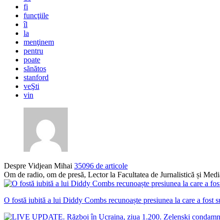
fi
funcţiile
îl
la
menţinem
pentru
poate
sănătos
stanford
veŞti
vin
Despre Vidjean Mihai
35096 de articole
Om de radio, om de presă, Lector la Facultatea de Jurnalistică și Me
O fostă iubită a lui Diddy Combs recunoaște presiunea la care a fost su