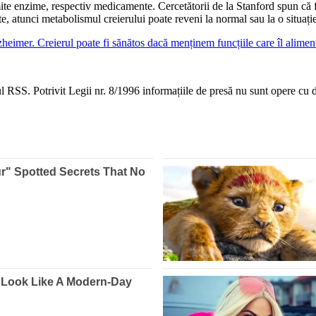
te enzime, respectiv medicamente. Cercetătorii de la Stanford spun că f
te, atunci metabolismul creierului poate reveni la normal sau la o situați
zheimer. Creierul poate fi sănătos dacă menținem funcțiile care îl alime
 RSS. Potrivit Legii nr. 8/1996 informațiile de presă nu sunt opere cu dr