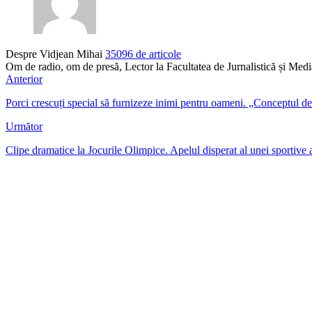
Despre Vidjean Mihai
35096 de articole
Om de radio, om de presă, Lector la Facultatea de Jurnalistică și Me
Anterior
Porci crescuți special să furnizeze inimi pentru oameni. „Conceptul de
Următor
Clipe dramatice la Jocurile Olimpice. Apelul disperat al unei sportive a