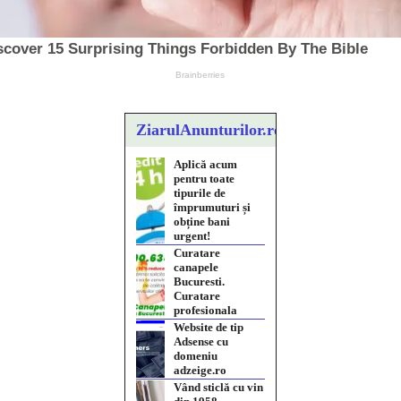
ZiarulAnunturilor.ro
Curatare
canapele
Bucuresti.
Curatare
profesionala
Website de tip
Adsense cu
domeniu
adzeige.ro
Vând sticlă cu vin
din 1958
Murfatlar
Chardonnay
Împrumut si
investitii