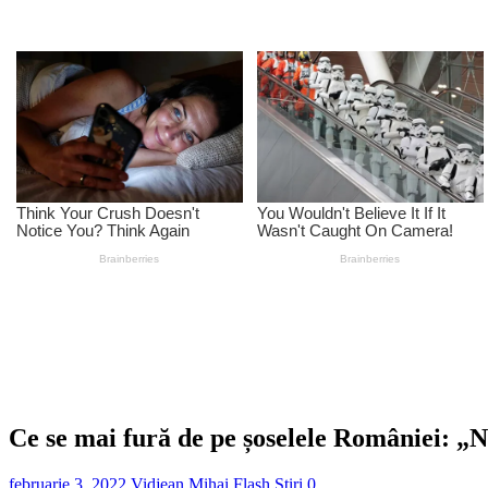
Ce se mai fură de pe șoselele României: „N
februarie 3, 2022
Vidjean Mihai
Flash Stiri
0