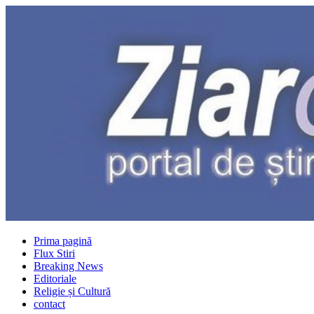
Prima pagină
Flux Stiri
Breaking News
Editoriale
Religie și Cultură
contact